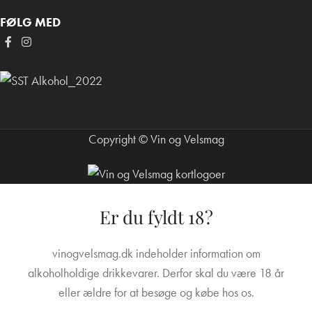
FØLG MED
Copyright © Vin og Velsmag
Er du fyldt 18?
vinogvelsmag.dk indeholder information om
alkoholholdige drikkevarer. Derfor skal du være 18 år
eller ældre for at besøge og købe hos os.