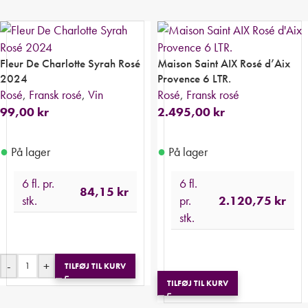
Fleur De Charlotte Syrah Rosé
Maison Saint AIX Rosé d’Aix
2024
Provence 6 LTR.
Rosé
,
Fransk rosé
,
Vin
Rosé
,
Fransk rosé
99,00
kr
2.495,00
kr
●
●
På lager
På lager
6 fl. pr.
6 fl.
84,15
kr
stk.
pr.
2.120,75
kr
stk.
-
+
TILFØJ TIL KURV
TILFØJ TIL KURV