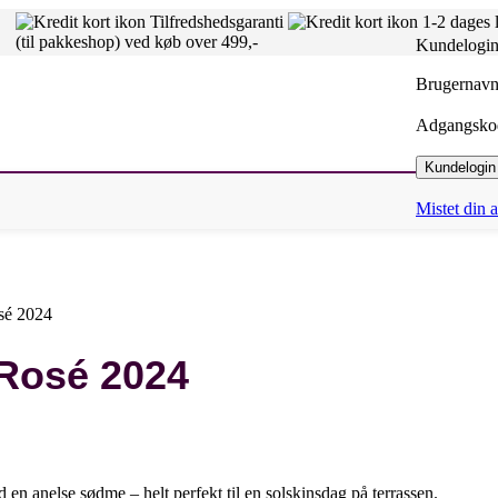
Tilfredshedsgaranti
1-2 dages 
(til pakkeshop) ved køb over 499,-
Kundelogi
Brugernavn 
Adgangsk
Kundelogin
Mistet din
sé 2024
 Rosé 2024
 en anelse sødme – helt perfekt til en solskinsdag på terrassen.