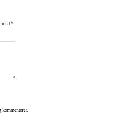
et med
*
eg kommenterer.