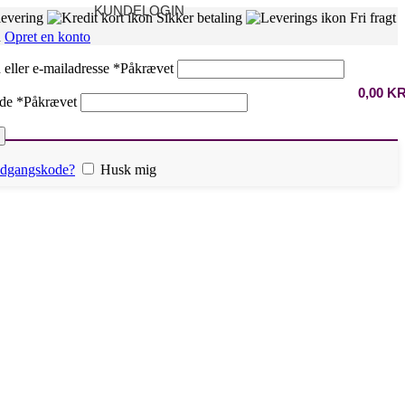
KUNDELOGIN
levering
Sikker betaling
Fri fragt
n
Opret en konto
eller e-mailadresse
*
Påkrævet
0,00
K
ode
*
Påkrævet
 adgangskode?
Husk mig