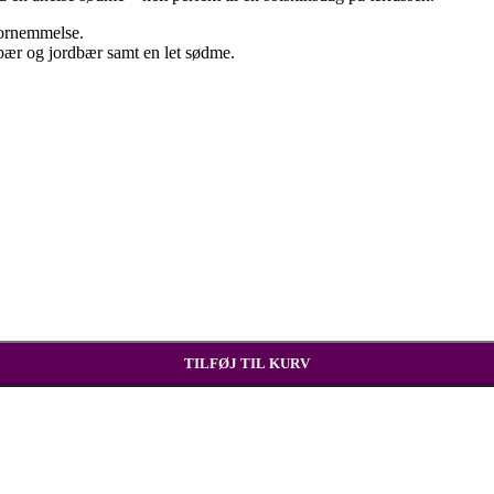
fornemmelse.
bær og jordbær samt en let sødme.
TILFØJ TIL KURV