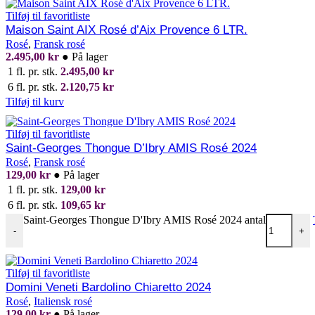
Tilføj til favoritliste
Maison Saint AIX Rosé d’Aix Provence 6 LTR.
Rosé
,
Fransk rosé
2.495,00
kr
●
På lager
1 fl. pr. stk.
2.495,00
kr
6 fl. pr. stk.
2.120,75
kr
Tilføj til kurv
Tilføj til favoritliste
Saint-Georges Thongue D’Ibry AMIS Rosé 2024
Rosé
,
Fransk rosé
129,00
kr
●
På lager
1 fl. pr. stk.
129,00
kr
6 fl. pr. stk.
109,65
kr
Saint-Georges Thongue D'Ibry AMIS Rosé 2024 antal
-
+
Tilføj til favoritliste
Domini Veneti Bardolino Chiaretto 2024
Rosé
,
Italiensk rosé
129,00
kr
●
På lager