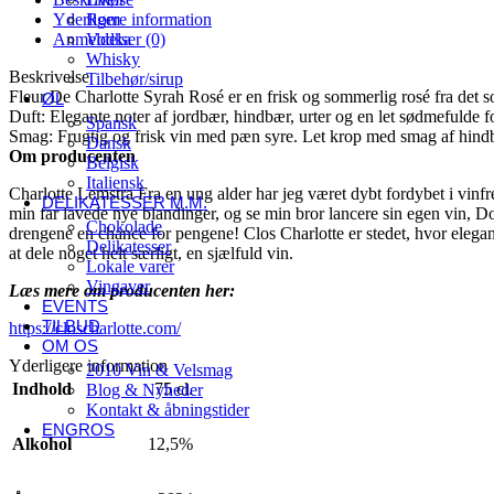
Yderligere information
Rom
Anmeldelser (0)
Vodka
Whisky
Beskrivelse
Tilbehør/sirup
Fleur De Charlotte Syrah Rosé er en frisk og sommerlig rosé fra det so
ØL
Duft: Elegante noter af jordbær, hindbær, urter og en let sødmefulde 
Spansk
Smag: Frugtig og frisk vin med pæn syre. Let krop med smag af hind
Dansk
Om producenten
Belgisk
Italiensk
Charlotte Lemstra Fra en ung alder har jeg været dybt fordybet i vi
DELIKATESSER M.M.
min far lavede nye blandinger, og se min bror lancere sin egen vin, Do
Chokolade
drengene en chance for pengene! Clos Charlotte er stedet, hvor eleganc
Delikatesser
at dele noget helt særligt, en sjælfuld vin.
Lokale varer
Vingaver
Læs mere om producenten her:
EVENTS
TILBUD
https://closcharlotte.com/
OM OS
Yderligere information
2010 Vin & Velsmag
Indhold
75 cl.
Blog & Nyheder
Kontakt & åbningstider
ENGROS
Alkohol
12,5%