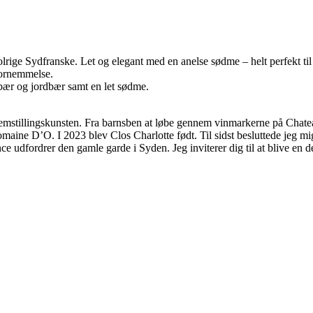
lrige Sydfranske. Let og elegant med en anelse sødme – helt perfekt til
fornemmelse.
bær og jordbær samt en let sødme.
nfremstillingskunsten. Fra barnsben at løbe gennem vinmarkerne på Chat
maine D’O. I 2023 blev Clos Charlotte født. Til sidst besluttede jeg mi
e udfordrer den gamle garde i Syden. Jeg inviterer dig til at blive en 