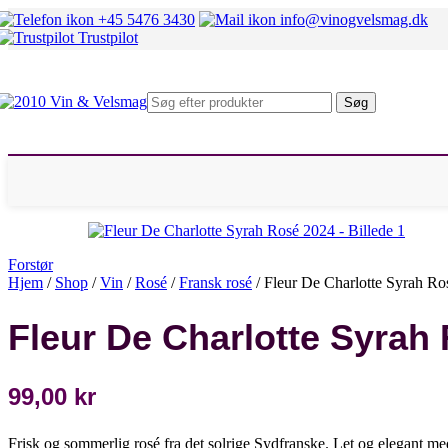
Mosel
+45 5476 3430
info@vinogvelsmag.dk
Rheingau
Trustpilot
Fransk hvidvin
Alsace
Beaujolais
Bourgogne
Søg
Chablis
Condrieu
Sancerre
Pouilly Fumé
Rhône Nord
Rhône Syd
Italiensk hvidvin
Alto Adige
Marche
Forstør
Piemonte
Hjem
/
Shop
/
Vin
/
Rosé
/
Fransk rosé
/
Fleur De Charlotte Syrah Ro
Sicilien
Umbrien
Fleur De Charlotte Syrah
Veneto
Andre lande
Chile
Danmark
99,00
kr
Østrig
Spanien
Sydafrika
Frisk og sommerlig rosé fra det solrige Sydfranske. Let og elegant med