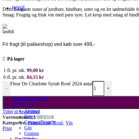
USA
ROSÉ
Duft: Elegante noter af jordbær, hindbær, urter og en let sødmefulde 
Fransk rosé
Smag: Frugtig og frisk vin med pæn syre. Let krop med smag af hind
Alsace
Côtes de Provence
Languedoc-Roussillon
Sancerre
Italiensk rosé
Fri fragt (til pakkeshop) ved køb over 499,-
Abruzzo
Umbrien
På lager
Veneto
Andre lande
1 fl. pr. stk.
99,00
kr
Danmark
Østrig
6 fl. pr. stk.
84,15
kr
Spanien
Fleur De Charlotte Syrah Rosé 2024 antal
Sydafrika
-
+
Tyskland
SMAGEKASSER
SPIRITUS
Akvavit
Tilføj til favoritliste
Bitter
Varenummer:
VHF0318
Cognac/Brandy
Kategorier:
Fransk rosé
,
Rosé
,
Vin
Gin
Print
Grappa
Beskrivelse
Likør