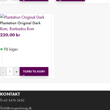
Plantation Original Dark
Rom
,
Barbados Rom
220,00
kr
●
På lager
-
+
TILFØJ TIL KURV
KONTAKT
+45 5476 3430
info@vinogvelsmag.dk