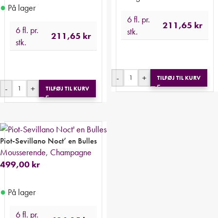
●
På lager
6 fl. pr.
211,65
kr
6 fl. pr.
stk.
211,65
kr
stk.
-
+
TILFØJ TIL KURV
-
+
TILFØJ TIL KURV
Piot-Sevillano Noct’ en Bulles
Mousserende
,
Champagne
499,00
kr
●
På lager
6 fl. pr.