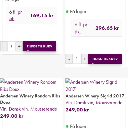
●
På lager
6 fl. pr.
169,15
kr
stk.
6 fl. pr.
296,65
kr
stk.
-
+
TILFØJ TIL KURV
-
+
TILFØJ TIL KURV
Andersen Winery Rondom Ribs
Andersen Winery Sigrid 2017
Doux
Vin
,
Dansk vin
,
Mousserende
Vin
,
Dansk vin
,
Mousserende
249,00
kr
249,00
kr
●
På lager