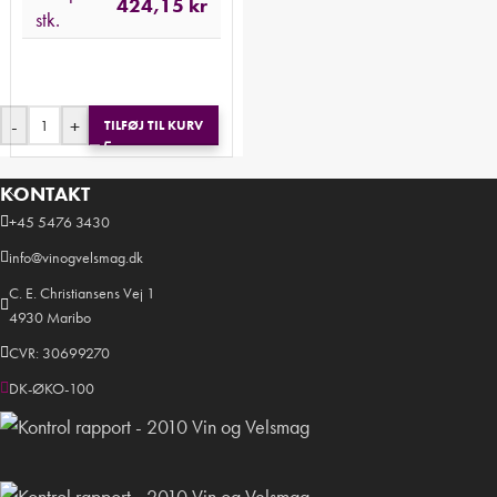
424,15
kr
stk.
-
+
TILFØJ TIL KURV
KONTAKT
+45 5476 3430
info@vinogvelsmag.dk
C. E. Christiansens Vej 1
4930 Maribo
CVR: 30699270
DK-ØKO-100