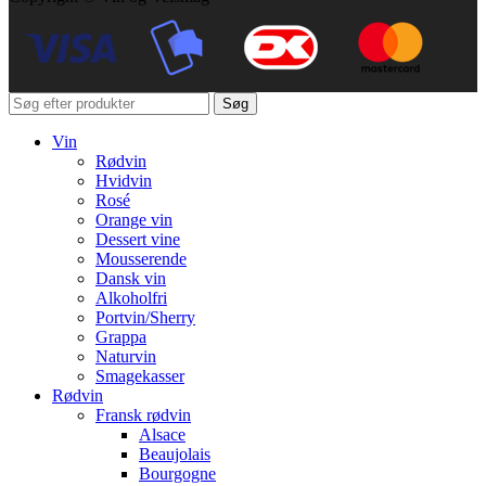
Søg
Vin
Rødvin
Hvidvin
Rosé
Orange vin
Dessert vine
Mousserende
Dansk vin
Alkoholfri
Portvin/Sherry
Grappa
Naturvin
Smagekasser
Rødvin
Fransk rødvin
Alsace
Beaujolais
Bourgogne