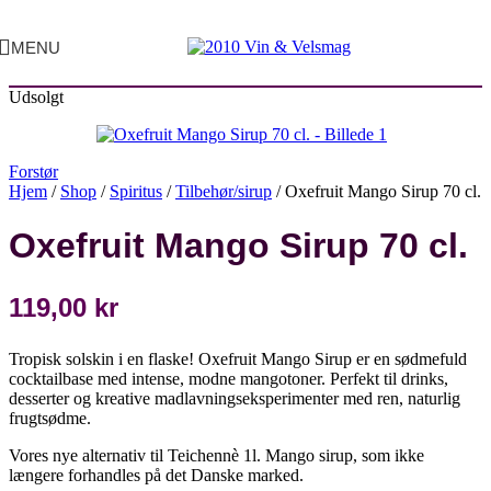
MENU
Udsolgt
Forstør
Hjem
/
Shop
/
Spiritus
/
Tilbehør/sirup
/
Oxefruit Mango Sirup 70 cl.
Oxefruit Mango Sirup 70 cl.
119,00
kr
Tropisk solskin i en flaske! Oxefruit Mango Sirup er en sødmefuld
cocktailbase med intense, modne mangotoner. Perfekt til drinks,
desserter og kreative madlavningseksperimenter med ren, naturlig
frugtsødme.
Vores nye alternativ til Teichennè 1l. Mango sirup, som ikke
længere forhandles på det Danske marked.