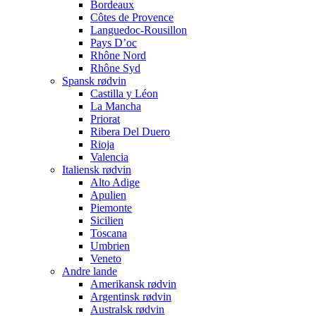
Bordeaux
Côtes de Provence
Languedoc-Rousillon
Pays D’oc
Rhône Nord
Rhône Syd
Spansk rødvin
Castilla y Léon
La Mancha
Priorat
Ribera Del Duero
Rioja
Valencia
Italiensk rødvin
Alto Adige
Apulien
Piemonte
Sicilien
Toscana
Umbrien
Veneto
Andre lande
Amerikansk rødvin
Argentinsk rødvin
Australsk rødvin