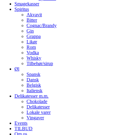
Smagekasser
Spiritus
Akvavit
Bitter
Cognac/Brandy
Gin
Grappa
Likør
Rom
Vodka
Whisky
Tilbehør/sirup
Øl
Spansk
Dansk
Belgisk
Italiensk
Delikatesser m.m.
Chokolade
Delikatesser
Lokale varer
Vingaver
Events
TILBUD
Om os