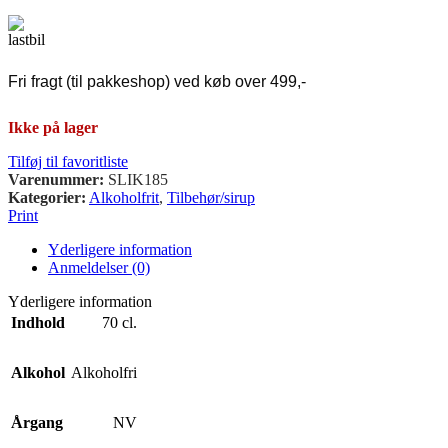
Fri fragt (til pakkeshop) ved køb over 499,-
Ikke på lager
Tilføj til favoritliste
Varenummer:
SLIK185
Kategorier:
Alkoholfrit
,
Tilbehør/sirup
Print
Yderligere information
Anmeldelser (0)
Yderligere information
Indhold
70 cl.
Alkohol
Alkoholfri
Årgang
NV