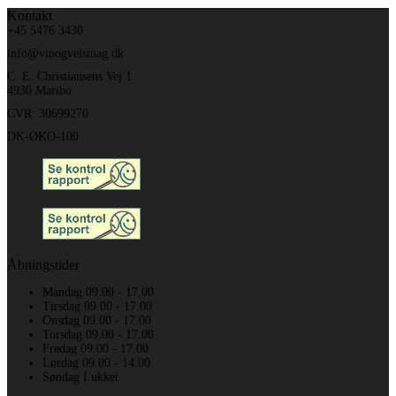
Kontakt
+45 5476 3430
info@vinogvelsmag.dk
C. E. Christiansens Vej 1
4930 Maribo
CVR: 30699270
DK-ØKO-100
Åbningstider
Mandag 09.00 - 17.00
Tirsdag 09.00 - 17.00
Onsdag 09.00 - 17.00
Torsdag 09.00 - 17.00
Fredag 09.00 - 17.00
Lørdag 09.00 - 14.00
Søndag Lukket