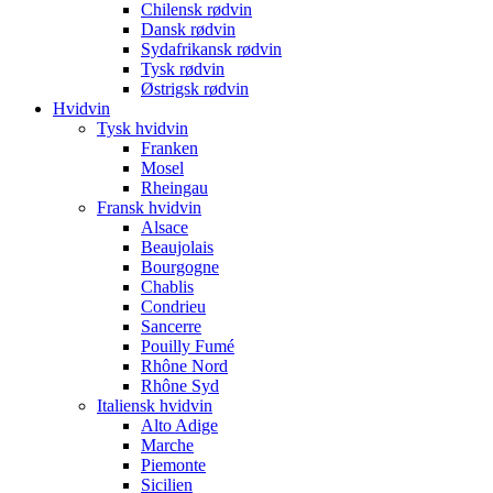
Chilensk rødvin
Dansk rødvin
Sydafrikansk rødvin
Tysk rødvin
Østrigsk rødvin
Hvidvin
Tysk hvidvin
Franken
Mosel
Rheingau
Fransk hvidvin
Alsace
Beaujolais
Bourgogne
Chablis
Condrieu
Sancerre
Pouilly Fumé
Rhône Nord
Rhône Syd
Italiensk hvidvin
Alto Adige
Marche
Piemonte
Sicilien