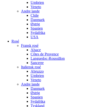
Umbrien
Veneto
Andre lande
Chile
Danmark
Østrig
Spanien
Sydafrika
USA
Rosé
Fransk rosé
Alsace
Côtes de Provence
Languedoc-Roussillon
Sancerre
Italiensk rosé
Abruzzo
Umbrien
Veneto
Andre lande
Danmark
Østrig
Spanien
Sydafrika
Tyskland