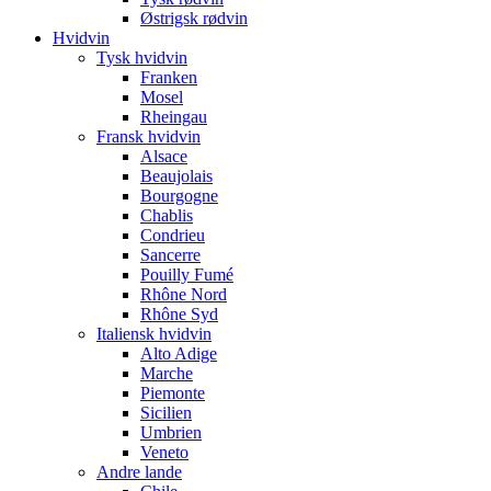
Østrigsk rødvin
Hvidvin
Tysk hvidvin
Franken
Mosel
Rheingau
Fransk hvidvin
Alsace
Beaujolais
Bourgogne
Chablis
Condrieu
Sancerre
Pouilly Fumé
Rhône Nord
Rhône Syd
Italiensk hvidvin
Alto Adige
Marche
Piemonte
Sicilien
Umbrien
Veneto
Andre lande