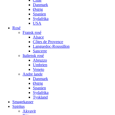
Chile
Danmark
Østrig
Spanien
Sydafrika
USA
Rosé
Fransk rosé
Alsace
Côtes de Provence
Languedoc-Roussillon
Sancerre
Italiensk rosé
Abruzzo
Umbrien
Veneto
Andre lande
Danmark
Østrig
Spanien
Sydafrika
Tyskland
Smagekasser
Spiritus
Akvavit