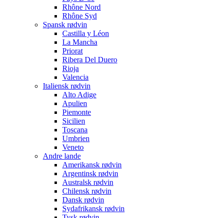
Rhône Nord
Rhône Syd
Spansk rødvin
Castilla y Léon
La Mancha
Priorat
Ribera Del Duero
Rioja
Valencia
Italiensk rødvin
Alto Adige
Apulien
Piemonte
Sicilien
Toscana
Umbrien
Veneto
Andre lande
Amerikansk rødvin
Argentinsk rødvin
Australsk rødvin
Chilensk rødvin
Dansk rødvin
Sydafrikansk rødvin
Tysk rødvin