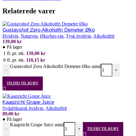
Relaterede varer
Tilføj til favoritliste
Gustavshof Zero Alkoholfri Demeter Øko
Hvidvin
,
Naturvin
,
Øko/bio-vin
,
Tysk hvidvin
,
Alkoholfrit
139,00
kr
●
På lager
1 fl. pr. stk.
139,00
kr
6 fl. pr. stk.
118,15
kr
Gustavshof Zero Alkoholfri Demeter Øko antal
-
+
TILFØJ TIL KURV
Tilføj til favoritliste
Kaapzicht Grape Juice
Sydafrikansk hvidvin
,
Alkoholfrit
89,00
kr
●
På lager
Kaapzicht Grape Juice antal
-
+
TILFØJ TIL KURV