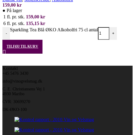
159,00
kr
●
På lager
1 fl. pr. stk.
159,00
kr
6 fl. pr. stk.
135,15
kr
Sparkling Tea Blå ØKO Alkoholfri 75 cl antal
-
+
TILFØJ TIL KURV
Kontakt
+45 5476 3430
info@vinogvelsmag.dk
C. E. Christiansens Vej 1
4930 Maribo
CVR: 30699270
DK-ØKO-100