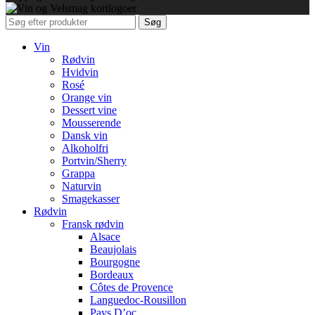
Søg
Vin
Rødvin
Hvidvin
Rosé
Orange vin
Dessert vine
Mousserende
Dansk vin
Alkoholfri
Portvin/Sherry
Grappa
Naturvin
Smagekasser
Rødvin
Fransk rødvin
Alsace
Beaujolais
Bourgogne
Bordeaux
Côtes de Provence
Languedoc-Rousillon
Pays D’oc