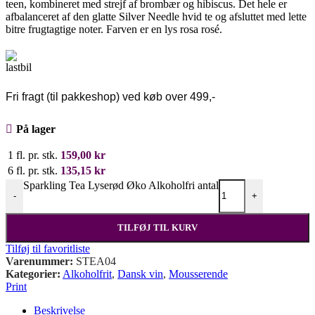
teen, kombineret med strejf af brombær og hibiscus. Det hele er
afbalanceret af den glatte Silver Needle hvid te og afsluttet med lette
bitre frugtagtige noter. Farven er en lys rosa rosé.
Fri fragt (til pakkeshop) ved køb over 499,-
På lager
1 fl. pr. stk.
159,00
kr
6 fl. pr. stk.
135,15
kr
Sparkling Tea Lyserød Øko Alkoholfri antal
-
+
TILFØJ TIL KURV
Tilføj til favoritliste
Varenummer:
STEA04
Kategorier:
Alkoholfrit
,
Dansk vin
,
Mousserende
Print
Beskrivelse