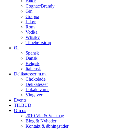
Bitter
Cognac/Brandy
Gin
Grappa
Likør
Rom
Vodka
Whisky
Tilbehør/sirup
Øl
Spansk
Dansk
Belgisk
Italiensk
Delikatesser m.m.
Chokolade
Delikatesser
Lokale varer
Vingaver
Events
TILBUD
Om os
2010 Vin & Velsmag
Blog & Nyheder
Kontakt & åbningstider