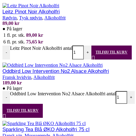
Tilføj til favoritliste
Leitz Pinot Noir Alkoholfri
Rødvin
,
Tysk rødvin
,
Alkoholfrit
89,00
kr
●
På lager
1 fl. pr. stk.
89,00
kr
6 fl. pr. stk.
75,65
kr
Leitz Pinot Noir Alkoholfri antal
-
+
TILFØJ TIL KURV
Tilføj til favoritliste
Oddbird Low Intervention No2 Alsace Alkoholfri
Fransk hvidvin
,
Alkoholfrit
189,00
kr
●
På lager
Oddbird Low Intervention No2 Alsace Alkoholfri antal
-
+
TILFØJ TIL KURV
Tilføj til favoritliste
Sparkling Tea Blå ØKO Alkoholfri 75 cl
Dansk vin
,
Mousserende
,
Alkoholfrit