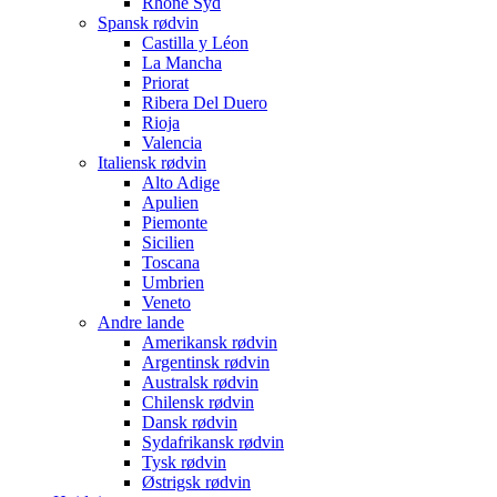
Rhône Syd
Spansk rødvin
Castilla y Léon
La Mancha
Priorat
Ribera Del Duero
Rioja
Valencia
Italiensk rødvin
Alto Adige
Apulien
Piemonte
Sicilien
Toscana
Umbrien
Veneto
Andre lande
Amerikansk rødvin
Argentinsk rødvin
Australsk rødvin
Chilensk rødvin
Dansk rødvin
Sydafrikansk rødvin
Tysk rødvin
Østrigsk rødvin