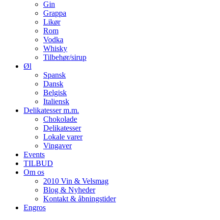
Gin
Grappa
Likør
Rom
Vodka
Whisky
Tilbehør/sirup
Øl
Spansk
Dansk
Belgisk
Italiensk
Delikatesser m.m.
Chokolade
Delikatesser
Lokale varer
Vingaver
Events
TILBUD
Om os
2010 Vin & Velsmag
Blog & Nyheder
Kontakt & åbningstider
Engros