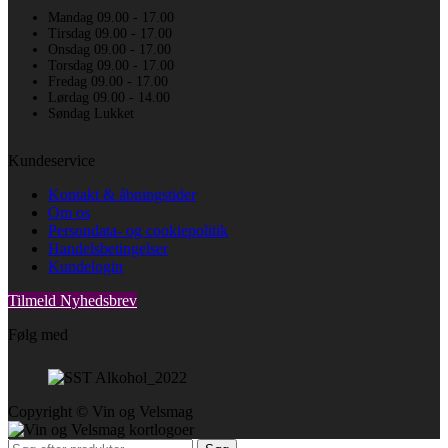
Mandag 09.00 - 17.00
Tirsdag 09.00 - 17.00
Onsdag 09.00 - 17.00
Torsdag 09.00 - 17.00
Fredag 09.00 - 17.00
Lørdag 09.00 - 14.00
Søndag Lukket
Kundeservice
Kontakt & åbningstider
Om os
Persondata- og cookiepolitik
Handelsbetingelser
Kundelogin
Tilmeld Nyhedsbrev
Følg med
Copyright © Vin og Velsmag