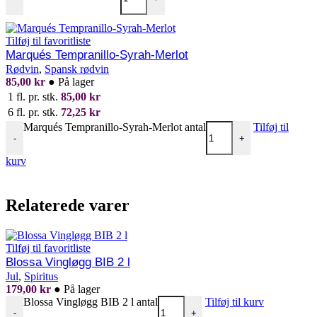
Tilføj til favoritliste
Marqués Tempranillo-Syrah-Merlot
Rødvin
,
Spansk rødvin
85,00
kr
●
På lager
1 fl. pr. stk.
85,00
kr
6 fl. pr. stk.
72,25
kr
Marqués Tempranillo-Syrah-Merlot antal
Tilføj til
-
+
kurv
Relaterede varer
Tilføj til favoritliste
Blossa Vingløgg BIB 2 l
Jul
,
Spiritus
179,00
kr
●
På lager
Blossa Vingløgg BIB 2 l antal
Tilføj til kurv
-
+