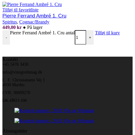
Tilføj til favoritliste
Pierre Ferrand Ambré 1. Cru
Spiritus
,
Cognac/Brandy
449,00
kr
●
På lager
Pierre Ferrand Ambré 1. Cru antal
Tilføj til kurv
-
+
Kontakt
+45 5476 3430
info@vinogvelsmag.dk
C. E. Christiansens Vej 1
4930 Maribo
CVR: 30699270
DK-ØKO-100
Åbningstider