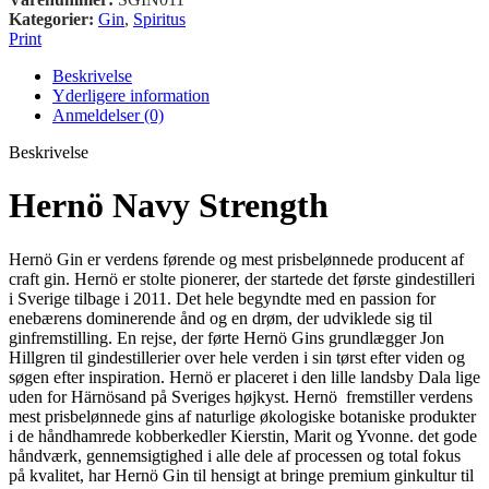
Kategorier:
Gin
,
Spiritus
Print
Beskrivelse
Yderligere information
Anmeldelser (0)
Beskrivelse
Hernö Navy Strength
Hernö Gin er verdens førende og mest prisbelønnede producent af
craft gin. Hernö er stolte pionerer, der startede det første gindestilleri
i Sverige tilbage i 2011. Det hele begyndte med en passion for
enebærens dominerende ånd og en drøm, der udviklede sig til
ginfremstilling. En rejse, der førte Hernö Gins grundlægger Jon
Hillgren til gindestillerier over hele verden i sin tørst efter viden og
søgen efter inspiration. Hernö er placeret i den lille landsby Dala lige
uden for Härnösand på Sveriges højkyst. Hernö fremstiller verdens
mest prisbelønnede gins af naturlige økologiske botaniske produkter
i de håndhamrede kobberkedler Kierstin, Marit og Yvonne. det gode
håndværk, gennemsigtighed i alle dele af processen og total fokus
på kvalitet, har Hernö Gin til hensigt at bringe premium ginkultur til