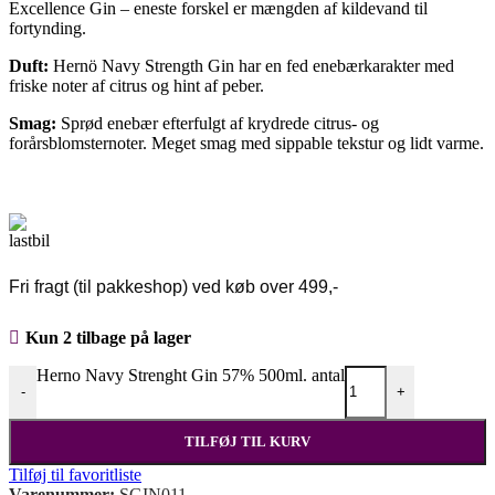
Excellence Gin – eneste forskel er mængden af kildevand til
fortynding.
Duft:
Hernö Navy Strength Gin har en fed enebærkarakter med
friske noter af citrus og hint af peber.
Smag:
Sprød enebær efterfulgt af krydrede citrus- og
forårsblomsternoter. Meget smag med sippable tekstur og lidt varme.
Fri fragt (til pakkeshop) ved køb over 499,-
Kun 2 tilbage på lager
Herno Navy Strenght Gin 57% 500ml. antal
-
+
TILFØJ TIL KURV
Tilføj til favoritliste
Varenummer:
SGIN011