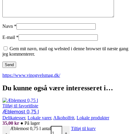
Navn
*
E-mail
*
Gem mit navn, mail og websted i denne browser til næste gang
jeg kommenterer.
https://www.vinogvelsmag.dk/
Du kunne også være interesseret i…
Tilføj til favoritliste
Æblemost 0,75 l
Delikatesser
,
Lokale varer
,
Alkoholfrit
,
Lokale produkter
35,00
kr
●
På lager
Æblemost 0,75 l antal
Tilføj til kurv
-
+