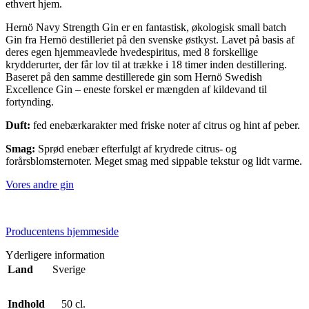
ethvert hjem.
Hernö Navy Strength Gin er en fantastisk, økologisk small batch
Gin fra Hernö destilleriet på den svenske østkyst. Lavet på basis af
deres egen hjemmeavlede hvedespiritus, med 8 forskellige
krydderurter, der får lov til at trække i 18 timer inden destillering.
Baseret på den samme destillerede gin som Hernö Swedish
Excellence Gin – eneste forskel er mængden af kildevand til
fortynding.
Duft:
fed enebærkarakter med friske noter af citrus og hint af peber.
Smag:
Sprød enebær efterfulgt af krydrede citrus- og
forårsblomsternoter. Meget smag med sippable tekstur og lidt varme.
Vores andre gin
Producentens hjemmeside
Yderligere information
Land
Sverige
Indhold
50 cl.