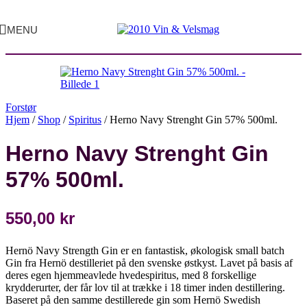
MENU
Forstør
Hjem
/
Shop
/
Spiritus
/
Herno Navy Strenght Gin 57% 500ml.
Herno Navy Strenght Gin
57% 500ml.
550,00
kr
Hernö Navy Strength Gin er en fantastisk, økologisk small batch
Gin fra Hernö destilleriet på den svenske østkyst. Lavet på basis af
deres egen hjemmeavlede hvedespiritus, med 8 forskellige
krydderurter, der får lov til at trække i 18 timer inden destillering.
Baseret på den samme destillerede gin som Hernö Swedish