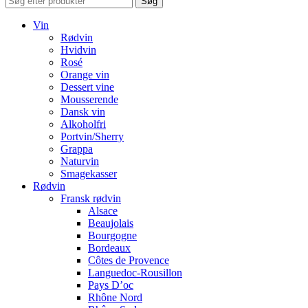
Søg
Vin
Rødvin
Hvidvin
Rosé
Orange vin
Dessert vine
Mousserende
Dansk vin
Alkoholfri
Portvin/Sherry
Grappa
Naturvin
Smagekasser
Rødvin
Fransk rødvin
Alsace
Beaujolais
Bourgogne
Bordeaux
Côtes de Provence
Languedoc-Rousillon
Pays D’oc
Rhône Nord