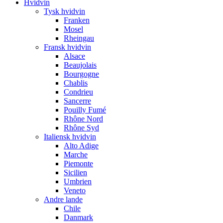
Hvidvin
Tysk hvidvin
Franken
Mosel
Rheingau
Fransk hvidvin
Alsace
Beaujolais
Bourgogne
Chablis
Condrieu
Sancerre
Pouilly Fumé
Rhône Nord
Rhône Syd
Italiensk hvidvin
Alto Adige
Marche
Piemonte
Sicilien
Umbrien
Veneto
Andre lande
Chile
Danmark