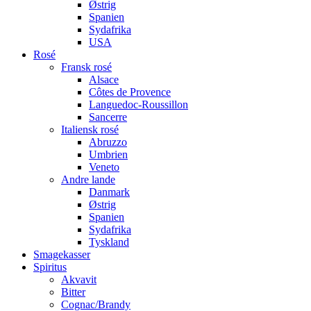
Østrig
Spanien
Sydafrika
USA
Rosé
Fransk rosé
Alsace
Côtes de Provence
Languedoc-Roussillon
Sancerre
Italiensk rosé
Abruzzo
Umbrien
Veneto
Andre lande
Danmark
Østrig
Spanien
Sydafrika
Tyskland
Smagekasser
Spiritus
Akvavit
Bitter
Cognac/Brandy