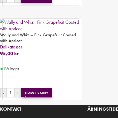
Wally and Whiz – Pink Grapefruit Coated
with Apricot
Delikatesser
95,00
kr
●
På lager
-
+
TILFØJ TIL KURV
KONTAKT
ÅBNINGSTID