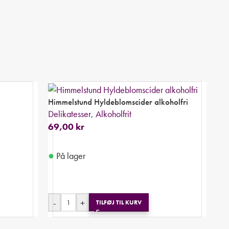
Himmelstund Hyldeblomscider alkoholfri
Delikatesser
,
Alkoholfrit
69,00
kr
●
På lager
-
+
TILFØJ TIL KURV