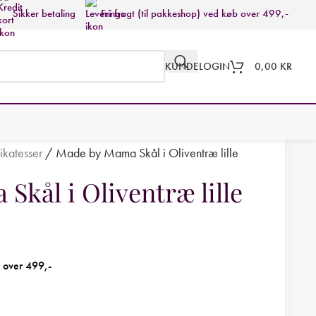
Sikker betaling
Fri fragt (til pakkeshop) ved køb over 499,-
KUNDELOGIN
0,00
KR
ikatesser
/
Made by Mama Skål i Oliventræ lille
kål i Oliventræ lille
b over 499,-