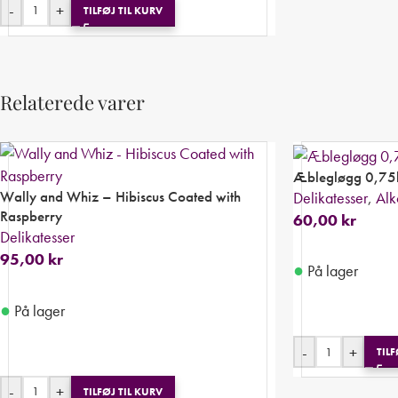
-
+
TILFØJ TIL KURV
Relaterede varer
Æblegløgg 0,75
Wally and Whiz – Hibiscus Coated with
Delikatesser
,
Alk
Raspberry
60,00
kr
Delikatesser
95,00
kr
●
På lager
●
På lager
-
+
TILF
-
+
TILFØJ TIL KURV