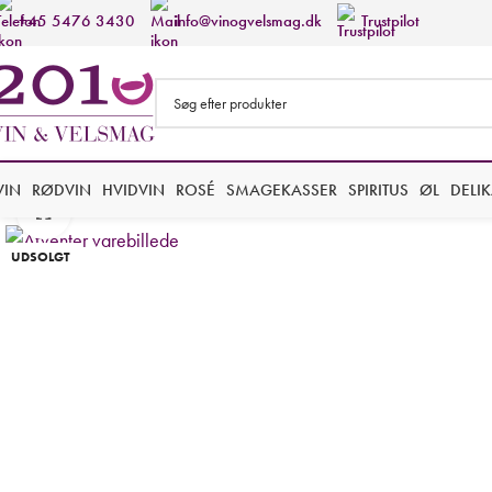
+45 5476 3430
info@vinogvelsmag.dk
Trustpilot
VIN
RØDVIN
HVIDVIN
ROSÉ
SMAGEKASSER
SPIRITUS
ØL
DELI
Forstør
UDSOLGT