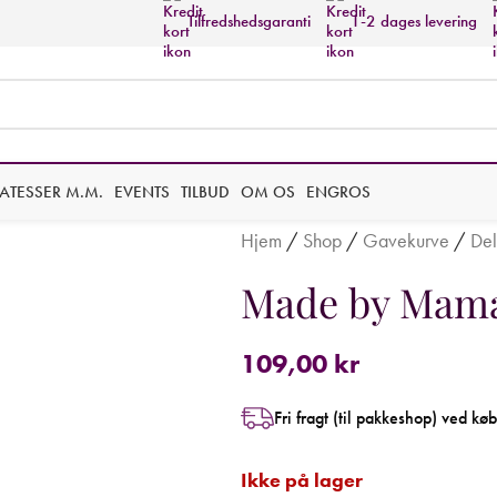
Tilfredshedsgaranti
1-2 dages levering
KATESSER M.M.
EVENTS
TILBUD
OM OS
ENGROS
Hjem
/
Shop
/
Gavekurve
/
Del
Made by Mama S
109,00
kr
Fri fragt (til pakkeshop) ved kø
Ikke på lager