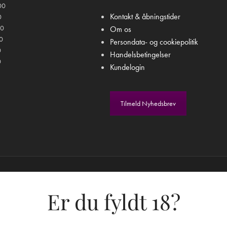
00
Kontakt & åbningstider
0
00
Om os
00
Persondata- og cookiepolitik
0
Handelsbetingelser
0
Kundelogin
Tilmeld Nyhedsbrev
Er du fyldt 18?