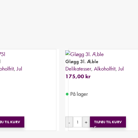
l
Gløgg 3l. Æble
oholfrit
,
Jul
Delikatesser
,
Alkoholfrit
,
Jul
175,00
kr
●
På lager
-
+
ØJ TIL KURV
TILFØJ TIL KURV