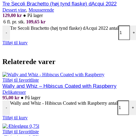
Tre Secoli Brachetto (høj tynd flaske) dAcqui 2022
Dessert vine
,
Mousserende
129,00
kr
●
På lager
6 fl. pr. stk.
109,65
kr
Tre Secoli Brachetto (høj tynd flaske) dAcqui 2022 antal
-
+
Tilføj til kurv
Relaterede varer
Tilføj til favoritliste
Wally and Whiz – Hibiscus Coated with Raspberry
Delikatesser
95,00
kr
●
På lager
Wally and Whiz - Hibiscus Coated with Raspberry antal
-
+
Tilføj til kurv
Tilføj til favoritliste