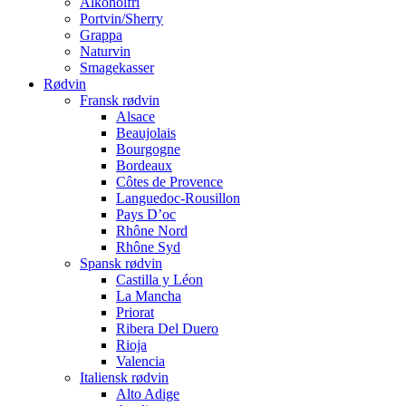
Alkoholfri
Portvin/Sherry
Grappa
Naturvin
Smagekasser
Rødvin
Fransk rødvin
Alsace
Beaujolais
Bourgogne
Bordeaux
Côtes de Provence
Languedoc-Rousillon
Pays D’oc
Rhône Nord
Rhône Syd
Spansk rødvin
Castilla y Léon
La Mancha
Priorat
Ribera Del Duero
Rioja
Valencia
Italiensk rødvin
Alto Adige