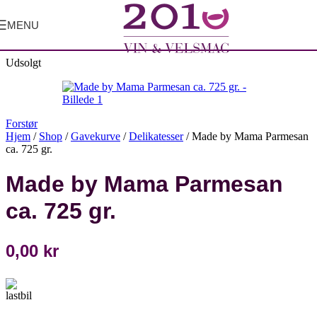
MENU
Udsolgt
Forstør
Hjem
/
Shop
/
Gavekurve
/
Delikatesser
/
Made by Mama Parmesan
ca. 725 gr.
Made by Mama Parmesan
ca. 725 gr.
0,00
kr