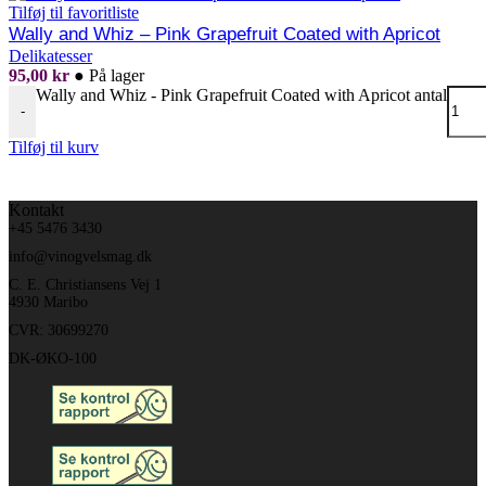
Tilføj til favoritliste
Wally and Whiz – Pink Grapefruit Coated with Apricot
Delikatesser
95,00
kr
●
På lager
Wally and Whiz - Pink Grapefruit Coated with Apricot antal
-
Tilføj til kurv
Kontakt
+45 5476 3430
info@vinogvelsmag.dk
C. E. Christiansens Vej 1
4930 Maribo
CVR: 30699270
DK-ØKO-100