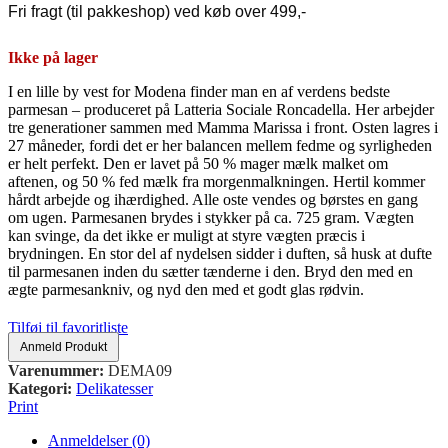
Fri fragt (til pakkeshop) ved køb over 499,-
Ikke på lager
I en lille by vest for Modena finder man en af verdens bedste
parmesan – produceret på Latteria Sociale Roncadella. Her arbejder
tre generationer sammen med Mamma Marissa i front. Osten lagres i
27 måneder, fordi det er her balancen mellem fedme og syrligheden
er helt perfekt. Den er lavet på 50 % mager mælk malket om
aftenen, og 50 % fed mælk fra morgenmalkningen. Hertil kommer
hårdt arbejde og ihærdighed. Alle oste vendes og børstes en gang
om ugen. Parmesanen brydes i stykker på ca. 725 gram. Vægten
kan svinge, da det ikke er muligt at styre vægten præcis i
brydningen. En stor del af nydelsen sidder i duften, så husk at dufte
til parmesanen inden du sætter tænderne i den. Bryd den med en
ægte parmesankniv, og nyd den med et godt glas rødvin.
Tilføj til favoritliste
Anmeld Produkt
Varenummer:
DEMA09
Kategori:
Delikatesser
Print
Anmeldelser (0)