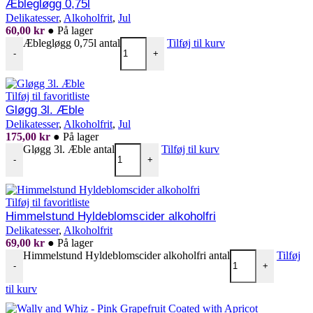
Æblegløgg 0,75l
Delikatesser
,
Alkoholfrit
,
Jul
60,00
kr
●
På lager
Æblegløgg 0,75l antal
Tilføj til kurv
-
+
Tilføj til favoritliste
Gløgg 3l. Æble
Delikatesser
,
Alkoholfrit
,
Jul
175,00
kr
●
På lager
Gløgg 3l. Æble antal
Tilføj til kurv
-
+
Tilføj til favoritliste
Himmelstund Hyldeblomscider alkoholfri
Delikatesser
,
Alkoholfrit
69,00
kr
●
På lager
Himmelstund Hyldeblomscider alkoholfri antal
Tilføj
-
+
til kurv