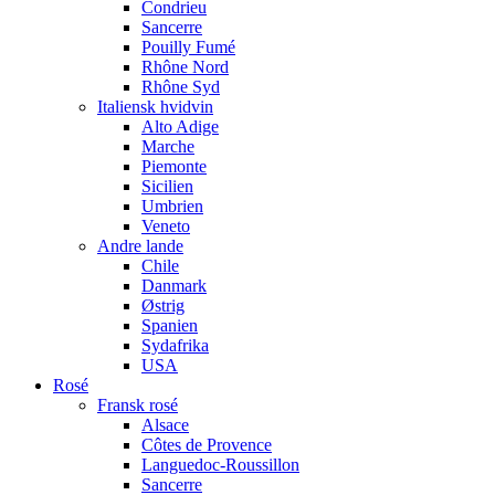
Condrieu
Sancerre
Pouilly Fumé
Rhône Nord
Rhône Syd
Italiensk hvidvin
Alto Adige
Marche
Piemonte
Sicilien
Umbrien
Veneto
Andre lande
Chile
Danmark
Østrig
Spanien
Sydafrika
USA
Rosé
Fransk rosé
Alsace
Côtes de Provence
Languedoc-Roussillon
Sancerre