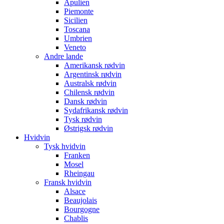
Apulien
Piemonte
Sicilien
Toscana
Umbrien
Veneto
Andre lande
Amerikansk rødvin
Argentinsk rødvin
Australsk rødvin
Chilensk rødvin
Dansk rødvin
Sydafrikansk rødvin
Tysk rødvin
Østrigsk rødvin
Hvidvin
Tysk hvidvin
Franken
Mosel
Rheingau
Fransk hvidvin
Alsace
Beaujolais
Bourgogne
Chablis