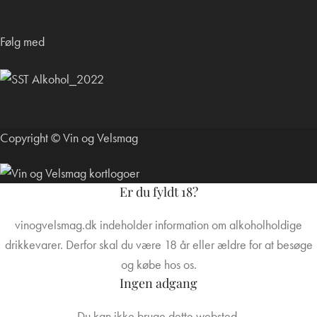
Følg med
Copyright © Vin og Velsmag
Er du fyldt 18?
vinogvelsmag.dk indeholder information om alkoholholdige
drikkevarer. Derfor skal du være 18 år eller ældre for at besøge
og købe hos os.
Ingen adgang
Du kan ikke bruge dette websted.