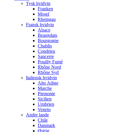
Tysk hvidvin
Franken
Mosel
Rheingau
Fransk hvidvin
Alsace
Beaujolais
Bourgogne
Chablis
Condrieu
Sancerre
Pouilly Fumé
Rhône Nord
Rhône Syd
Italiensk hvidvin
Alto Adige
Marche
Piemonte
Sicilien
Umbrien
Veneto
Andre lande
Chile
Danmark
Østrig