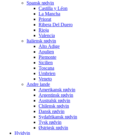
Spansk rødvin
Castilla y Léon
La Mancha
Priorat
Ribera Del Duero
Rioja
Valencia
Italiensk rødvin
Alto Adige
Apulien
Piemonte
Sicilien
Toscana
Umbrien
Veneto
Andre lande
Amerikansk rødvin
Argentinsk rødvin
Australsk rødvin
Chilensk rødvin
Dansk rødvin
Sydafrikansk rødvin
Tysk rødvin
Østrigsk rødvin
Hvidvin