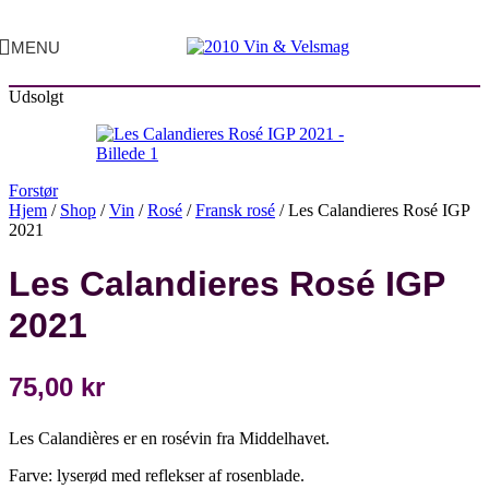
MENU
Udsolgt
Forstør
Hjem
/
Shop
/
Vin
/
Rosé
/
Fransk rosé
/
Les Calandieres Rosé IGP
2021
Les Calandieres Rosé IGP
2021
75,00
kr
Les Calandières er en rosévin fra Middelhavet.
Farve: lyserød med reflekser af rosenblade.