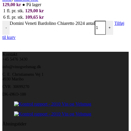
129,00
kr
●
På lager
1 fl. pr. stk.
129,00
kr
6 fl. pr. stk.
109,65
kr
Domini Veneti Bardolino Chiaretto 2024 antal
Tilføj
-
+
til kurv
Kontakt
+45 5476 3430
info@vinogvelsmag.dk
C. E. Christiansens Vej 1
4930 Maribo
CVR: 30699270
DK-ØKO-100
Åbningstider