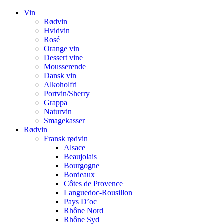
Vin
Rødvin
Hvidvin
Rosé
Orange vin
Dessert vine
Mousserende
Dansk vin
Alkoholfri
Portvin/Sherry
Grappa
Naturvin
Smagekasser
Rødvin
Fransk rødvin
Alsace
Beaujolais
Bourgogne
Bordeaux
Côtes de Provence
Languedoc-Rousillon
Pays D’oc
Rhône Nord
Rhône Syd