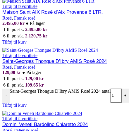
Tilføj til favoritliste
Maison Saint AIX Rosé d’Aix Provence 6 LTR.
Rosé
,
Fransk rosé
2.495,00
kr
●
På lager
1 fl. pr. stk.
2.495,00
kr
6 fl. pr. stk.
2.120,75
kr
Tilføj til kurv
Tilføj til favoritliste
Saint-Georges Thongue D’Ibry AMIS Rosé 2024
Rosé
,
Fransk rosé
129,00
kr
●
På lager
1 fl. pr. stk.
129,00
kr
6 fl. pr. stk.
109,65
kr
Saint-Georges Thongue D'Ibry AMIS Rosé 2024 antal
-
+
Tilføj til kurv
Tilføj til favoritliste
Domini Veneti Bardolino Chiaretto 2024
Rosé
,
Italiensk rosé