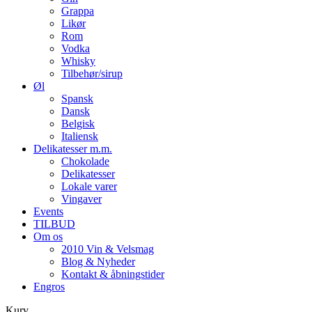
Grappa
Likør
Rom
Vodka
Whisky
Tilbehør/sirup
Øl
Spansk
Dansk
Belgisk
Italiensk
Delikatesser m.m.
Chokolade
Delikatesser
Lokale varer
Vingaver
Events
TILBUD
Om os
2010 Vin & Velsmag
Blog & Nyheder
Kontakt & åbningstider
Engros
Kurv