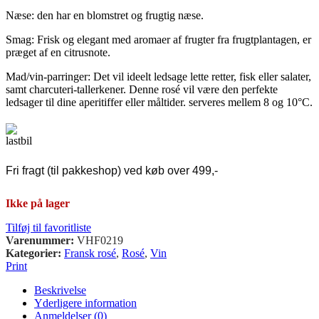
Næse: den har en blomstret og frugtig næse.
Smag: Frisk og elegant med aromaer af frugter fra frugtplantagen, er
præget af en citrusnote.
Mad/vin-parringer: Det vil ideelt ledsage lette retter, fisk eller salater,
samt charcuteri-tallerkener. Denne rosé vil være den perfekte
ledsager til dine aperitiffer eller måltider. serveres mellem 8 og 10°C.
Fri fragt (til pakkeshop) ved køb over 499,-
Ikke på lager
Tilføj til favoritliste
Varenummer:
VHF0219
Kategorier:
Fransk rosé
,
Rosé
,
Vin
Print
Beskrivelse
Yderligere information
Anmeldelser (0)