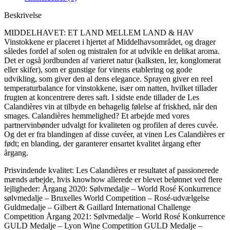
Beskrivelse
MIDDELHAVET: ET LAND MELLEM LAND & HAV
Vinstokkene er placeret i hjertet af Middelhavsområdet, og drager
således fordel af solen og mistralen for at udvikle en delikat aroma.
Det er også jordbunden af ​​varieret natur (kalksten, ler, konglomerat
eller skifer), som er gunstige for vinens etablering og gode
udvikling, som giver den al dens elegance. Sprayen giver en reel
temperaturbalance for vinstokkene, især om natten, hvilket tillader
frugten at koncentrere deres saft. I sidste ende tillader de Les
Calandières vin at tilbyde en behagelig følelse af friskhed, når den
smages. Calandières hemmelighed? Et arbejde med vores
partnervinbønder udvalgt for kvaliteten og profilen af ​​deres cuvée.
Og det er fra blandingen af ​​disse cuvéer, at vinen Les Calandières er
født; en blanding, der garanterer ensartet kvalitet årgang efter
årgang.
Prisvindende kvalitet: Les Calandières er resultatet af passionerede
mænds arbejde, hvis knowhow allerede er blevet belønnet ved flere
lejligheder: Årgang 2020: Sølvmedalje – World Rosé Konkurrence
sølvmedalje – Bruxelles World Competition – Rosé-udvælgelse
Guldmedalje – Gilbert & Gaillard International Challenge
Competition Årgang 2021: Sølvmedalje – World Rosé Konkurrence
GULD Medalje – Lyon Wine Competition GULD Medalje –