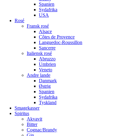
Spanien
Sydafrika
USA
Rosé
Fransk rosé
Alsace
Côtes de Provence
Languedoc-Roussillon
Sancerre
Italiensk rosé
Abruzzo
Umbrien
Veneto
Andre lande
Danmark
Østrig
Spanien
Sydafrika
Tyskland
Smagekasser
Spiritus
Akvavit
Bitter
Cognac/Brandy
Gin