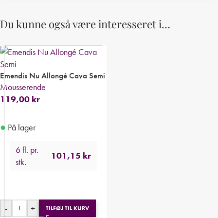
Du kunne også være interesseret i…
Emendis Nu Allongé Cava Semi
Mousserende
119,00
kr
●
På lager
6 fl. pr.
101,15
kr
stk.
-
+
TILFØJ TIL KURV