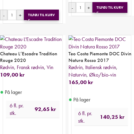
-
+
TILFØJ TIL KURV
-
+
TILFØJ TIL KURV
Chateau L’Escadre Tradition
Teo Costa Piemonte DOC Divin
Rouge 2020
Natura Rosso 2017
Rødvin
,
Fransk rødvin
,
Vin
Rødvin
,
Italiensk rødvin
,
109,00
kr
Naturvin
,
Øko/bio-vin
165,00
kr
●
På lager
●
På lager
6 fl. pr.
92,65
kr
stk.
6 fl. pr.
140,25
kr
stk.