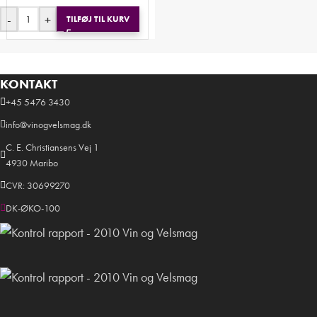
-
+
TILFØJ TIL KURV
KONTAKT
+45 5476 3430
info@vinogvelsmag.dk
C. E. Christiansens Vej 1
4930 Maribo
CVR: 30699270
DK-ØKO-100