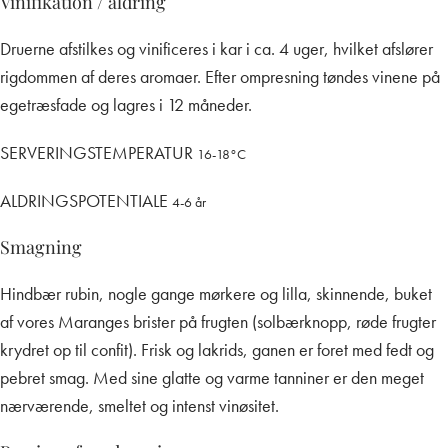
Vinifikation / aldring
Druerne afstilkes og vinificeres i kar i ca. 4 uger, hvilket afslører
rigdommen af deres aromaer. Efter ompresning tøndes vinene på
egetræsfade og lagres i 12 måneder.
SERVERINGSTEMPERATUR
16-18°C
ALDRINGSPOTENTIALE
4-6 år
Smagning
Hindbær rubin, nogle gange mørkere og lilla, skinnende, buket
af vores Maranges brister på frugten (solbærknopp, røde frugter
krydret op til confit). Frisk og lakrids, ganen er foret med fedt og
pebret smag. Med sine glatte og varme tanniner er den meget
nærværende, smeltet og intenst vinøsitet.