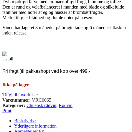
Dyb mørkrød farve med aromaer af rød frugt, blomme og toffee.
Den er rund og velafbalanceret i munden med bløde og silkefulde
tanniner med noter af eg og masser af brombærfrugter.
Merlot tilføjer blødhed og florale noter på næsen.
Vinen har lageret 8 måneder på brugte fade og 6 måneder i flasken
inden release.
Fri fragt (til pakkeshop) ved køb over 499,-
Ikke på lager
Tilføj til favoritliste
Varenummer:
VRC0065
Kategorier:
Chilensk rødvin
,
Rødvin
Print
Beskrivelse
Yderligere information
Anmeldelser (0)