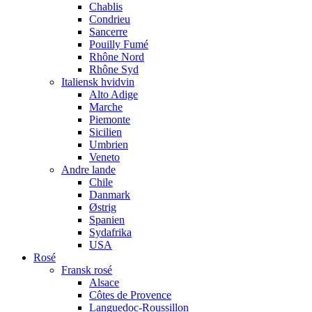
Chablis
Condrieu
Sancerre
Pouilly Fumé
Rhône Nord
Rhône Syd
Italiensk hvidvin
Alto Adige
Marche
Piemonte
Sicilien
Umbrien
Veneto
Andre lande
Chile
Danmark
Østrig
Spanien
Sydafrika
USA
Rosé
Fransk rosé
Alsace
Côtes de Provence
Languedoc-Roussillon