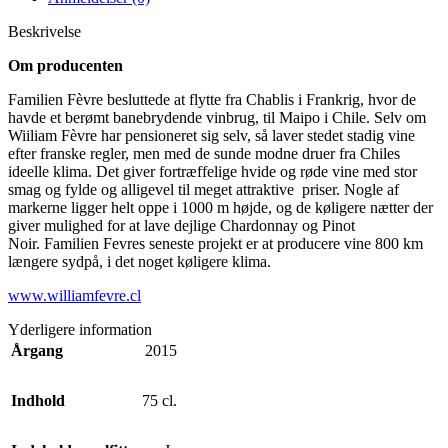
Beskrivelse
Om producenten
Familien Fèvre besluttede at flytte fra Chablis i Frankrig, hvor de
havde et berømt banebrydende vinbrug, til Maipo i Chile. Selv om
Wiiliam Fèvre har pensioneret sig selv, så laver stedet stadig vine
efter franske regler, men med de sunde modne druer fra Chiles
ideelle klima. Det giver fortræffelige hvide og røde vine med stor
smag og fylde og alligevel til meget attraktive priser. Nogle af
markerne ligger helt oppe i 1000 m højde, og de køligere nætter der
giver mulighed for at lave dejlige Chardonnay og Pinot
Noir. Familien Fevres seneste projekt er at producere vine 800 km
længere sydpå, i det noget køligere klima.
www.williamfevre.cl
Yderligere information
Årgang
2015
Indhold
75 cl.