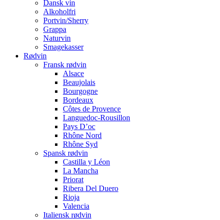
Dansk vin
Alkoholfri
Portvin/Sherry
Grappa
Naturvin
Smagekasser
Rødvin
Fransk rødvin
Alsace
Beaujolais
Bourgogne
Bordeaux
Côtes de Provence
Languedoc-Rousillon
Pays D’oc
Rhône Nord
Rhône Syd
Spansk rødvin
Castilla y Léon
La Mancha
Priorat
Ribera Del Duero
Rioja
Valencia
Italiensk rødvin