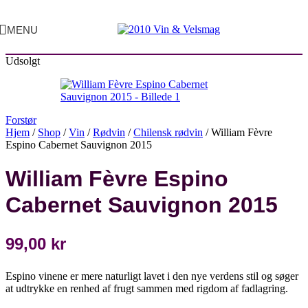
MENU
Udsolgt
Forstør
Hjem
/
Shop
/
Vin
/
Rødvin
/
Chilensk rødvin
/
William Fèvre
Espino Cabernet Sauvignon 2015
William Fèvre Espino
Cabernet Sauvignon 2015
99,00
kr
Espino vinene er mere naturligt lavet i den nye verdens stil og søger
at udtrykke en renhed af frugt sammen med rigdom af fadlagring.