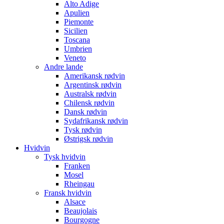
Alto Adige
Apulien
Piemonte
Sicilien
Toscana
Umbrien
Veneto
Andre lande
Amerikansk rødvin
Argentinsk rødvin
Australsk rødvin
Chilensk rødvin
Dansk rødvin
Sydafrikansk rødvin
Tysk rødvin
Østrigsk rødvin
Hvidvin
Tysk hvidvin
Franken
Mosel
Rheingau
Fransk hvidvin
Alsace
Beaujolais
Bourgogne