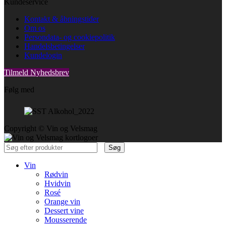
Kundeservice
Kontakt & åbningstider
Om os
Persondata- og cookiepolitik
Handelsbetingelser
Kundelogin
Tilmeld Nyhedsbrev
Følg med
Copyright © Vin og Velsmag
Søg
Vin
Rødvin
Hvidvin
Rosé
Orange vin
Dessert vine
Mousserende