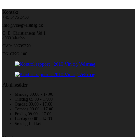
Kontakt
+45 5476 3430
info@vinogvelsmag.dk
C. E. Christiansens Vej 1
4930 Maribo
CVR: 30699270
DK-ØKO-100
Åbningstider
Mandag 09.00 - 17.00
Tirsdag 09.00 - 17.00
Onsdag 09.00 - 17.00
Torsdag 09.00 - 17.00
Fredag 09.00 - 17.00
Lørdag 09.00 - 14.00
Søndag Lukket