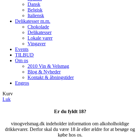
Dansk
Belgisk
Italiensk
Delikatesser m.m.
Chokolade
Delikatesser
Lokale varer
Vingaver
Events
TILBUD
Om os
2010 Vin & Velsmag
Blog & Nyheder
Kontakt & åbningstider
Engros
Kurv
Luk
Er du fyldt 18?
vinogvelsmag.dk indeholder information om alkoholholdige
drikkevarer. Derfor skal du være 18 år eller ældre for at besøge og
købe hos os.