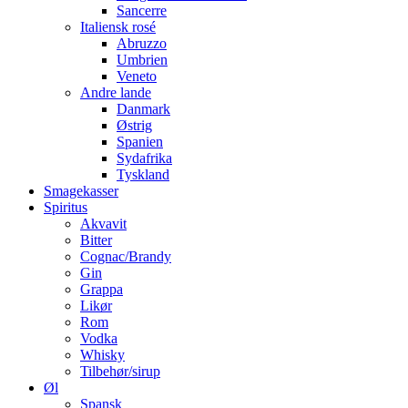
Sancerre
Italiensk rosé
Abruzzo
Umbrien
Veneto
Andre lande
Danmark
Østrig
Spanien
Sydafrika
Tyskland
Smagekasser
Spiritus
Akvavit
Bitter
Cognac/Brandy
Gin
Grappa
Likør
Rom
Vodka
Whisky
Tilbehør/sirup
Øl
Spansk