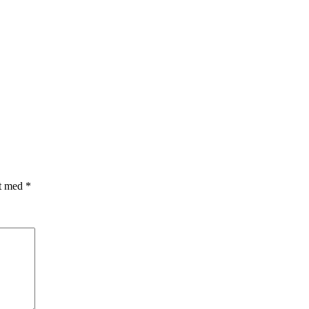
et med
*