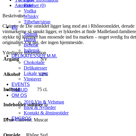
Anmeldelser (0)
Rom
Vodka
Beskrivelse
Whisky
Tilbehør/sirup
Clairette de Die området ligger lang mod øst i Rhôneområdet, derude h
ØL
vinmarkerne så smukt ligger, er lykkedes at finde Maillefaud-familien
Spansk
stykke tid kommer han mosende ind fra marken – noget svedig fra det 
Dansk
originalitet. Og nej, der ingen hjemmeside.
Belgisk
Italiensk
Yderligere information
DELIKATESSER M.M.
Årgang
NV
Chokolade
Delikatesser
Lokale varer
Alkohol
12%
Vingaver
EVENTS
Indhold
75 cl.
TILBUD
OM OS
2010 Vin & Velsmag
Indeholder sulfitter
Ja
Blog & Nyheder
Kontakt & åbningstider
ENGROS
Drue
Clairette
,
Muscat
Område
Rhône Syd