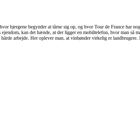
vor bjergene begynder at tårne sig op, og hvor Tour de France har nogle
s ejendom, kan det hænde, at der ligger en mobiltelefon, hvor man så må
hårde arbejde. Her oplever man, at vinbønder virkelig er landbrugere.