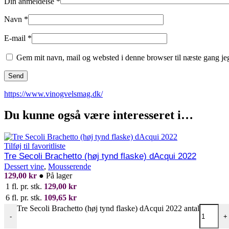
Din anmeldelse
*
Navn
*
E-mail
*
Gem mit navn, mail og websted i denne browser til næste gang j
https://www.vinogvelsmag.dk/
Du kunne også være interesseret i…
Tilføj til favoritliste
Tre Secoli Brachetto (høj tynd flaske) dAcqui 2022
Dessert vine
,
Mousserende
129,00
kr
●
På lager
1 fl. pr. stk.
129,00
kr
6 fl. pr. stk.
109,65
kr
Tre Secoli Brachetto (høj tynd flaske) dAcqui 2022 antal
-
+