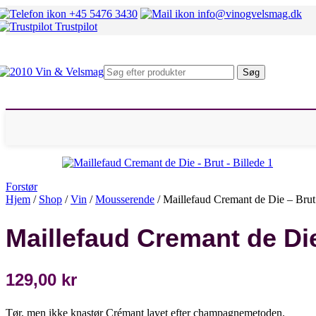
Mosel
+45 5476 3430
info@vinogvelsmag.dk
Rheingau
Trustpilot
Fransk hvidvin
Alsace
Beaujolais
Bourgogne
Søg
Chablis
Condrieu
Sancerre
Pouilly Fumé
Rhône Nord
Rhône Syd
Italiensk hvidvin
Alto Adige
Marche
Forstør
Piemonte
Hjem
/
Shop
/
Vin
/
Mousserende
/
Maillefaud Cremant de Die – Brut
Sicilien
Umbrien
Maillefaud Cremant de Di
Veneto
Andre lande
Chile
Danmark
129,00
kr
Østrig
Spanien
Sydafrika
Tør, men ikke knastør Crémant lavet efter champagnemetoden.