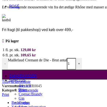
USA
ROSÉ
En velsmagende mousserende vin fra det østlige Rhône med masser af 
Fransk rosé
Alsace
Côtes de Provence
Languedoc-Roussillon
Sancerre
Fri fragt (til pakkeshop) ved køb over 499,-
Italiensk rosé
Abruzzo
På lager
Umbrien
Veneto
1 fl. pr. stk.
129,00
kr
Andre lande
Danmark
6 fl. pr. stk.
109,65
kr
Østrig
Maillefaud Cremant de Die - Brut antal
Spanien
-
+
Sydafrika
Tyskland
SMAGEKASSER
SPIRITUS
Tilføj til favoritliste
Akvavit
Varenummer:
VHR0045
Bitter
Kategori:
Mousserende
Cognac/Brandy
Print
Gin
Beskrivelse
Grappa
Yderligere information
Likør