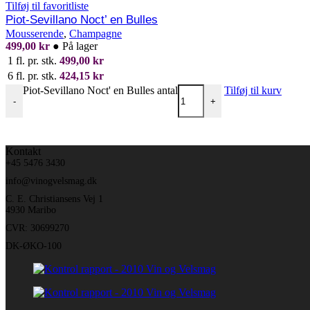
Tilføj til favoritliste
Piot-Sevillano Noct’ en Bulles
Mousserende
,
Champagne
499,00
kr
●
På lager
1 fl. pr. stk.
499,00
kr
6 fl. pr. stk.
424,15
kr
Piot-Sevillano Noct' en Bulles antal
Tilføj til kurv
-
+
Kontakt
+45 5476 3430
info@vinogvelsmag.dk
C. E. Christiansens Vej 1
4930 Maribo
CVR: 30699270
DK-ØKO-100