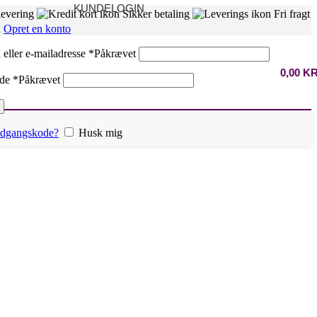
KUNDELOGIN
levering
Sikker betaling
Fri fragt
n
Opret en konto
eller e-mailadresse
*
Påkrævet
0,00
K
ode
*
Påkrævet
 adgangskode?
Husk mig