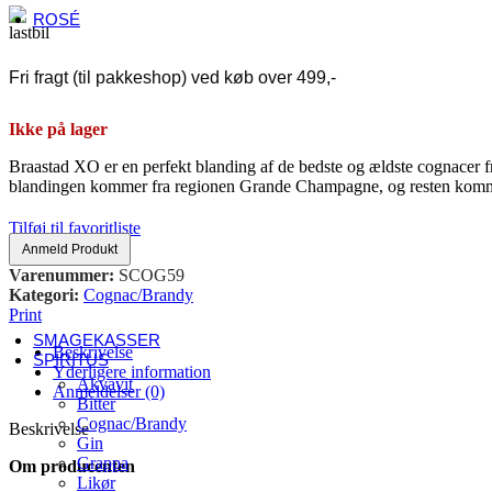
ROSÉ
Fransk rosé
Alsace
Fri fragt (til pakkeshop) ved køb over 499,-
Côtes de Provence
Languedoc-Roussillon
Sancerre
Ikke på lager
Italiensk rosé
Abruzzo
Braastad XO er en perfekt blanding af de bedste og ældste cognacer f
Umbrien
blandingen kommer fra regionen Grande Champagne, og resten komm
Veneto
Andre lande
Tilføj til favoritliste
Danmark
Anmeld Produkt
Østrig
Varenummer:
SCOG59
Spanien
Kategori:
Cognac/Brandy
Sydafrika
Print
Tyskland
SMAGEKASSER
Beskrivelse
SPIRITUS
Yderligere information
Akvavit
Anmeldelser (0)
Bitter
Cognac/Brandy
Beskrivelse
Gin
Grappa
Om producenten
Likør