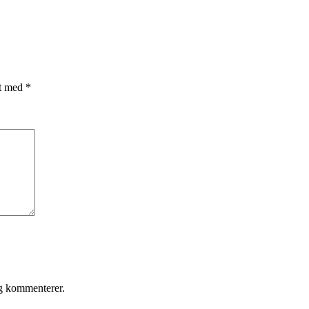
et med
*
eg kommenterer.