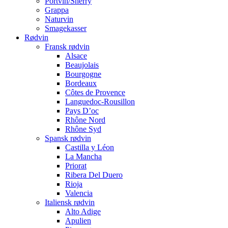
Portvin/Sherry
Grappa
Naturvin
Smagekasser
Rødvin
Fransk rødvin
Alsace
Beaujolais
Bourgogne
Bordeaux
Côtes de Provence
Languedoc-Rousillon
Pays D’oc
Rhône Nord
Rhône Syd
Spansk rødvin
Castilla y Léon
La Mancha
Priorat
Ribera Del Duero
Rioja
Valencia
Italiensk rødvin
Alto Adige
Apulien