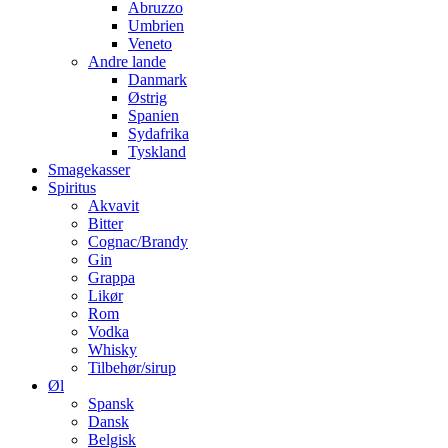
Abruzzo
Umbrien
Veneto
Andre lande
Danmark
Østrig
Spanien
Sydafrika
Tyskland
Smagekasser
Spiritus
Akvavit
Bitter
Cognac/Brandy
Gin
Grappa
Likør
Rom
Vodka
Whisky
Tilbehør/sirup
Øl
Spansk
Dansk
Belgisk