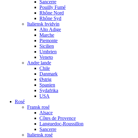
Sancerre
Pouilly Fumé
Rhône Nord
Rhône Syd
Italiensk hvidvin
Alto Adige
Marche
Piemonte
Sicilien
Umbrien
Veneto
Andre lande
Chile
Danmark
Østrig
Spanien
Sydafrika
USA
Rosé
Fransk rosé
Alsace
Côtes de Provence
Languedoc-Roussillon
Sancerre
Italiensk rosé