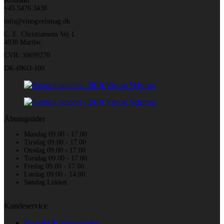
+45 5476 3430
info@vinogvelsmag.dk
C. E. Christiansens Vej 1
4930 Maribo
CVR: 30699270
DK-ØKO-100
Åbningstider
Mandag 09.00 - 17.00
Tirsdag 09.00 - 17.00
Onsdag 09.00 - 17.00
Torsdag 09.00 - 17.00
Fredag 09.00 - 17.00
Lørdag 09.00 - 14.00
Søndag Lukket
Kundeservice
Kontakt & åbningstider