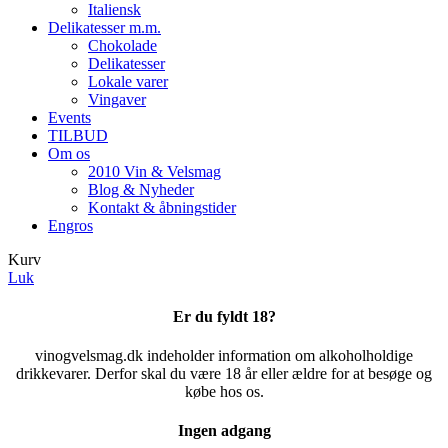
Italiensk
Delikatesser m.m.
Chokolade
Delikatesser
Lokale varer
Vingaver
Events
TILBUD
Om os
2010 Vin & Velsmag
Blog & Nyheder
Kontakt & åbningstider
Engros
Kurv
Luk
Er du fyldt 18?
vinogvelsmag.dk indeholder information om alkoholholdige
drikkevarer. Derfor skal du være 18 år eller ældre for at besøge og
købe hos os.
Ingen adgang