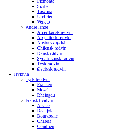
Piemonte
Sicilien
Toscana
Umbrien
Veneto
Andre lande
Amerikansk rødvin
Argentinsk rødvin
Australsk rødvin
Chilensk rødvin
Dansk rødvin
Sydafrikansk rødvin
Tysk rødvin
Østrigsk rødvin
Hvidvin
Tysk hvidvin
Franken
Mosel
Rheingau
Fransk hvidvin
Alsace
Beaujolais
Bourgogne
Chablis
Condrieu