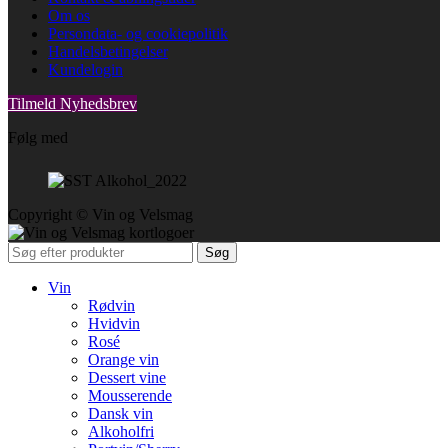
Om os
Persondata- og cookiepolitik
Handelsbetingelser
Kundelogin
Tilmeld Nyhedsbrev
Følg med
Copyright © Vin og Velsmag
Søg
Vin
Rødvin
Hvidvin
Rosé
Orange vin
Dessert vine
Mousserende
Dansk vin
Alkoholfri