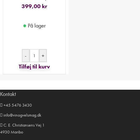
399,00
kr
●
På lager
-
+
Tilføj til kurv
Kontakt
+45 5476 3430
info@vinogvelsmag.dk
C. E. Christiansens Vej 1
4930 Maribo