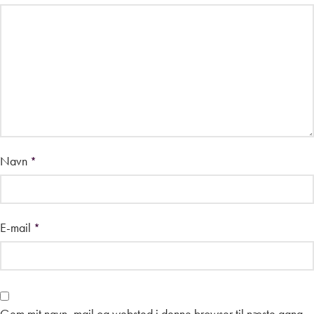
Navn
*
E-mail
*
Gem mit navn, mail og websted i denne browser til næste gang