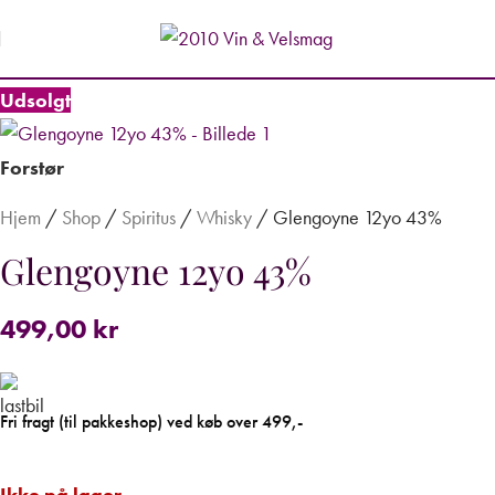
Udsolgt
Forstør
Hjem
/
Shop
/
Spiritus
/
Whisky
/
Glengoyne 12yo 43%
Glengoyne 12yo 43%
499,00
kr
Fri fragt (til pakkeshop) ved køb over 499,-
Ikke på lager