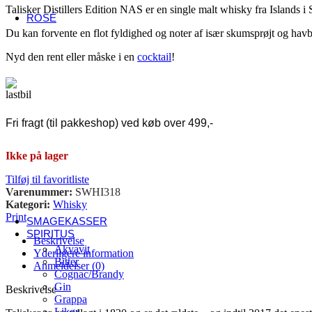
USA
Talisker Distillers Edition NAS er en single malt whisky fra Islands 
ROSÉ
Fransk rosé
Du kan forvente en flot fyldighed og noter af især skumsprøjt og havbr
Alsace
Nyd den rent eller måske i en
cocktail
!
Côtes de Provence
Languedoc-Roussillon
Sancerre
Italiensk rosé
Abruzzo
Umbrien
Fri fragt (til pakkeshop) ved køb over 499,-
Veneto
Andre lande
Ikke på lager
Danmark
Østrig
Tilføj til favoritliste
Spanien
Varenummer:
SWHI318
Sydafrika
Kategori:
Whisky
Tyskland
Print
SMAGEKASSER
SPIRITUS
Beskrivelse
Akvavit
Yderligere information
Bitter
Anmeldelser (0)
Cognac/Brandy
Gin
Beskrivelse
Grappa
Likør