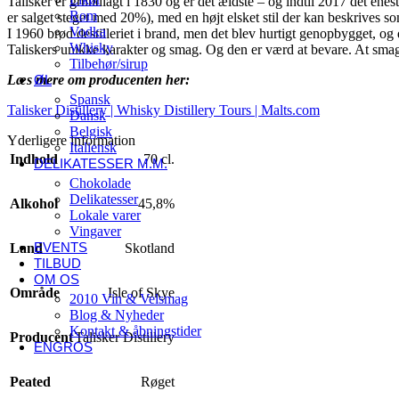
Talisker er grundlagt i 1830 og er det ældste – og indtil 2017 det enes
Rom
er salget steget med 20%), med en højt elsket stil der kan beskrives so
Vodka
I 1960 brød destilleriet i brand, men det blev hurtigt genopbygget, og 
Whisky
Taliskers unikke karakter og smag. Og den er værd at bevare. At smag
Tilbehør/sirup
Læs mere om producenten her:
ØL
Spansk
Talisker Distillery | Whisky Distillery Tours | Malts.com
Dansk
Belgisk
Yderligere information
Italiensk
Indhold
70 cl.
DELIKATESSER M.M.
Chokolade
Delikatesser
Alkohol
45,8%
Lokale varer
Vingaver
EVENTS
Land
Skotland
TILBUD
OM OS
Område
Isle of Skye
2010 Vin & Velsmag
Blog & Nyheder
Kontakt & åbningstider
Producent
Talisker Distillery
ENGROS
Peated
Røget