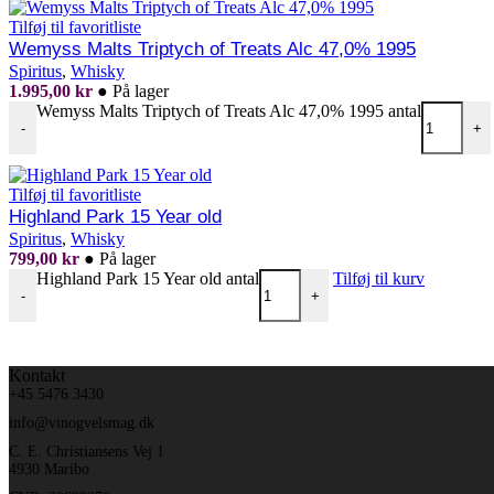
Tilføj til favoritliste
Wemyss Malts Triptych of Treats Alc 47,0% 1995
Spiritus
,
Whisky
1.995,00
kr
●
På lager
Wemyss Malts Triptych of Treats Alc 47,0% 1995 antal
-
+
Tilføj til favoritliste
Highland Park 15 Year old
Spiritus
,
Whisky
799,00
kr
●
På lager
Highland Park 15 Year old antal
Tilføj til kurv
-
+
Kontakt
+45 5476 3430
info@vinogvelsmag.dk
C. E. Christiansens Vej 1
4930 Maribo