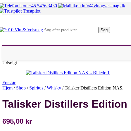
Mosel
+45 5476 3430
info@vinogvelsmag.dk
Rheingau
Trustpilot
Fransk hvidvin
Alsace
Beaujolais
Bourgogne
Søg
Chablis
Condrieu
Sancerre
Pouilly Fumé
Rhône Nord
Rhône Syd
Udsolgt
Italiensk hvidvin
Alto Adige
Marche
Piemonte
Forstør
Sicilien
Hjem
/
Shop
/
Spiritus
/
Whisky
/
Talisker Distillers Edition NAS.
Umbrien
Veneto
Talisker Distillers Editio
Andre lande
Chile
Danmark
Østrig
695,00
kr
Spanien
Sydafrika