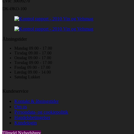
CVR: 30699270
DK-ØKO-100
Åbningstider
Mandag 09.00 - 17.00
Tirsdag 09.00 - 17.00
Onsdag 09.00 - 17.00
Torsdag 09.00 - 17.00
Fredag 09.00 - 17.00
Lørdag 09.00 - 14.00
Søndag Lukket
Kundeservice
Kontakt & åbningstider
Om os
Persondata- og cookiepolitik
Handelsbetingelser
Kundelogin
Tilmeld Nyhedsbrev