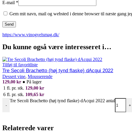
E-mail
*
Gem mit navn, mail og websted i denne browser til næste gang j
https://www.vinogvelsmag.dk/
Du kunne også være interesseret i…
Tilføj til favoritliste
Tre Secoli Brachetto (høj tynd flaske) dAcqui 2022
Dessert vine
,
Mousserende
129,00
kr
●
På lager
1 fl. pr. stk.
129,00
kr
6 fl. pr. stk.
109,65
kr
Tre Secoli Brachetto (høj tynd flaske) dAcqui 2022 antal
-
+
Relaterede varer