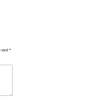
et med
*