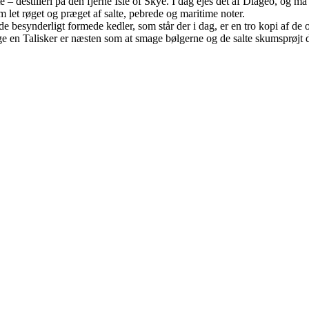
te – destilleri på den fjerne Isle of Skye. I dag ejes det af Diageo, og m
m let røget og præget af salte, pebrede og maritime noter.
de besynderligt formede kedler, som står der i dag, er en tro kopi af de
e en Talisker er næsten som at smage bølgerne og de salte skumsprøjt d