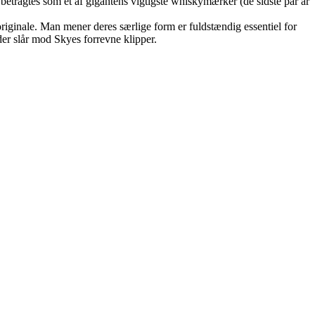
å betragtes som et af gigantens vigtigste whiskymærker (de sidste par år
 originale. Man mener deres særlige form er fuldstændig essentiel for
er slår mod Skyes forrevne klipper.