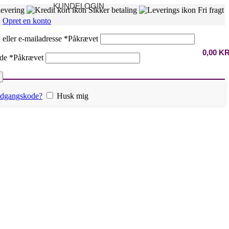
KUNDELOGIN
levering
Sikker betaling
Fri fragt
n
Opret en konto
eller e-mailadresse
*
Påkrævet
0,00
K
ode
*
Påkrævet
 adgangskode?
Husk mig