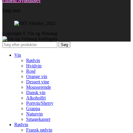
Tilmeld Nyhedsbrev
Følg med
Copyright © Vin og Velsmag
Søg
Vin
Rødvin
Hvidvin
Rosé
Orange vin
Dessert vine
Mousserende
Dansk vin
Alkoholfri
Portvin/Sherry
Grappa
Naturvin
Smagekasser
Rødvin
Fransk rødvin