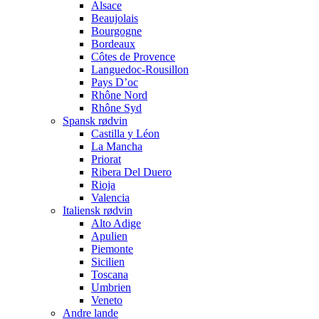
Alsace
Beaujolais
Bourgogne
Bordeaux
Côtes de Provence
Languedoc-Rousillon
Pays D’oc
Rhône Nord
Rhône Syd
Spansk rødvin
Castilla y Léon
La Mancha
Priorat
Ribera Del Duero
Rioja
Valencia
Italiensk rødvin
Alto Adige
Apulien
Piemonte
Sicilien
Toscana
Umbrien
Veneto
Andre lande