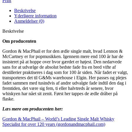
Print
Beskrivelse
Yderligere information
Anmeldelser (0)
Beskrivelse
Om producenten
Gordon & MacPhail er for den ædle single malt, hvad Lennon &
McCartney er for popmusikken. Igennem mere end 100 år har de
insisteret på at hoppe over hvor gærdet er højest. Den nedarvede
sans for at udvælge de absolut bedste fade fra en bred vifte af
destillerier praktiseres i dag som for 100 år siden. Når fadet er valgt,
transporteres det til G&Ms warehouse i Elgin. Her passes og plejes
fadet sammen med tusindvis af andre udvalgte fade indtil den dag i
fremtiden, det være sig fem, ti eller halvtreds år senere, hvor
whiskyen har nået sit zenit. Først her tappes de ædle dråber på
flaske.
Læs mere om producenten her:
Gordon & MacPhail – World’s Leading Single Malt Whisky
Specialist for over 120 years (gordonandmacphail.com)