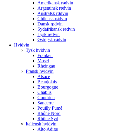
Amerikansk rødvin
Argentinsk rødvin
Australsk rødvin
Chilensk rødvin
Dansk rødvin
Sydafrikansk rødvin
Tysk rødvin
Østrigsk rødvin
Hvidvin
Tysk hvidvin
Franken
Mosel
Rheingau
Fransk hvidvin
Alsace
Beaujolais
Bourgogne
Chablis
Condrieu
Sancerre
Pouilly Fumé
Rhône Nord
Rhône Syd
Italiensk hvidvin
Alto Adige