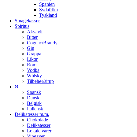
Spanien
Sydafrika
Tyskland
Smagekasser
Spiritus
Akvavit
Bitter
Cognac/Brandy
Gin
Grappa
Likør
Rom
Vodka
Whisky
Tilbehør/sirup
Øl
Spansk
Dansk
Belgisk
Italiensk
Delikatesser m.m.
Chokolade
Delikatesser
Lokale varer
Vingaver