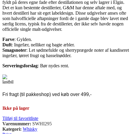
fyldt på deres egne fade efter destillationen og selv lagrer i Elgin.
Det er kun bestemte destillerier, G&M har denne aftale med, og
hvert destilleri har sit eget labeldesign. Disse udgivelser anses ofte
som halvofficielle aftapninger fordi de i gamle dage blev lavet med
særlig licens, typisk fra de destillerier, der ikke selv havde nogen
officielle single malt-udgivelser.
Farve
: Gylden.
Duft
: Ingefær, nelliker og bagte æbler.
Smagsnoter
: Let sødmefulde og sherryprægede noter af kandiseret
ingefær, tørret frugt og hasselnødder.
Serveringsforslag
: Bør nydes rent.
Fri fragt (til pakkeshop) ved køb over 499,-
Ikke på lager
Tilføj til favoritliste
Varenummer:
SWHI295
Kategori:
Whisky