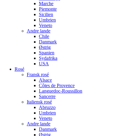
Marche
Piemonte
Sicilien
Umbrien
Veneto
Andre lande
Chile
Danmark
Østrig
Spanien
Sydafrika
USA
Rosé
Fransk rosé
Alsace
Côtes de Provence
Languedoc-Roussillon
Sancerre
Italiensk rosé
Abruzzo
Umbrien
Veneto
Andre lande
Danmark
Østrig