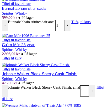
Tilføj til favoritliste
Bunnahabhain stiuireadair
Spiritus
,
Whisky
599,00
kr
●
På lager
Bunnahabhain stiuireadair antal
Tilføj til kurv
-
+
Tilføj til favoritliste
Ca`rn Mòr 25 year
Spiritus
,
Whisky
2.995,00
kr
●
På lager
Tilføj til kurv
Tilføj til favoritliste
Johnnie Walker Black Sherry Cask Finish.
Spiritus
,
Whisky
475,00
kr
●
På lager
Johnnie Walker Black Sherry Cask Finish. antal
Tilføj
-
+
til kurv