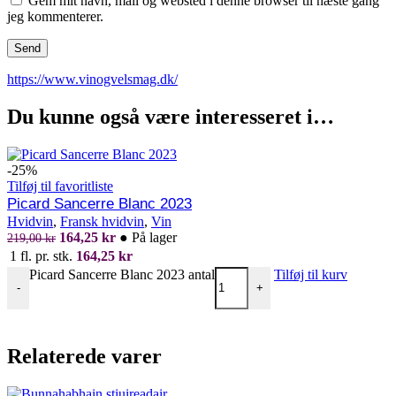
Gem mit navn, mail og websted i denne browser til næste gang
jeg kommenterer.
https://www.vinogvelsmag.dk/
Du kunne også være interesseret i…
-25%
Tilføj til favoritliste
Picard Sancerre Blanc 2023
Hvidvin
,
Fransk hvidvin
,
Vin
164,25
kr
●
På lager
219,00
kr
1 fl. pr. stk.
164,25
kr
Picard Sancerre Blanc 2023 antal
Tilføj til kurv
-
+
Relaterede varer