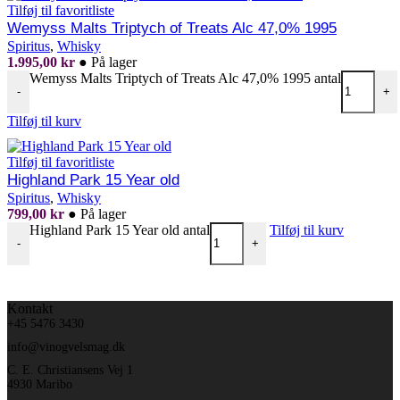
Tilføj til favoritliste
Wemyss Malts Triptych of Treats Alc 47,0% 1995
Spiritus
,
Whisky
1.995,00
kr
●
På lager
Wemyss Malts Triptych of Treats Alc 47,0% 1995 antal
-
+
Tilføj til kurv
Tilføj til favoritliste
Highland Park 15 Year old
Spiritus
,
Whisky
799,00
kr
●
På lager
Highland Park 15 Year old antal
Tilføj til kurv
-
+
Kontakt
+45 5476 3430
info@vinogvelsmag.dk
C. E. Christiansens Vej 1
4930 Maribo