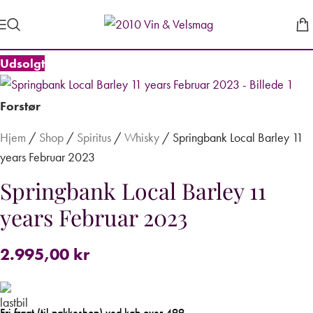
Udsolgt
Forstør
Hjem
/
Shop
/
Spiritus
/
Whisky
/
Springbank Local Barley 11
years Februar 2023
Springbank Local Barley 11
years Februar 2023
2.995,00
kr
Fri fragt (til pakkeshop) ved køb over 499,-