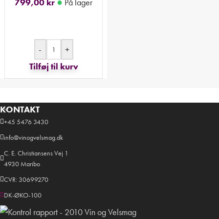
●
799,00
kr
På lager
-
+
Tilføj til kurv
KONTAKT
+45 5476 3430
info@vinogvelsmag.dk
C. E. Christiansens Vej 1
4930 Maribo
CVR: 30699270
DK-ØKO-100