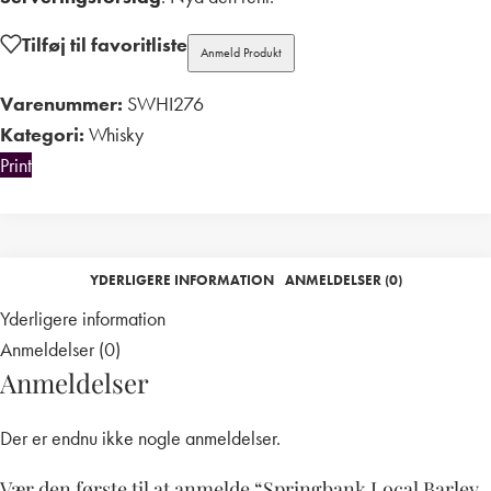
Tilføj til favoritliste
Anmeld Produkt
Varenummer:
SWHI276
Kategori:
Whisky
Print
YDERLIGERE INFORMATION
ANMELDELSER (0)
Yderligere information
Anmeldelser (0)
Anmeldelser
Der er endnu ikke nogle anmeldelser.
Vær den første til at anmelde “Springbank Local Barley