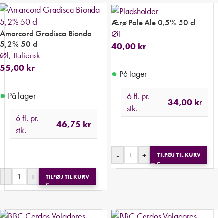
Ærø Pale Ale 0,5% 50 cl
Amarcord Gradisca Bionda
Øl
5,2% 50 cl
40,00
kr
Øl
,
Italiensk
55,00
kr
●
På lager
●
På lager
6 fl. pr.
34,00
kr
stk.
6 fl. pr.
46,75
kr
stk.
-
+
TILFØJ TIL KURV
-
+
TILFØJ TIL KURV