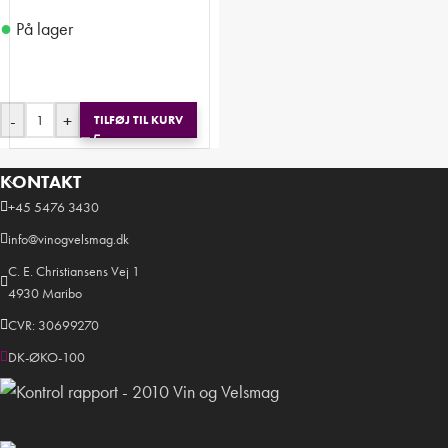
●
På lager
-
+
TILFØJ TIL KURV
KONTAKT
+45 5476 3430
info@vinogvelsmag.dk
C. E. Christiansens Vej 1
4930 Maribo
CVR: 30699270
DK-ØKO-100