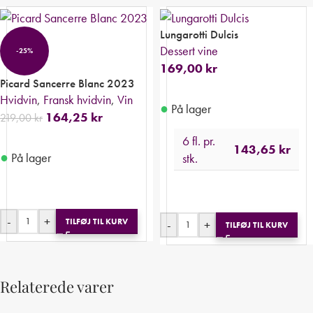
Lungarotti Dulcis
Dessert vine
-25%
169,00
kr
Picard Sancerre Blanc 2023
Hvidvin
,
Fransk hvidvin
,
Vin
●
På lager
164,25
kr
219,00
kr
6 fl. pr.
143,65
kr
●
På lager
stk.
-
+
TILFØJ TIL KURV
-
+
TILFØJ TIL KURV
Relaterede varer