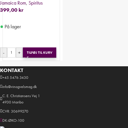
Jamaica Rom
,
Spiritus
399,00
kr
●
På lager
-
+
TILFØJ TIL KURV
KONTAKT
+45 5476 3430
info@vinogvelsmag.dk
C. E. Christiansens Vej 1
4930 Maribo
CVR: 30699270
DK-ØKO-100