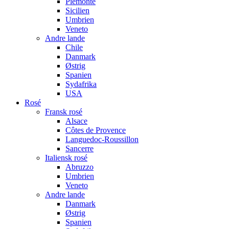
Piemonte
Sicilien
Umbrien
Veneto
Andre lande
Chile
Danmark
Østrig
Spanien
Sydafrika
USA
Rosé
Fransk rosé
Alsace
Côtes de Provence
Languedoc-Roussillon
Sancerre
Italiensk rosé
Abruzzo
Umbrien
Veneto
Andre lande
Danmark
Østrig
Spanien