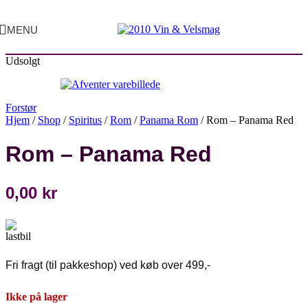
MENU
Udsolgt
Forstør
Hjem
/
Shop
/
Spiritus
/
Rom
/
Panama Rom
/
Rom – Panama Red
Rom – Panama Red
0,00
kr
Fri fragt (til pakkeshop) ved køb over 499,-
Ikke på lager