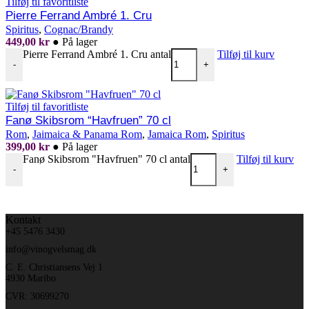
Tilføj til favoritliste
Pierre Ferrand Ambré 1. Cru
Spiritus
,
Cognac/Brandy
449,00
kr
●
På lager
Pierre Ferrand Ambré 1. Cru antal
Tilføj til kurv
-
+
Tilføj til favoritliste
Fanø Skibsrom “Havfruen” 70 cl
Rom
,
Jaimaica & Panama Rom
,
Jamaica Rom
,
Spiritus
399,00
kr
●
På lager
Fanø Skibsrom "Havfruen" 70 cl antal
Tilføj til kurv
-
+
Kontakt
+45 5476 3430
info@vinogvelsmag.dk
C. E. Christiansens Vej 1
4930 Maribo
CVR: 30699270