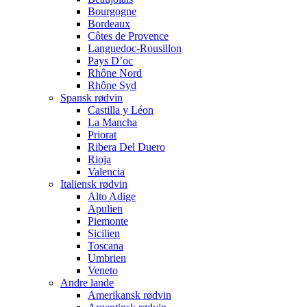
Bourgogne
Bordeaux
Côtes de Provence
Languedoc-Rousillon
Pays D’oc
Rhône Nord
Rhône Syd
Spansk rødvin
Castilla y Léon
La Mancha
Priorat
Ribera Del Duero
Rioja
Valencia
Italiensk rødvin
Alto Adige
Apulien
Piemonte
Sicilien
Toscana
Umbrien
Veneto
Andre lande
Amerikansk rødvin