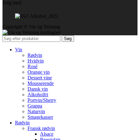
Følg med
Copyright © Vin og Velsmag
Søg
Vin
Rødvin
Hvidvin
Rosé
Orange vin
Dessert vine
Mousserende
Dansk vin
Alkoholfri
Portvin/Sherry
Grappa
Naturvin
Smagekasser
Rødvin
Fransk rødvin
Alsace
Beaujolais