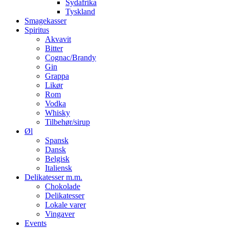
Sydafrika
Tyskland
Smagekasser
Spiritus
Akvavit
Bitter
Cognac/Brandy
Gin
Grappa
Likør
Rom
Vodka
Whisky
Tilbehør/sirup
Øl
Spansk
Dansk
Belgisk
Italiensk
Delikatesser m.m.
Chokolade
Delikatesser
Lokale varer
Vingaver
Events