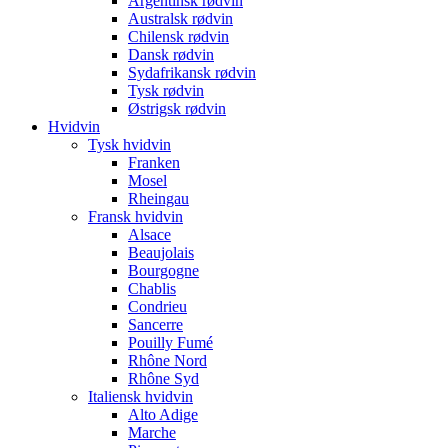
Argentinsk rødvin
Australsk rødvin
Chilensk rødvin
Dansk rødvin
Sydafrikansk rødvin
Tysk rødvin
Østrigsk rødvin
Hvidvin
Tysk hvidvin
Franken
Mosel
Rheingau
Fransk hvidvin
Alsace
Beaujolais
Bourgogne
Chablis
Condrieu
Sancerre
Pouilly Fumé
Rhône Nord
Rhône Syd
Italiensk hvidvin
Alto Adige
Marche