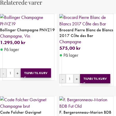
Relaterede varer
Bollinger Champagne PNVZ19
Brocard Pierre Blanc de Blancs
2017 Côte des Bar
Champagne
,
Vin
Champagne
1.295,00
kr
575,00
kr
●
På lager
●
På lager
-
+
TILFØJ TIL KURV
-
+
TILFØJ TIL KURV
Coste Folcher Gavignet
F. Bergeronneau-Marion BDB