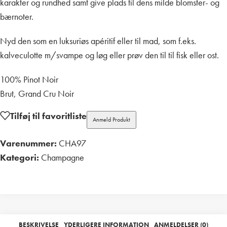
karakter og rundhed samt give plads til dens milde blomster- og
bærnoter.
Nyd den som en luksuriøs apéritif eller til mad, som f.eks.
kalveculotte m/svampe og løg eller prøv den til til fisk eller ost.
100% Pinot Noir
Brut, Grand Cru Noir
Tilføj til favoritliste
Anmeld Produkt
Varenummer:
CHA97
Kategori:
Champagne
Print
BESKRIVELSE
YDERLIGERE INFORMATION
ANMELDELSER (0)