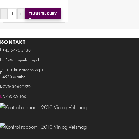
-
+
TILFØJ TIL KURV
KONTAKT
+45 5476 3430
info@vinogvelsmag.dk
C. E. Christiansens Vej 1
4930 Maribo
CVR: 30699270
DK-ØKO-100