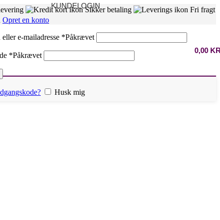
KUNDELOGIN
levering
Sikker betaling
Fri fragt
n
Opret en konto
eller e-mailadresse
*
Påkrævet
0,00
K
ode
*
Påkrævet
 adgangskode?
Husk mig