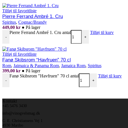
Tilføj til favoritliste
Pierre Ferrand Ambré 1. Cru
Spiritus
,
Cognac/Brandy
449,00
kr
●
På lager
Pierre Ferrand Ambré 1. Cru antal
Tilføj til kurv
-
+
Tilføj til favoritliste
Fanø Skibsrom “Havfruen” 70 cl
Rom
,
Jaimaica & Panama Rom
,
Jamaica Rom
,
Spiritus
399,00
kr
●
På lager
Fanø Skibsrom "Havfruen" 70 cl antal
Tilføj til kurv
-
+
Kontakt
+45 5476 3430
info@vinogvelsmag.dk
C. E. Christiansens Vej 1
4930 Maribo