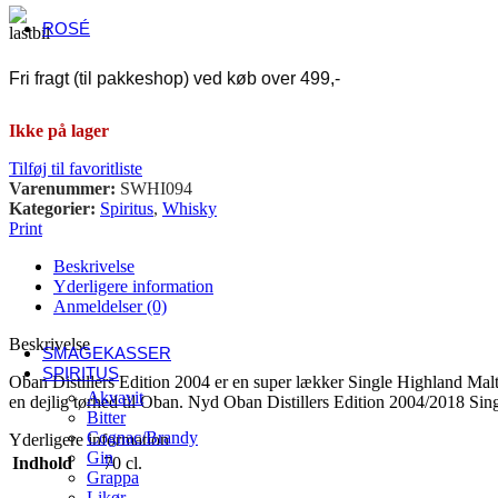
USA
ROSÉ
Fransk rosé
Alsace
Fri fragt (til pakkeshop) ved køb over 499,-
Côtes de Provence
Languedoc-Roussillon
Ikke på lager
Sancerre
Italiensk rosé
Tilføj til favoritliste
Abruzzo
Varenummer:
SWHI094
Umbrien
Kategorier:
Spiritus
,
Whisky
Veneto
Print
Andre lande
Danmark
Beskrivelse
Østrig
Yderligere information
Spanien
Anmeldelser (0)
Sydafrika
Tyskland
Beskrivelse
SMAGEKASSER
SPIRITUS
Oban Distillers Edition 2004 er en super lækker Single Highland Malt
Akvavit
en dejlig tørhed til Oban. Nyd Oban Distillers Edition 2004/2018 S
Bitter
Cognac/Brandy
Yderligere information
Gin
Indhold
70 cl.
Grappa
Likør