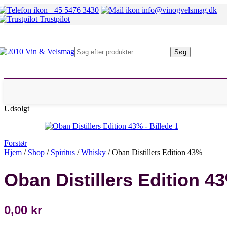
Mosel
+45 5476 3430
info@vinogvelsmag.dk
Rheingau
Trustpilot
Fransk hvidvin
Alsace
Beaujolais
Bourgogne
Søg
Chablis
Condrieu
Sancerre
Pouilly Fumé
Rhône Nord
Rhône Syd
Udsolgt
Italiensk hvidvin
Alto Adige
Marche
Piemonte
Forstør
Sicilien
Hjem
/
Shop
/
Spiritus
/
Whisky
/
Oban Distillers Edition 43%
Umbrien
Veneto
Oban Distillers Edition 4
Andre lande
Chile
Danmark
Østrig
0,00
kr
Spanien
Sydafrika