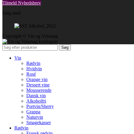
Tilmeld Nyhedsbrev
Følg med
Copyright © Vin og Velsmag
Søg
Vin
Rødvin
Hvidvin
Rosé
Orange vin
Dessert vine
Mousserende
Dansk vin
Alkoholfri
Portvin/Sherry
Grappa
Naturvin
Smagekasser
Rødvin
Fransk rødvin