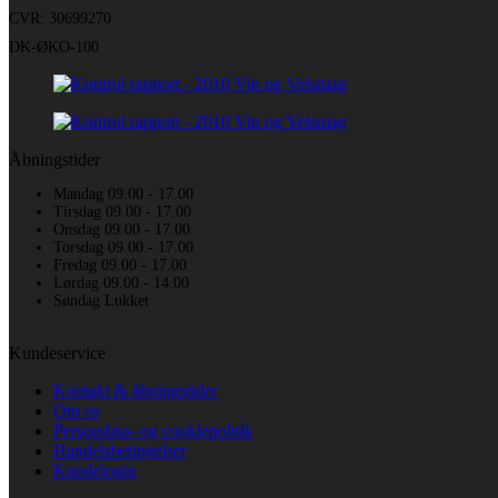
CVR: 30699270
DK-ØKO-100
Åbningstider
Mandag 09.00 - 17.00
Tirsdag 09.00 - 17.00
Onsdag 09.00 - 17.00
Torsdag 09.00 - 17.00
Fredag 09.00 - 17.00
Lørdag 09.00 - 14.00
Søndag Lukket
Kundeservice
Kontakt & åbningstider
Om os
Persondata- og cookiepolitik
Handelsbetingelser
Kundelogin