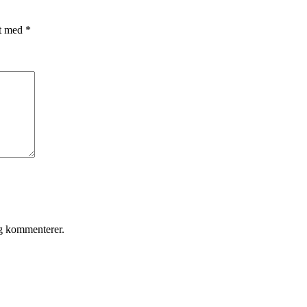
et med
*
eg kommenterer.