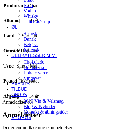
Rom
Producent
Oban
Vodka
Whisky
Alkohol
43%
Tilbehør/sirup
ØL
Spansk
Land
Skotland
Dansk
Belgisk
Italiensk
Område
Highland
DELIKATESSER M.M.
Chokolade
Type
Single Malt
Delikatesser
Lokale varer
Vingaver
Peated
Ikke røget
EVENTS
TILBUD
OM OS
Årgang
14 år
2010 Vin & Velsmag
Anmeldelser (0)
Blog & Nyheder
Kontakt & åbningstider
Anmeldelser
ENGROS
Der er endnu ikke nogle anmeldelser.