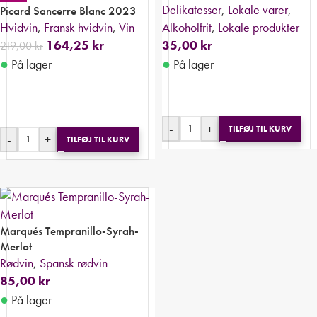
Delikatesser
,
Lokale varer
,
Picard Sancerre Blanc 2023
Hvidvin
,
Fransk hvidvin
,
Vin
Alkoholfrit
,
Lokale produkter
164,25
kr
35,00
kr
219,00
kr
●
●
På lager
På lager
-
+
TILFØJ TIL KURV
-
+
TILFØJ TIL KURV
Marqués Tempranillo-Syrah-
Merlot
Rødvin
,
Spansk rødvin
85,00
kr
●
På lager