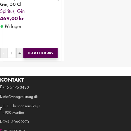
Gin, 50 Cl
Spiritus
,
Gin
469,00
kr
●
På lager
-
+
TILFØJ TIL KURV
KONTAKT
+45 5476 3430
info@vinogvelsmag.dk
C. E. Christiansens Vej 1
4930 Maribo
CVR: 30699270