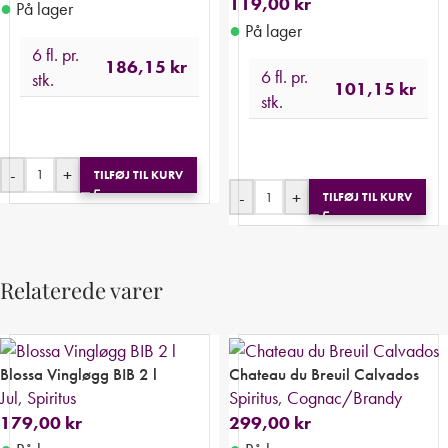
119,00
kr
●
På lager
●
På lager
6 fl. pr.
186,15
kr
6 fl. pr.
stk.
101,15
kr
stk.
-
+
TILFØJ TIL KURV
-
+
TILFØJ TIL KURV
Relaterede varer
Blossa Vingløgg BIB 2 l
Chateau du Breuil Calvados
Jul
,
Spiritus
Spiritus
,
Cognac/Brandy
179,00
kr
299,00
kr