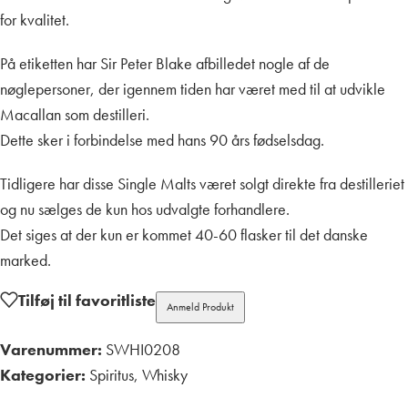
for kvalitet.
På etiketten har Sir Peter Blake afbilledet nogle af de
nøglepersoner, der igennem tiden har været med til at udvikle
Macallan som destilleri.
Dette sker i forbindelse med hans 90 års fødselsdag.
Tidligere har disse Single Malts været solgt direkte fra destilleriet
og nu sælges de kun hos udvalgte forhandlere.
Det siges at der kun er kommet 40-60 flasker til det danske
marked.
Tilføj til favoritliste
Anmeld Produkt
Varenummer:
SWHI0208
Kategorier:
Spiritus
,
Whisky
Print