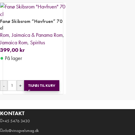
Fanø Skibsrom “Havfruen” 70
cl
Rom
,
Jaimaica & Panama Rom
,
Jamaica Rom
,
Spiritus
399,00
kr
●
På lager
-
+
TILFØJ TIL KURV
KONTAKT
+45 5476 3430
info@vinogvelsmag.dk