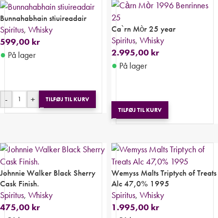
Bunnahabhain stiuireadair
Ca`rn Mòr 25 year
Spiritus
,
Whisky
Spiritus
,
Whisky
599,00
kr
2.995,00
kr
●
På lager
●
På lager
-
+
TILFØJ TIL KURV
TILFØJ TIL KURV
Johnnie Walker Black Sherry
Wemyss Malts Triptych of Treats
Cask Finish.
Alc 47,0% 1995
Spiritus
,
Whisky
Spiritus
,
Whisky
475,00
kr
1.995,00
kr