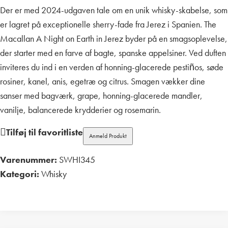
Der er med 2024-udgaven tale om en unik whisky-skabelse, som
er lagret på exceptionelle sherry-fade fra Jerez i Spanien. The
Macallan A Night on Earth in Jerez byder på en smagsoplevelse,
der starter med en farve af bagte, spanske appelsiner. Ved duften
inviteres du ind i en verden af honning-glacerede pestiños, søde
rosiner, kanel, anis, egetræ og citrus. Smagen vækker dine
sanser med bagværk, grape, honning-glacerede mandler,
vanilje, balancerede krydderier og rosemarin.
Tilføj til favoritliste
Anmeld Produkt
Varenummer:
SWHI345
Kategori:
Whisky
Print