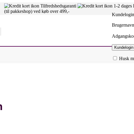
Tilfredshedsgaranti
1-2 dages 
(til pakkeshop) ved køb over 499,-
Kundelogi
Brugernavn 
Adgangsk
Kundelogin
Husk m
n