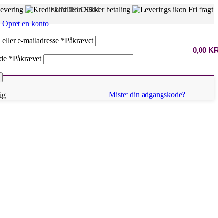
levering
KUNDELOGIN
Sikker betaling
Fri fragt
n
Opret en konto
eller e-mailadresse
*
Påkrævet
0,00
K
ode
*
Påkrævet
Mistet din adgangskode?
ig