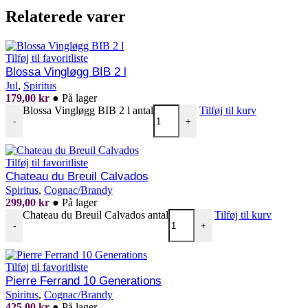
Relaterede varer
Tilføj til favoritliste
Blossa Vingløgg BIB 2 l
Jul
,
Spiritus
179,00
kr
●
På lager
Blossa Vingløgg BIB 2 l antal
Tilføj til kurv
-
+
Tilføj til favoritliste
Chateau du Breuil Calvados
Spiritus
,
Cognac/Brandy
299,00
kr
●
På lager
Chateau du Breuil Calvados antal
Tilføj til kurv
-
+
Tilføj til favoritliste
Pierre Ferrand 10 Generations
Spiritus
,
Cognac/Brandy
425,00
kr
●
På lager