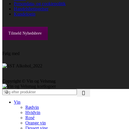
Persondata- og cookiepolitik
Handelsbetingelser
Kundelogin
Tilmeld Nyhedsbrev
Følg med
Copyright © Vin og Velsmag
Vin
Rødvin
Hvidvin
Rosé
Orange vin
Dessert vine