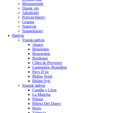
Mousserende
Dansk vin
Alkoholfri
Portvin/Sherry
Grappa
Naturvin
Smagekasser
Rødvin
Fransk rødvin
Alsace
Beaujolais
Bourgogne
Bordeaux
Côtes de Provence
Languedoc-Rousillon
Pays D’oc
Rhône Nord
Rhône Syd
Spansk rødvin
Castilla y Léon
La Mancha
Priorat
Ribera Del Duero
Rioja
Valencia