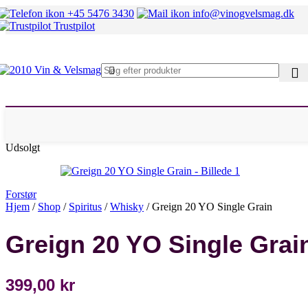
Mosel
+45 5476 3430
info@vinogvelsmag.dk
Rheingau
Trustpilot
Fransk hvidvin
Alsace
Beaujolais
Bourgogne
Chablis
Condrieu
Sancerre
Pouilly Fumé
Rhône Nord
Rhône Syd
Udsolgt
Italiensk hvidvin
Alto Adige
Marche
Piemonte
Forstør
Sicilien
Hjem
/
Shop
/
Spiritus
/
Whisky
/
Greign 20 YO Single Grain
Umbrien
Veneto
Greign 20 YO Single Grai
Andre lande
Chile
Danmark
Østrig
399,00
kr
Spanien
Sydafrika