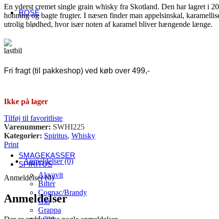
USA
En yderst cremet single grain whisky fra Skotland. Den har lagret i 2
ROSÉ
honning og bagte frugter. I næsen finder man appelsinskal, karamellise
Fransk rosé
utrolig blødhed, hvor især noten af karamel bliver hængende længe.
Alsace
Côtes de Provence
Languedoc-Roussillon
Sancerre
Italiensk rosé
Fri fragt (til pakkeshop) ved køb over 499,-
Abruzzo
Umbrien
Veneto
Ikke på lager
Andre lande
Danmark
Tilføj til favoritliste
Østrig
Varenummer:
SWHI225
Spanien
Kategorier:
Spiritus
,
Whisky
Sydafrika
Print
Tyskland
SMAGEKASSER
Anmeldelser (0)
SPIRITUS
Akvavit
Anmeldelser (0)
Bitter
Cognac/Brandy
Anmeldelser
Gin
Grappa
Likør