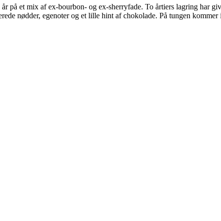
0 år på et mix af ex-bourbon- og ex-sherryfade. To årtiers lagring har g
rede nødder, egenoter og et lille hint af chokolade. På tungen kommer i