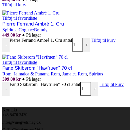
Tilføj til kurv
Tilføj til favoritliste
Pierre Ferrand Ambré 1. Cru
Spiritus
,
Cognac/Brandy
449,00
kr
●
På lager
Pierre Ferrand Ambré 1. Cru antal
Tilføj til kurv
-
+
Tilføj til favoritliste
Fanø Skibsrom “Havfruen” 70 cl
Rom
,
Jaimaica & Panama Rom
,
Jamaica Rom
,
Spiritus
399,00
kr
●
På lager
Fanø Skibsrom "Havfruen" 70 cl antal
Tilføj til kurv
-
+
Kontakt
+45 5476 3430
info@vinogvelsmag.dk
C. E. Christiansens Vej 1