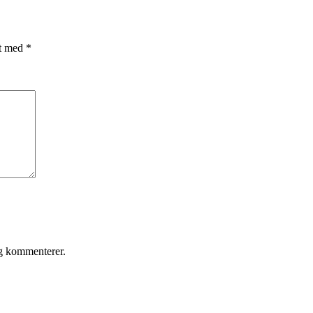
et med
*
eg kommenterer.