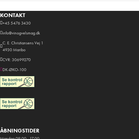
KONTAKT
+45 5476 3430
info@vinogvelsmag.dk
C. E. Christiansens Vej 1
4930 Maribo
CVR: 30699270
DK-ØKO-100
ÅBNINGSTIDER
Mandag 09.00 - 17.00