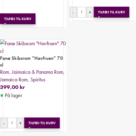
-
+
TILFØJ TIL KURV
TILFØJ TIL KURV
Fanø Skibsrom “Havfruen” 70
cl
Rom
,
Jaimaica & Panama Rom
,
Jamaica Rom
,
Spiritus
399,00
kr
●
På lager
-
+
TILFØJ TIL KURV