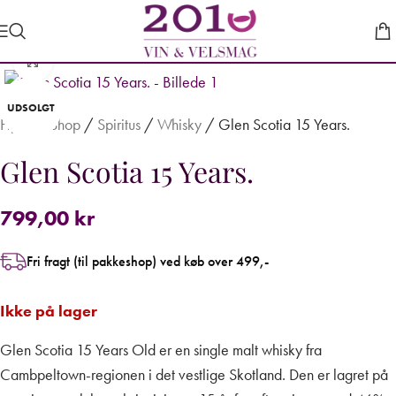
Forstør
UDSOLGT
Hjem
/
Shop
/
Spiritus
/
Whisky
/
Glen Scotia 15 Years.
Glen Scotia 15 Years.
799,00
kr
Fri fragt (til pakkeshop) ved køb over 499,-
Ikke på lager
Glen Scotia 15 Years Old er en single malt whisky fra
Cambpeltown-regionen i det vestlige Skotland. Den er lagret på