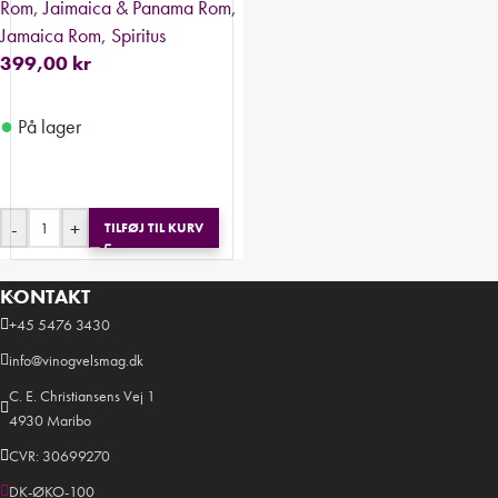
Rom
,
Jaimaica & Panama Rom
,
Jamaica Rom
,
Spiritus
399,00
kr
●
På lager
-
+
TILFØJ TIL KURV
KONTAKT
+45 5476 3430
info@vinogvelsmag.dk
C. E. Christiansens Vej 1
4930 Maribo
CVR: 30699270
DK-ØKO-100