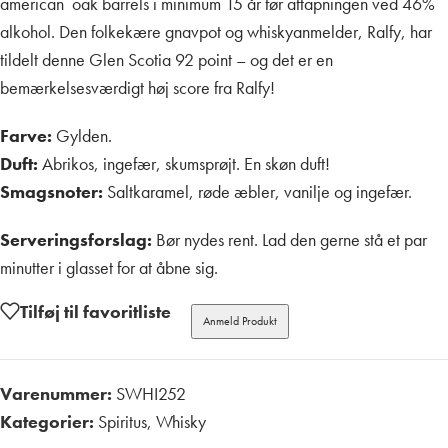
american oak barrels i minimum 15 år før aftapningen ved 46%
alkohol. Den folkekære gnavpot og whiskyanmelder, Ralfy, har
tildelt denne Glen Scotia 92 point – og det er en
bemærkelsesværdigt høj score fra Ralfy!
Farve:
Gylden.
Duft:
Abrikos, ingefær, skumsprøjt. En skøn duft!
Smagsnoter:
Saltkaramel, røde æbler, vanilje og ingefær.
Serveringsforslag:
Bør nydes rent. Lad den gerne stå et par
minutter i glasset for at åbne sig.
Tilføj til favoritliste
Anmeld Produkt
Varenummer:
SWHI252
Kategorier:
Spiritus
,
Whisky