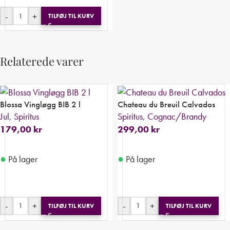
-
+
TILFØJ TIL KURV
Relaterede varer
Blossa Vingløgg BIB 2 l
Chateau du Breuil Calvados
Jul
,
Spiritus
Spiritus
,
Cognac/Brandy
179,00
kr
299,00
kr
●
●
På lager
På lager
-
+
-
+
TILFØJ TIL KURV
TILFØJ TIL KURV