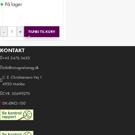
●
På lager
-
+
TILFØJ TIL KURV
KONTAKT
+45 5476 3430
info@vinogvelsmag.dk
C. E. Christiansens Vej 1
4930 Maribo
CVR: 30699270
DK-ØKO-100