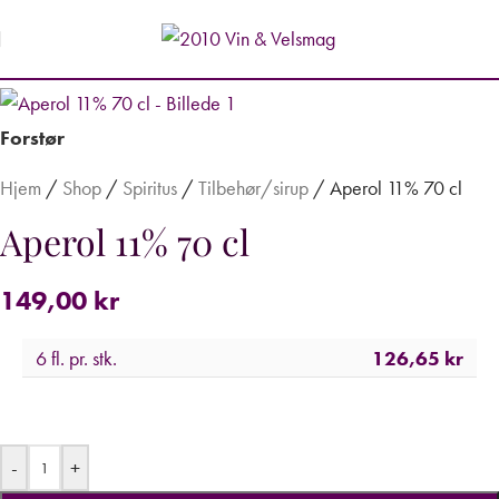
Forstør
Hjem
/
Shop
/
Spiritus
/
Tilbehør/sirup
/
Aperol 11% 70 cl
Aperol 11% 70 cl
149,00
kr
6 fl. pr. stk.
126,65
kr
-
+