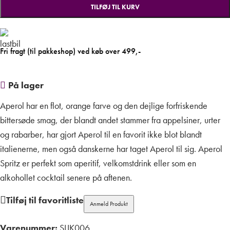
TILFØJ TIL KURV
Fri fragt (til pakkeshop) ved køb over 499,-
På lager
Aperol har en flot, orange farve og den dejlige forfriskende
bittersøde smag, der blandt andet stammer fra appelsiner, urter
og rabarber, har gjort Aperol til en favorit ikke blot blandt
italienerne, men også danskerne har taget Aperol til sig. Aperol
Spritz er perfekt som aperitif, velkomstdrink eller som en
alkohollet cocktail senere på aftenen.
Tilføj til favoritliste
Anmeld Produkt
Varenummer:
SLIK006