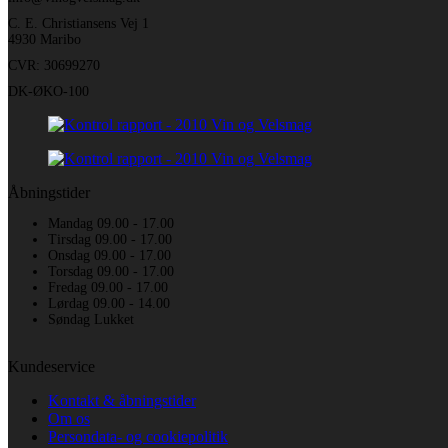
C. E. Christiansens Vej 1
4930 Maribo
CVR: 30699270
DK-ØKO-100
Åbningstider
Mandag 09.00 - 17.00
Tirsdag 09.00 - 17.00
Onsdag 09.00 - 17.00
Torsdag 09.00 - 17.00
Fredag 09.00 - 17.00
Lørdag 09.00 - 14.00
Søndag Lukket
Kundeservice
Kontakt & åbningstider
Om os
Persondata- og cookiepolitik