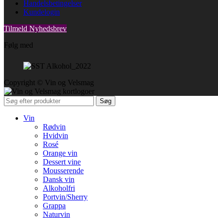
Handelsbetingelser
Kundelogin
Tilmeld Nyhedsbrev
Følg med
Copyright © Vin og Velsmag
Søg
Vin
Rødvin
Hvidvin
Rosé
Orange vin
Dessert vine
Mousserende
Dansk vin
Alkoholfri
Portvin/Sherry
Grappa
Naturvin