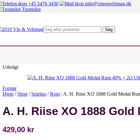
+45 5476 3430
info@vinogvelsmag.dk
Rheingau
Trustpilot
Fransk hvidvin
Alsace
Beaujolais
Bourgogne
Søg
Chablis
Condrieu
Sancerre
Pouilly Fumé
Rhône Nord
Rhône Syd
Italiensk hvidvin
Udsolgt
Alto Adige
Marche
Piemonte
Forstør
Sicilien
Hjem
/
Shop
/
Spiritus
/
Rom
/
A. H. Riise XO 1888 Gold Medal Rum
Umbrien
Veneto
Andre lande
A. H. Riise XO 1888 Gold
Chile
Danmark
Østrig
429,00
kr
Spanien
Sydafrika
USA