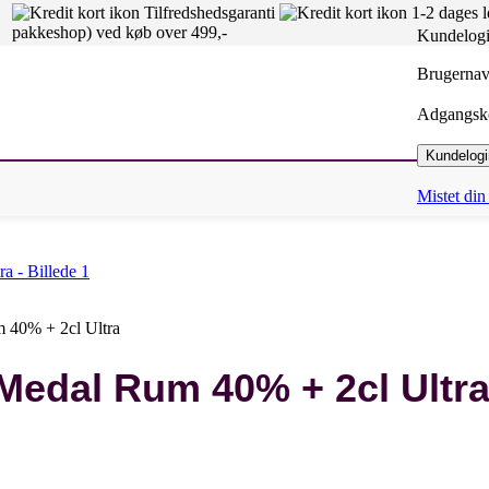
Tilfredshedsgaranti
1-2 dages 
pakkeshop) ved køb over 499,-
Kundelog
Brugernav
Adgangs
Kundelogi
Mistet di
 40% + 2cl Ultra
 Medal Rum 40% + 2cl Ultr