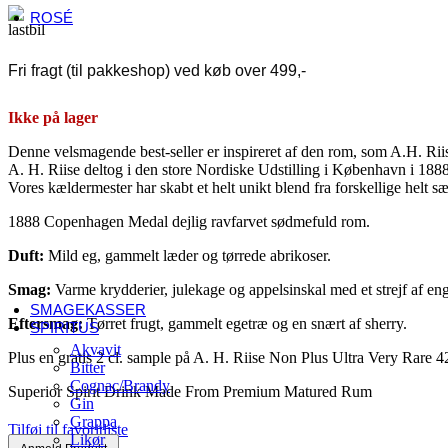
ROSÉ
Fransk rosé
Alsace
Fri fragt (til pakkeshop) ved køb over 499,-
Côtes de Provence
Languedoc-Roussillon
Sancerre
Ikke på lager
Italiensk rosé
Abruzzo
Denne velsmagende best-seller er inspireret af den rom, som A.H. Riis
Umbrien
A. H. Riise deltog i den store Nordiske Udstilling i København i 1888
Veneto
Vores kældermester har skabt et helt unikt blend fra forskellige helt 
Andre lande
Danmark
1888 Copenhagen Medal dejlig ravfarvet sødmefuld rom.
Østrig
Duft:
Mild eg, gammelt læder og tørrede abrikoser.
Spanien
Sydafrika
Smag:
Varme krydderier, julekage og appelsinskal med et strejf af eng
Tyskland
SMAGEKASSER
Eftersmag:
Tørret frugt, gammelt egetræ og en snært af sherry.
SPIRITUS
Akvavit
Plus en gratis 2 cl. sample på A. H. Riise Non Plus Ultra Very Rare 
Bitter
Cognac/Brandy
Superior Spirit Drink Made From Premium Matured Rum
Gin
Grappa
Tilføj til favoritliste
Likør