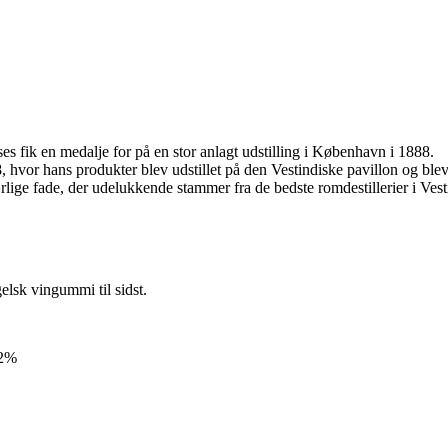
es fik en medalje for på en stor anlagt udstilling i København i 1888.
, hvor hans produkter blev udstillet på den Vestindiske pavillon og bl
særlige fade, der udelukkende stammer fra de bedste romdestillerier i Ve
elsk vingummi til sidst.
42%