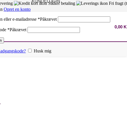
KUNDELOGIN
levering
Sikker betaling
Fri fragt (t
in
Opret en konto
n eller e-mailadresse
*
Påkrævet
0,00
K
kode
*
Påkrævet
n
n adgangskode?
Husk mig
a