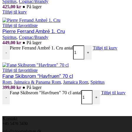
Spiritus
,
Cognac/Brandy
425,00
kr
●
På lager
Tilføj til kurv
Tilføj til favoritliste
Pierre Ferrand Ambré 1. Cru
Spiritus
,
Cognac/Brandy
449,00
kr
●
På lager
Pierre Ferrand Ambré 1. Cru antal
Tilføj til kurv
-
+
Tilføj til favoritliste
Fanø Skibsrom “Havfruen” 70 cl
Rom
,
Jaimaica & Panama Rom
,
Jamaica Rom
,
Spiritus
399,00
kr
●
På lager
Fanø Skibsrom "Havfruen" 70 cl antal
Tilføj til kurv
-
+
Kontakt
+45 5476 3430
info@vinogvelsmag.dk