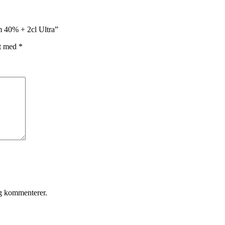
m 40% + 2cl Ultra”
et med
*
eg kommenterer.