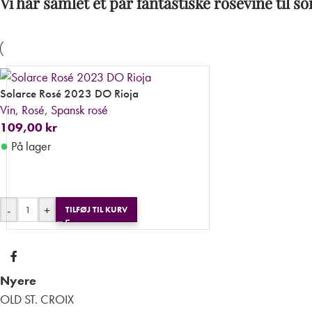
Vi har samlet et par fantastiske rosévine til
Solarce Rosé 2023 DO Rioja
Vin
,
Rosé
,
Spansk rosé
109,00
kr
●
På lager
-
+
TILFØJ TIL KURV
Nyere
OLD ST. CROIX