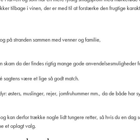
er tilbage i vinen, der er med til at forstærke den frugtige karakt
n og på stranden sammen med venner og familie,
r en skam da der findes rigtig mange gode anvendelsesmuligheder f
é sagtens være et lige så godt match.
skaldyr: østers, muslinger, rejer, jomfruhummer mm., da de både har 
 og kan derfor trække nogle lidt tungere retter, så hvis du en dag 
me et oplagt valg.