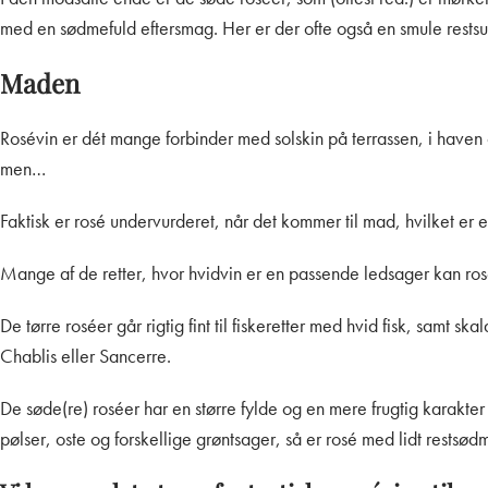
med en sødmefuld eftersmag. Her er der ofte også en smule restsukk
Maden
Rosévin er dét mange forbinder med solskin på terrassen, i have
men…
Faktisk er rosé undervurderet, når det kommer til mad, hvilket e
Mange af de retter, hvor hvidvin er en passende ledsager kan ros
De tørre roséer går rigtig fint til fiskeretter med hvid fisk, samt 
Chablis eller Sancerre.
De søde(re) roséer har en større fylde og en mere frugtig karakter
pølser, oste og forskellige grøntsager, så er rosé med lidt restsød