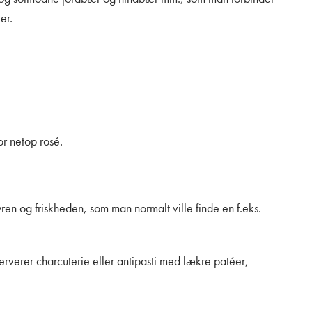
er.
or netop rosé.
syren og friskheden, som man normalt ville finde en f.eks.
serverer charcuterie eller antipasti med lækre patéer,