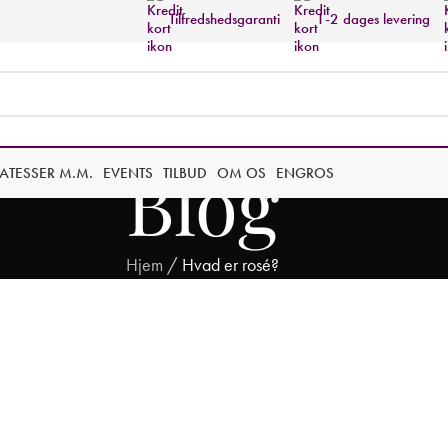
Tilfredshedsgaranti
1-2 dages levering
Blog
KATESSER M.M.
EVENTS
TILBUD
OM OS
ENGROS
Hjem
/
Hvad er rosé?