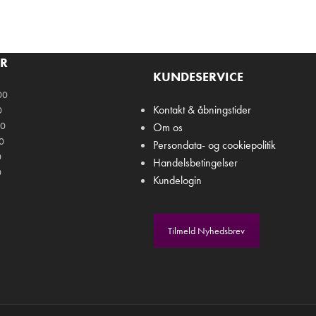
ER
KUNDESERVICE
00
Kontakt & åbningstider
0
00
Om os
00
Persondata- og cookiepolitik
0
Handelsbetingelser
0
Kundelogin
Tilmeld Nyhedsbrev