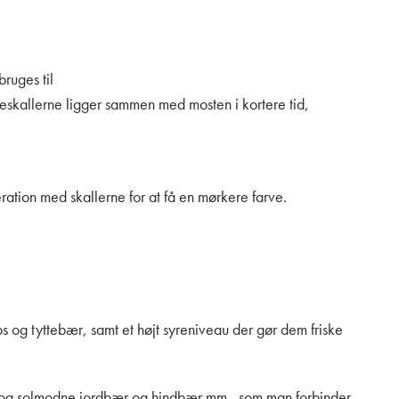
bruges til
ueskallerne ligger sammen med mosten i kortere tid,
ation med skallerne for at få en mørkere farve.
ibs og tyttebær, samt et højt syreniveau der gør dem friske
de og solmodne jordbær og hindbær mm., som man forbinder