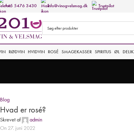
+45 5476 3430
info@vinogvelsmag.dk
Trustpilot
VIN
RØDVIN
HVIDVIN
ROSÉ
SMAGEKASSER
SPIRITUS
ØL
DELI
Blog
Hvad er rosé?
Skrevet af
admin
On 27. juni 2022