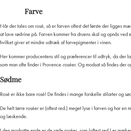
Farve
Når der tales om rosé, så er farven oftest det første der ligges mær
at lave rødvine på. Farven kommer fra druens skal og opnås ved 
hvilket giver et mindre udtræk af farvepigmenter i vinen.
Her kommer producentens stil og præferencer til udtryk, da der l
som man ofte finder i Provence-roséer.
Og modsat så findes der og
Sødme
Rosé er ikke bare rosé! De findes i mange forskelle stilarter og sø
De helt tørre roséer er (oftest red.) meget lyse i farven og har en
og læskende.
I den modsatte ende er de søde roséer, som (oftest red.) er mør