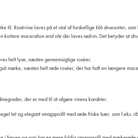
ke til. Rosévine laves på et utal af forskellige blå druesorter, som 
en kortere maceration end nå
r der laves rødvin. Det betyder at dr
aves helt lyse, næsten gennemsigtige roséer,
så mørke, næsten helt røde roséer, der har haft en længere macer
dmegrader, der er med til at afgøre vinens karakter.
 meget let og elegant smagsprofil med røde friske bær, som f.eks. r
kere i farven og som har en mere fyldig smagsprofil med mørkerø