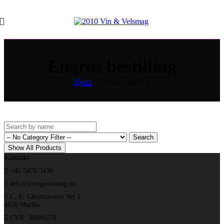
Engros bestilling
Hjem
/
Engros bestilling
Kontakt
+45 5476 3430
info@vinogvelsmag.dk
C. E. Christiansens Vej 1
4930 Maribo
CVR: 30699270