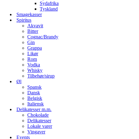
Sydafrika
Tyskland
Smagekasser
Spiritus
Akvavit
Bitter
Cognac/Brandy
Gin
Grappa
Likør
Rom
Vodka
Whisky
Tilbehør/sirup
Øl
Spansk
Dansk
Belgisk
Italiensk
Delikatesser m.m.
Chokolade
Delikatesser
Lokale varer
Vingaver
Events