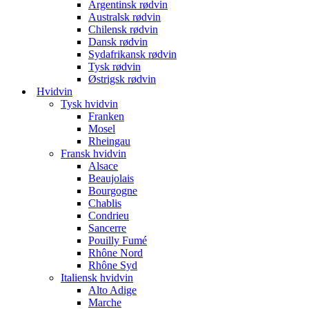
Argentinsk rødvin
Australsk rødvin
Chilensk rødvin
Dansk rødvin
Sydafrikansk rødvin
Tysk rødvin
Østrigsk rødvin
Hvidvin
Tysk hvidvin
Franken
Mosel
Rheingau
Fransk hvidvin
Alsace
Beaujolais
Bourgogne
Chablis
Condrieu
Sancerre
Pouilly Fumé
Rhône Nord
Rhône Syd
Italiensk hvidvin
Alto Adige
Marche