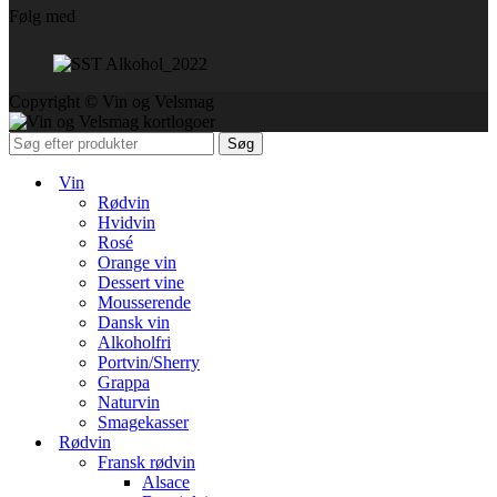
Følg med
Copyright © Vin og Velsmag
Søg
Vin
Rødvin
Hvidvin
Rosé
Orange vin
Dessert vine
Mousserende
Dansk vin
Alkoholfri
Portvin/Sherry
Grappa
Naturvin
Smagekasser
Rødvin
Fransk rødvin
Alsace