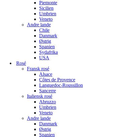
Piemonte
Sicilien
Umbrien
Veneto
Andre lande
Chile
Danmark
Østrig
Spanien
Sydafrika
USA
Rosé
Fransk rosé
Alsace
Côtes de Provence
Languedoc-Roussillon
Sancerre
Italiensk rosé
Abruzzo
Umbrien
Veneto
Andre lande
Danmark
Østrig
Spanien