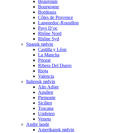
Beaujolais
Bourgogne
Bordeaux
Côtes de Provence
Languedoc-Rousillon
Pays D’oc
Rhône Nord
Rhône Syd
Spansk rødvin
Castilla y Léon
La Mancha
Priorat
Ribera Del Duero
Rioja
Valencia
Italiensk rødvin
Alto Adige
Apulien
Piemonte
Sicilien
Toscana
Umbrien
Veneto
Andre lande
Amerikansk rødvin