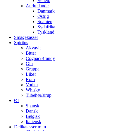
Veneto
Andre lande
Danmark
Østrig
Spanien
Sydafrika
Tyskland
Smagekasser
Spiritus
Akvavit
Bitter
Cognac/Brandy
Gin
Grappa
Likør
Rom
Vodka
Whisky
Tilbehør/sirup
Øl
Spansk
Dansk
Belgisk
Italiensk
Delikatesser m.m.