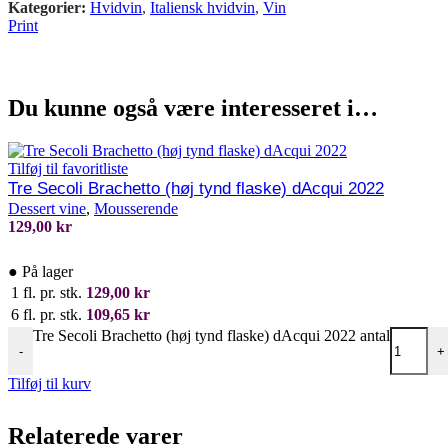
Kategorier:
Hvidvin
,
Italiensk hvidvin
,
Vin
Print
Du kunne også være interesseret i…
Tilføj til favoritliste
Tre Secoli Brachetto (høj tynd flaske) dAcqui 2022
Dessert vine
,
Mousserende
129,00
kr
●
På lager
1 fl. pr. stk.
129,00
kr
6 fl. pr. stk.
109,65
kr
Tre Secoli Brachetto (høj tynd flaske) dAcqui 2022 antal
-
+
Tilføj til kurv
Relaterede varer