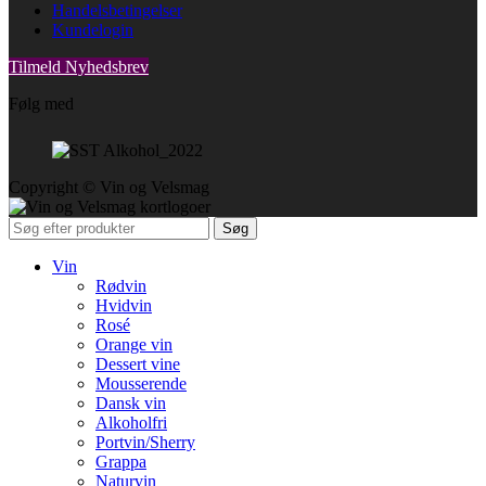
Handelsbetingelser
Kundelogin
Tilmeld Nyhedsbrev
Følg med
Copyright © Vin og Velsmag
Søg
Vin
Rødvin
Hvidvin
Rosé
Orange vin
Dessert vine
Mousserende
Dansk vin
Alkoholfri
Portvin/Sherry
Grappa
Naturvin