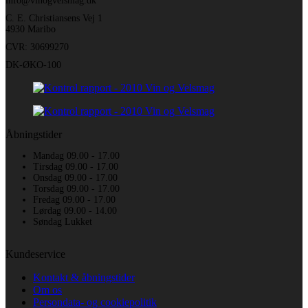
info@vinogvelsmag.dk
C. E. Christiansens Vej 1
4930 Maribo
CVR: 30699270
DK-ØKO-100
Åbningstider
Mandag 09.00 - 17.00
Tirsdag 09.00 - 17.00
Onsdag 09.00 - 17.00
Torsdag 09.00 - 17.00
Fredag 09.00 - 17.00
Lørdag 09.00 - 14.00
Søndag Lukket
Kundeservice
Kontakt & åbningstider
Om os
Persondata- og cookiepolitik