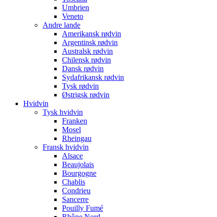
Umbrien
Veneto
Andre lande
Amerikansk rødvin
Argentinsk rødvin
Australsk rødvin
Chilensk rødvin
Dansk rødvin
Sydafrikansk rødvin
Tysk rødvin
Østrigsk rødvin
Hvidvin
Tysk hvidvin
Franken
Mosel
Rheingau
Fransk hvidvin
Alsace
Beaujolais
Bourgogne
Chablis
Condrieu
Sancerre
Pouilly Fumé
Rhône Nord