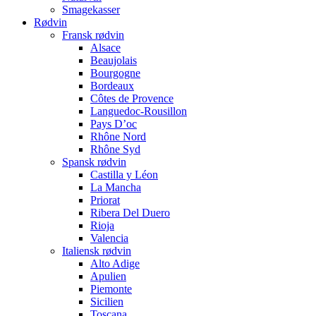
Smagekasser
Rødvin
Fransk rødvin
Alsace
Beaujolais
Bourgogne
Bordeaux
Côtes de Provence
Languedoc-Rousillon
Pays D’oc
Rhône Nord
Rhône Syd
Spansk rødvin
Castilla y Léon
La Mancha
Priorat
Ribera Del Duero
Rioja
Valencia
Italiensk rødvin
Alto Adige
Apulien
Piemonte
Sicilien
Toscana