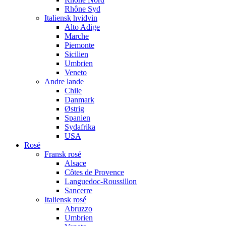
Rhône Syd
Italiensk hvidvin
Alto Adige
Marche
Piemonte
Sicilien
Umbrien
Veneto
Andre lande
Chile
Danmark
Østrig
Spanien
Sydafrika
USA
Rosé
Fransk rosé
Alsace
Côtes de Provence
Languedoc-Roussillon
Sancerre
Italiensk rosé
Abruzzo
Umbrien