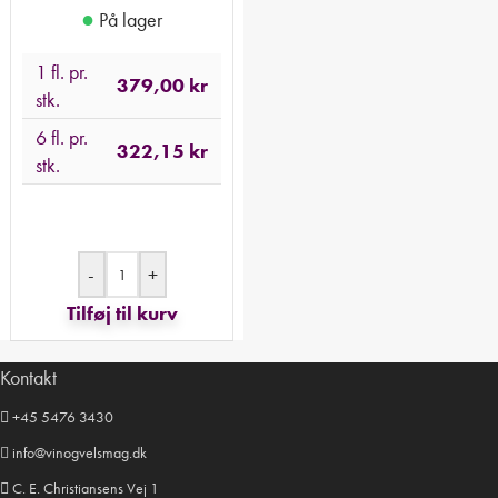
●
På lager
1 fl. pr.
379,00
kr
stk.
6 fl. pr.
322,15
kr
stk.
-
+
Tilføj til kurv
Kontakt
+45 5476 3430
info@vinogvelsmag.dk
C. E. Christiansens Vej 1