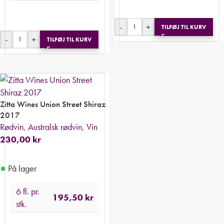
-
+
TILFØJ TIL KURV
-
+
TILFØJ TIL KURV
Zitta Wines Union Street Shiraz
2017
Rødvin
,
Australsk rødvin
,
Vin
230,00
kr
●
På lager
6 fl. pr.
195,50
kr
stk.