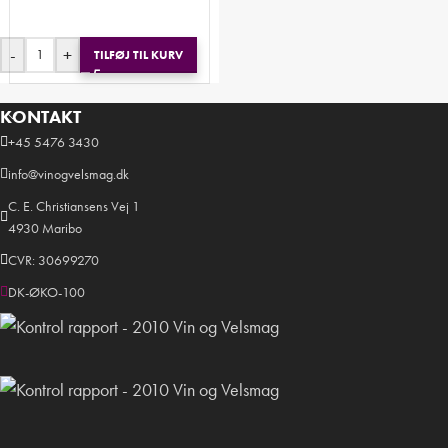
-
+
TILFØJ TIL KURV
KONTAKT
+45 5476 3430
info@vinogvelsmag.dk
C. E. Christiansens Vej 1
4930 Maribo
CVR: 30699270
DK-ØKO-100