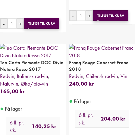
-
+
TILFØJ TIL KURV
-
+
TILFØJ TIL KURV
Teo Costa Piemonte DOC Divin
Franq Rouge Cabernet Franc
Natura Rosso 2017
2018
Rødvin
,
Italiensk rødvin
,
Rødvin
,
Chilensk rødvin
,
Vin
Naturvin
,
Øko/bio-vin
240,00
kr
165,00
kr
●
På lager
●
På lager
6 fl. pr.
204,00
kr
6 fl. pr.
stk.
140,25
kr
stk.