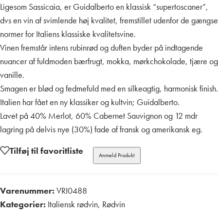
Ligesom Sassicaia, er Guidalberto en klassisk “supertoscaner”,
dvs en vin af svimlende høj kvalitet, fremstillet udenfor de gængse
normer for Italiens klassiske kvalitetsvine.
Vinen fremstår intens rubinrød og duften byder på indtagende
nuancer af fuldmoden bærfrugt, mokka, mørkchokolade, tjære og
vanille.
Smagen er blød og fedmefuld med en silkeagtig, harmonisk finish.
Italien har fået en ny klassiker og kultvin; Guidalberto.
Lavet på 40% Merlot, 60% Cabernet Sauvignon og 12 mdr
lagring på delvis nye (30%) fade af fransk og amerikansk eg.
Tilføj til favoritliste
Anmeld Produkt
Varenummer:
VRI0488
Kategorier:
Italiensk rødvin
,
Rødvin
Print