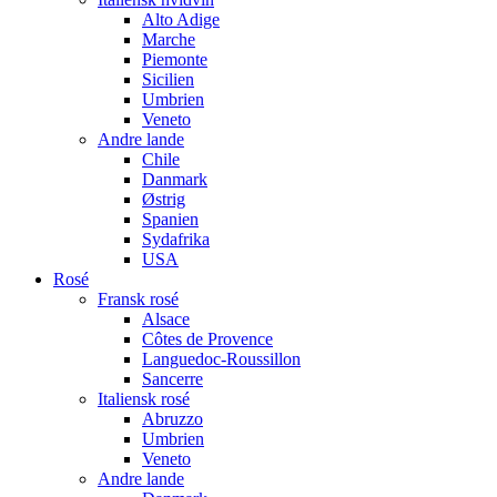
Alto Adige
Marche
Piemonte
Sicilien
Umbrien
Veneto
Andre lande
Chile
Danmark
Østrig
Spanien
Sydafrika
USA
Rosé
Fransk rosé
Alsace
Côtes de Provence
Languedoc-Roussillon
Sancerre
Italiensk rosé
Abruzzo
Umbrien
Veneto
Andre lande