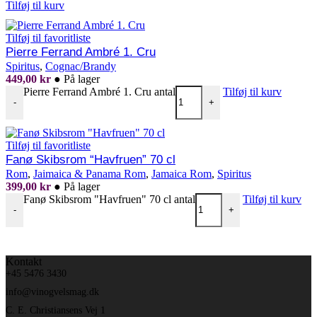
Tilføj til kurv
Tilføj til favoritliste
Pierre Ferrand Ambré 1. Cru
Spiritus
,
Cognac/Brandy
449,00
kr
●
På lager
Pierre Ferrand Ambré 1. Cru antal
Tilføj til kurv
-
+
Tilføj til favoritliste
Fanø Skibsrom “Havfruen” 70 cl
Rom
,
Jaimaica & Panama Rom
,
Jamaica Rom
,
Spiritus
399,00
kr
●
På lager
Fanø Skibsrom "Havfruen" 70 cl antal
Tilføj til kurv
-
+
Kontakt
+45 5476 3430
info@vinogvelsmag.dk
C. E. Christiansens Vej 1