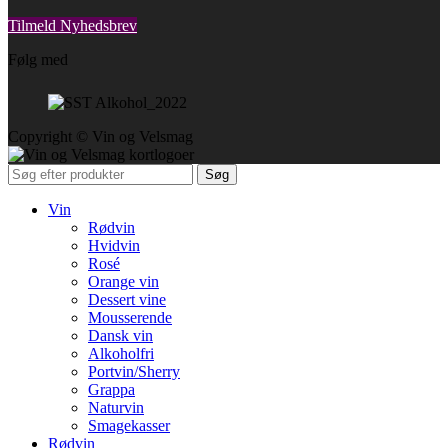
Tilmeld Nyhedsbrev
Følg med
Copyright © Vin og Velsmag
Søg
Vin
Rødvin
Hvidvin
Rosé
Orange vin
Dessert vine
Mousserende
Dansk vin
Alkoholfri
Portvin/Sherry
Grappa
Naturvin
Smagekasser
Rødvin