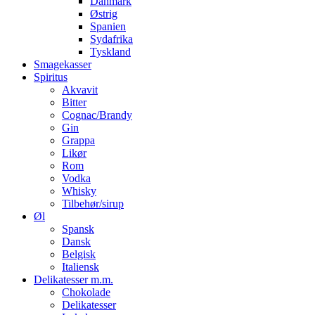
Danmark
Østrig
Spanien
Sydafrika
Tyskland
Smagekasser
Spiritus
Akvavit
Bitter
Cognac/Brandy
Gin
Grappa
Likør
Rom
Vodka
Whisky
Tilbehør/sirup
Øl
Spansk
Dansk
Belgisk
Italiensk
Delikatesser m.m.
Chokolade
Delikatesser