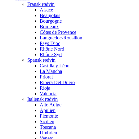
Fransk rødvin
Alsace
Beaujolais
Bourgogne
Bordeaux
Côtes de Provence
Languedoc-Rousillon
Pays D’oc
Rhône Nord
Rhône Syd
Spansk rødvin
Castilla y Léon
La Mancha
Priorat
Ribera Del Duero
Rioja
Valencia
Italiensk rødvin
Alto Adige
Apulien
Piemonte
Sicilien
Toscana
Umbrien
Veneto