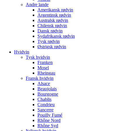
Andre lande
Amerikansk rødvin
Argentinsk rødvin
Australsk rødvin
Chilensk rødvin
Dansk rødvin
Sydafrikansk rødvin
Tysk rødvin
Østrigsk rødvin
Hvidvin
Tysk hvidvin
Franken
Mosel
Rheingau
Fransk hvidvin
Alsace
Beaujolais
Bourgogne
Chablis
Condrieu
Sancerre
Pouilly Fumé
Rhône Nord
Rhône Syd
Italiensk hvidvin