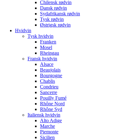
Chilensk rødvin
Dansk rødvin
Sydafrikansk rødvin
Tysk rødvin
Østrigsk rødvin
Hvidvin
Tysk hvidvin
Franken
Mosel
Rheingau
Fransk hvidvin
Alsace
Beaujolais
Bourgogne
Chablis
Condrieu
Sancerre
Pouilly Fumé
Rhône Nord
Rhône Syd
Italiensk hvidvin
Alto Adige
Marche
Piemonte
Sicilien