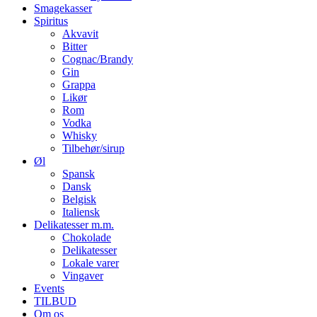
Smagekasser
Spiritus
Akvavit
Bitter
Cognac/Brandy
Gin
Grappa
Likør
Rom
Vodka
Whisky
Tilbehør/sirup
Øl
Spansk
Dansk
Belgisk
Italiensk
Delikatesser m.m.
Chokolade
Delikatesser
Lokale varer
Vingaver
Events
TILBUD
Om os