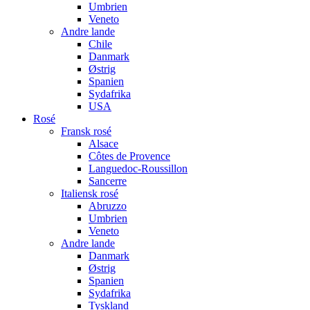
Umbrien
Veneto
Andre lande
Chile
Danmark
Østrig
Spanien
Sydafrika
USA
Rosé
Fransk rosé
Alsace
Côtes de Provence
Languedoc-Roussillon
Sancerre
Italiensk rosé
Abruzzo
Umbrien
Veneto
Andre lande
Danmark
Østrig
Spanien
Sydafrika
Tyskland