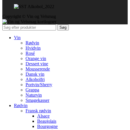
Copyright © Vin og Velsmag
Søg
Vin
Rødvin
Hvidvin
Rosé
Orange vin
Dessert vine
Mousserende
Dansk vin
Alkoholfri
Portvin/Sherry
Grappa
Naturvin
Smagekasser
Rødvin
Fransk rødvin
Alsace
Beaujolais
Bourgogne