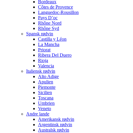
Bordeaux
Côtes de Provence
Languedoc-Rousillon
Pays D’oc
Rhône Nord
Rhône Syd
Spansk rødvin
Castilla y Léon
La Mancha
Priorat
Ribera Del Duero
Rioja
Valencia
Italiensk rødvin
Alto Adige
Apulien
Piemonte
Sicilien
Toscana
Umbrien
Veneto
Andre lande
Amerikansk rødvin
Argentinsk rødvin
Australsk rødvin