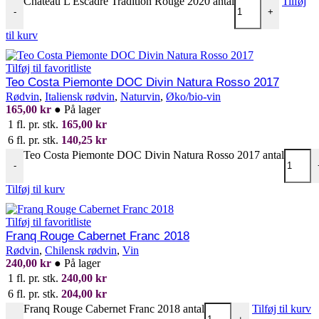
Chateau L'Escadre Tradition Rouge 2020 antal
Tilføj
-
+
til kurv
Tilføj til favoritliste
Teo Costa Piemonte DOC Divin Natura Rosso 2017
Rødvin
,
Italiensk rødvin
,
Naturvin
,
Øko/bio-vin
165,00
kr
●
På lager
1 fl. pr. stk.
165,00
kr
6 fl. pr. stk.
140,25
kr
Teo Costa Piemonte DOC Divin Natura Rosso 2017 antal
-
Tilføj til kurv
Tilføj til favoritliste
Franq Rouge Cabernet Franc 2018
Rødvin
,
Chilensk rødvin
,
Vin
240,00
kr
●
På lager
1 fl. pr. stk.
240,00
kr
6 fl. pr. stk.
204,00
kr
Franq Rouge Cabernet Franc 2018 antal
Tilføj til kurv