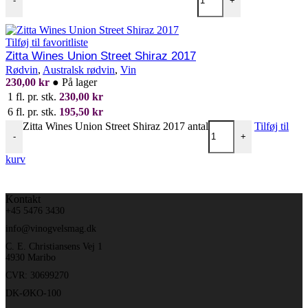
-
+
Tilføj til favoritliste
Zitta Wines Union Street Shiraz 2017
Rødvin
,
Australsk rødvin
,
Vin
230,00
kr
●
På lager
1 fl. pr. stk.
230,00
kr
6 fl. pr. stk.
195,50
kr
Zitta Wines Union Street Shiraz 2017 antal
Tilføj til
-
+
kurv
Kontakt
+45 5476 3430
info@vinogvelsmag.dk
C. E. Christiansens Vej 1
4930 Maribo
CVR: 30699270
DK-ØKO-100