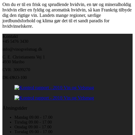
Om du er til en frisk og sprudlende hvidvin, en tør og mineralholdig
hvidvin eller en fyldig og aromatisk hvidvin, så kan Frankrig tilbyde
dig den rigtige vin. Landets mange regioner, særlige
jordbundsforhold og klima gør det til et sandt paradis for
hvidvinselskere.
Kontakt
+45 5476 3430
info@vinogvelsmag.dk
C. E. Christiansens Vej 1
4930 Maribo
CVR: 30699270
DK-ØKO-100
Åbningstider
Mandag 09.00 - 17.00
Tirsdag 09.00 - 17.00
Onsdag 09.00 - 17.00
Torsdag 09.00 - 17.00