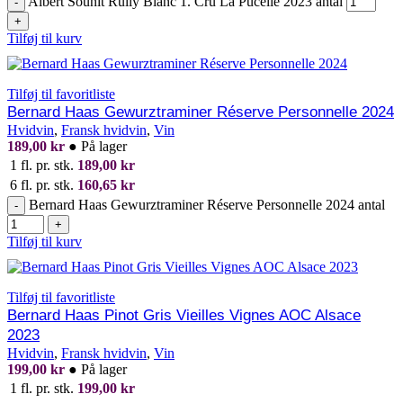
Albert Sounit Rully Blanc 1. Cru La Pucelle 2023 antal
-
+
Tilføj til kurv
Tilføj til favoritliste
Bernard Haas Gewurztraminer Réserve Personnelle 2024
Hvidvin
,
Fransk hvidvin
,
Vin
189,00
kr
●
På lager
1 fl. pr. stk.
189,00
kr
6 fl. pr. stk.
160,65
kr
Bernard Haas Gewurztraminer Réserve Personnelle 2024 antal
-
+
Tilføj til kurv
Tilføj til favoritliste
Bernard Haas Pinot Gris Vieilles Vignes AOC Alsace
2023
Hvidvin
,
Fransk hvidvin
,
Vin
199,00
kr
●
På lager
1 fl. pr. stk.
199,00
kr