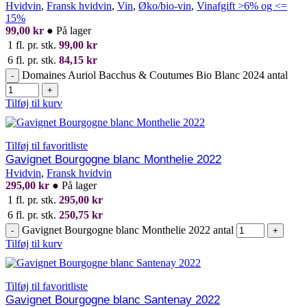
Hvidvin
,
Fransk hvidvin
,
Vin
,
Øko/bio-vin
,
Vinafgift >6% og <=
15%
99,00
kr
●
På lager
1 fl. pr. stk.
99,00
kr
6 fl. pr. stk.
84,15
kr
Domaines Auriol Bacchus & Coutumes Bio Blanc 2024 antal
-
+
Tilføj til kurv
Tilføj til favoritliste
Gavignet Bourgogne blanc Monthelie 2022
Hvidvin
,
Fransk hvidvin
295,00
kr
●
På lager
1 fl. pr. stk.
295,00
kr
6 fl. pr. stk.
250,75
kr
Gavignet Bourgogne blanc Monthelie 2022 antal
-
+
Tilføj til kurv
Tilføj til favoritliste
Gavignet Bourgogne blanc Santenay 2022