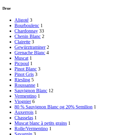
Drue
Aligoté
3
Bourboulenc
1
Chardonnay
33
Chenin Blanc
2
Clairette
3
Gewürztraminer
2
Grenache Blanc
4
Muscat
1
Picpoul
1
Pinot Blanc
3
Pinot Gris
3
Riesling
5
Roussanne
1
Sauvignon Blanc
12
Vermentino
1
Viognier
6
80 % Sauvignon Blanc og 20% Semilion
1
Auxerrois
1
Chasselas
1
Muscat blanc à petits grains
1
Rolle/Vermentino
1
Savagnin
3