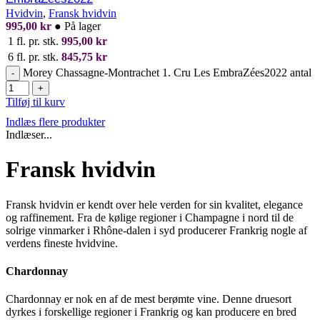
Hvidvin
,
Fransk hvidvin
995,00
kr
●
På lager
1 fl. pr. stk.
995,00
kr
6 fl. pr. stk.
845,75
kr
Morey Chassagne-Montrachet 1. Cru Les EmbraZées2022 antal
-
+
Tilføj til kurv
Indlæs flere produkter
Indlæser...
Fransk hvidvin
Fransk hvidvin er kendt over hele verden for sin kvalitet, elegance
og raffinement. Fra de kølige regioner i Champagne i nord til de
solrige vinmarker i Rhône-dalen i syd producerer Frankrig nogle af
verdens fineste hvidvine.
Chardonnay
Chardonnay er nok en af de mest berømte vine. Denne druesort
dyrkes i forskellige regioner i Frankrig og kan producere en bred