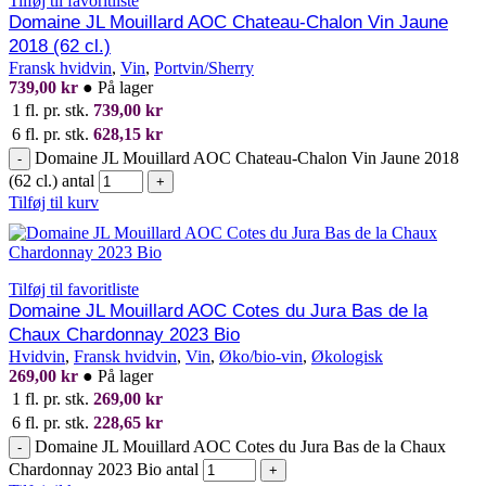
Tilføj til favoritliste
Domaine JL Mouillard AOC Chateau-Chalon Vin Jaune
2018 (62 cl.)
Fransk hvidvin
,
Vin
,
Portvin/Sherry
739,00
kr
●
På lager
1 fl. pr. stk.
739,00
kr
6 fl. pr. stk.
628,15
kr
Domaine JL Mouillard AOC Chateau-Chalon Vin Jaune 2018
-
(62 cl.) antal
+
Tilføj til kurv
Tilføj til favoritliste
Domaine JL Mouillard AOC Cotes du Jura Bas de la
Chaux Chardonnay 2023 Bio
Hvidvin
,
Fransk hvidvin
,
Vin
,
Øko/bio-vin
,
Økologisk
269,00
kr
●
På lager
1 fl. pr. stk.
269,00
kr
6 fl. pr. stk.
228,65
kr
Domaine JL Mouillard AOC Cotes du Jura Bas de la Chaux
-
Chardonnay 2023 Bio antal
+