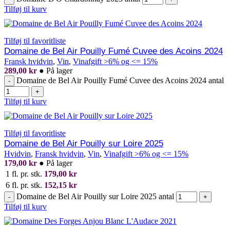
Tilføj til kurv
Tilføj til favoritliste
Domaine de Bel Air Pouilly Fumé Cuvee des Acoins 2024
Fransk hvidvin
,
Vin
,
Vinafgift >6% og <= 15%
289,00
kr
●
På lager
Domaine de Bel Air Pouilly Fumé Cuvee des Acoins 2024 antal
-
+
Tilføj til kurv
Tilføj til favoritliste
Domaine de Bel Air Pouilly sur Loire 2025
Hvidvin
,
Fransk hvidvin
,
Vin
,
Vinafgift >6% og <= 15%
179,00
kr
●
På lager
1 fl. pr. stk.
179,00
kr
6 fl. pr. stk.
152,15
kr
Domaine de Bel Air Pouilly sur Loire 2025 antal
-
+
Tilføj til kurv