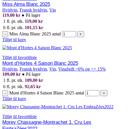
Miss Alma Blanc 2025
Hvidvin
,
Fransk hvidvin
,
Vin
119,00
kr
●
På lager
1 fl. pr. stk.
119,00
kr
6 fl. pr. stk.
101,15
kr
Miss Alma Blanc 2025 antal
-
+
Tilføj til kurv
Tilføj til favoritliste
Mont d’Hortes 4 Saison Blanc 2025
Hvidvin
,
Fransk hvidvin
,
Vin
,
Vinafgift >6% og <= 15%
109,00
kr
●
På lager
1 fl. pr. stk.
109,00
kr
6 fl. pr. stk.
92,65
kr
Mont d'Hortes 4 Saison Blanc 2025 antal
-
+
Tilføj til kurv
Tilføj til favoritliste
Morey Chassagne-Montrachet 1. Cru Les
EmbraZées2022