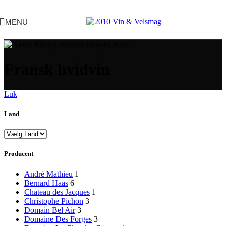
MENU
Fransk hvidvin
Luk
Land
Producent
André Mathieu
1
Bernard Haas
6
Chateau des Jacques
1
Christophe Pichon
3
Domain Bel Air
3
Domaine Des Forges
3