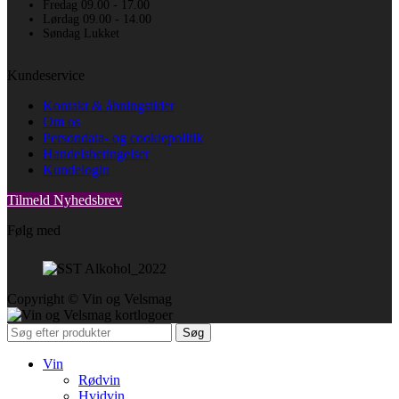
Fredag 09.00 - 17.00
Lørdag 09.00 - 14.00
Søndag Lukket
Kundeservice
Kontakt & åbningstider
Om os
Persondata- og cookiepolitik
Handelsbetingelser
Kundelogin
Tilmeld Nyhedsbrev
Følg med
Copyright © Vin og Velsmag
Søg
Vin
Rødvin
Hvidvin