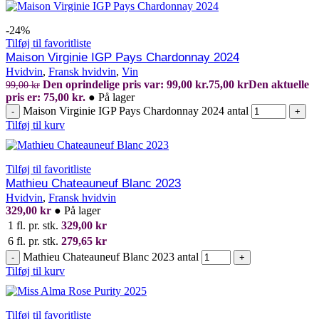
-24%
Tilføj til favoritliste
Maison Virginie IGP Pays Chardonnay 2024
Hvidvin
,
Fransk hvidvin
,
Vin
Den oprindelige pris var: 99,00 kr.
75,00
kr
Den aktuelle
99,00
kr
pris er: 75,00 kr.
●
På lager
Maison Virginie IGP Pays Chardonnay 2024 antal
-
+
Tilføj til kurv
Tilføj til favoritliste
Mathieu Chateauneuf Blanc 2023
Hvidvin
,
Fransk hvidvin
329,00
kr
●
På lager
1 fl. pr. stk.
329,00
kr
6 fl. pr. stk.
279,65
kr
Mathieu Chateauneuf Blanc 2023 antal
-
+
Tilføj til kurv
Tilføj til favoritliste