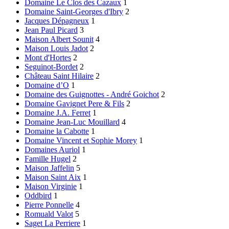
Domaine Le Clos des Cazaux
1
Domaine Saint-Georges d'Ibry
2
Jacques Dépagneux
1
Jean Paul Picard
3
Maison Albert Sounit
4
Maison Louis Jadot
2
Mont d'Hortes
2
Seguinot-Bordet
2
Château Saint Hilaire
2
Domaine d’O
1
Domaine des Guignottes - André Goichot
2
Domaine Gavignet Pere & Fils
2
Domaine J.A. Ferret
1
Domaine Jean-Luc Mouillard
4
Domaine la Cabotte
1
Domaine Vincent et Sophie Morey
1
Domaines Auriol
1
Famille Hugel
2
Maison Jaffelin
5
Maison Saint Aix
1
Maison Virginie
1
Oddbird
1
Pierre Ponnelle
4
Romuald Valot
5
Saget La Perriere
1