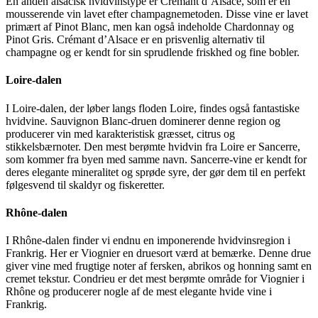
En anden alsacisk hvidvinstype er Crémant d’Alsace, som er en
mousserende vin lavet efter champagnemetoden. Disse vine er lavet
primært af Pinot Blanc, men kan også indeholde Chardonnay og
Pinot Gris. Crémant d’Alsace er en prisvenlig alternativ til
champagne og er kendt for sin sprudlende friskhed og fine bobler.
Loire-dalen
I Loire-dalen, der løber langs floden Loire, findes også fantastiske
hvidvine. Sauvignon Blanc-druen dominerer denne region og
producerer vin med karakteristisk græsset, citrus og
stikkelsbærnoter. Den mest berømte hvidvin fra Loire er Sancerre,
som kommer fra byen med samme navn. Sancerre-vine er kendt for
deres elegante mineralitet og sprøde syre, der gør dem til en perfekt
følgesvend til skaldyr og fiskeretter.
Rhône-dalen
I Rhône-dalen finder vi endnu en imponerende hvidvinsregion i
Frankrig. Her er Viognier en druesort værd at bemærke. Denne drue
giver vine med frugtige noter af fersken, abrikos og honning samt en
cremet tekstur. Condrieu er det mest berømte område for Viognier i
Rhône og producerer nogle af de mest elegante hvide vine i
Frankrig.