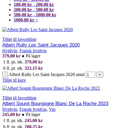
100,00
kr
-
200,00
kr
200,00
kr
-
500,00
kr
500,00
kr
-
1000,00
kr
1000,00
kr
+
Tilføj til favoritliste
Albert Rully Les Saint Jacques 2020
Hvidvin
,
Fransk hvidvin
379,00
kr
●
På lager
1 fl. pr. stk.
379,00
kr
6 fl. pr. stk.
322,15
kr
Albert Rully Les Saint Jacques 2020 antal
-
+
Tilføj til kurv
Tilføj til favoritliste
Albert Sounit Bourgogne Blanc De La Roche 2023
Hvidvin
,
Fransk hvidvin
,
Vin
245,00
kr
●
På lager
1 fl. pr. stk.
245,00
kr
6 fl. pr. stk.
208,25
kr