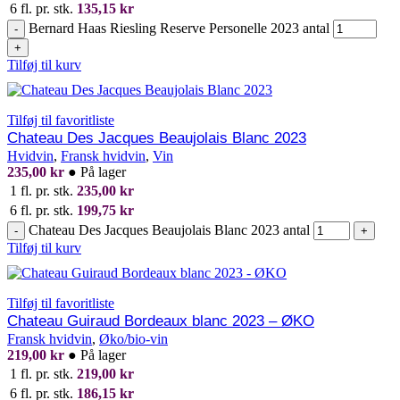
6 fl. pr. stk.
135,15
kr
Bernard Haas Riesling Reserve Personelle 2023 antal
-
+
Tilføj til kurv
Tilføj til favoritliste
Chateau Des Jacques Beaujolais Blanc 2023
Hvidvin
,
Fransk hvidvin
,
Vin
235,00
kr
●
På lager
1 fl. pr. stk.
235,00
kr
6 fl. pr. stk.
199,75
kr
Chateau Des Jacques Beaujolais Blanc 2023 antal
-
+
Tilføj til kurv
Tilføj til favoritliste
Chateau Guiraud Bordeaux blanc 2023 – ØKO
Fransk hvidvin
,
Øko/bio-vin
219,00
kr
●
På lager
1 fl. pr. stk.
219,00
kr
6 fl. pr. stk.
186,15
kr