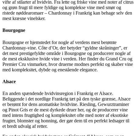
vifte af stilarter af hvidvin. Fra lette og friske vine med noter af citrus
og grøn frugt til mere fyldige og komplekse vine med smør og
ristede nøddearomaer – Chardonnay i Frankrig kan behage selv den
mest kræsne vinelsker.
Bourgogne
Bourgogne er hjemstedet for nogle af verdens mest berømte
Chardonnay-vine. Côte d’Or, der betyder “gyldne skråninger”, er
det mest prestigefyldte område i Bourgogne og producerer nogle af
de mest eksklusive hvide vine i verden. Her finder du Grand Cru og
Premier Cru vinmarker, hvor druerne modnes perfekt og skaber vine
med kompleksitet, dybde og enestående elegance.
Alsace
En anden spændende hvidvinsregion i Frankrig er Alsace.
Beliggende i det nordlige Frankrig tæt på den tyske grænse, Alsace
er berømt for dens aromatiske hvidvine. Riesling, Gewurztraminer
og Pinot Gris er de mest dyrkede druer her, og de producerer vine
med intens frugtighed og kompleksitet ofte med noter af eksotiske
frugter, blomster og honning, der gør dem til en perfekt ledsager til
et bredt udvalg af retter.