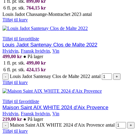
1 fl. pr. stk.
899,00
kr
6 fl. pr. stk.
764,15
kr
Louis Jadot Chassange-Montrachet 2023 antal
Tilføj til kurv
Tilføj til favoritliste
Louis Jadot Santenay Clos de Malte 2022
Hvidvin
,
Fransk hvidvin
,
Vin
499,00
kr
●
På lager
1 fl. pr. stk.
499,00
kr
6 fl. pr. stk.
424,15
kr
Louis Jadot Santenay Clos de Malte 2022 antal
-
+
Tilføj til kurv
Tilføj til favoritliste
Maison Saint AIX WHITE 2024 d’Aix Provence
Hvidvin
,
Fransk hvidvin
,
Vin
219,00
kr
●
På lager
Maison Saint AIX WHITE 2024 d'Aix Provence antal
-
+
Tilføj til kurv