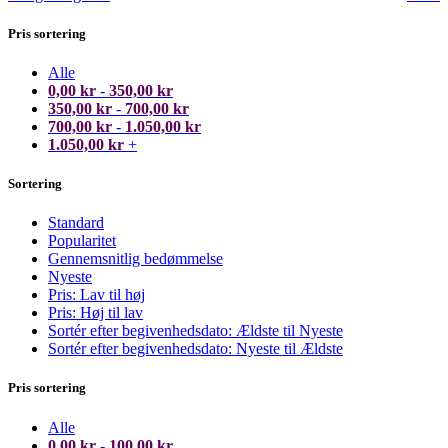
Pris sortering
Alle
0,00
kr
-
350,00
kr
350,00
kr
-
700,00
kr
700,00
kr
-
1.050,00
kr
1.050,00
kr
+
Sortering
Standard
Popularitet
Gennemsnitlig bedømmelse
Nyeste
Pris: Lav til høj
Pris: Høj til lav
Sortér efter begivenhedsdato: Ældste til Nyeste
Sortér efter begivenhedsdato: Nyeste til Ældste
Pris sortering
Alle
0,00
kr
-
100,00
kr