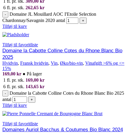
1 fl. pr. stk.
309,00
kr
6 fl. pr. stk.
262,65
kr
Domaine JL Mouillard AOC I'Etoile Selection
-
Chardonnay/Savagnin 2020 antal
+
Tilføj til kurv
Tilføj til favoritliste
Domaine la Cabotte Colline Cotes du Rhone Blanc Bio
2025
Hvidvin
,
Fransk hvidvin
,
Vin
,
Øko/bio-vin
,
Vinafgift >6% og <=
15%
169,00
kr
●
På lager
1 fl. pr. stk.
169,00
kr
6 fl. pr. stk.
143,65
kr
Domaine la Cabotte Colline Cotes du Rhone Blanc Bio 2025
-
antal
+
Tilføj til kurv
Tilføj til favoritliste
Domaines Auriol Bacchus & Coutumes Bio Blanc 2024