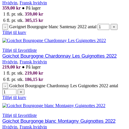
Hvidvin
,
Fransk hvidvin
359,00
kr
●
På lager
1 fl. pr. stk.
359,00
kr
6 fl. pr. stk.
305,15
kr
Gavignet Bourgogne blanc Santenay 2022 antal
-
+
Tilføj til kurv
Tilføj til favoritliste
Goichot Bourgogne Chardonnay Les Guignottes 2022
Hvidvin
,
Fransk hvidvin
219,00
kr
●
På lager
1 fl. pr. stk.
219,00
kr
6 fl. pr. stk.
186,15
kr
Goichot Bourgogne Chardonnay Les Guignottes 2022 antal
-
+
Tilføj til kurv
Tilføj til favoritliste
Goichot Bourgonge blanc Montagny Guignottes 2022
Hvidvin
,
Fransk hvidvin