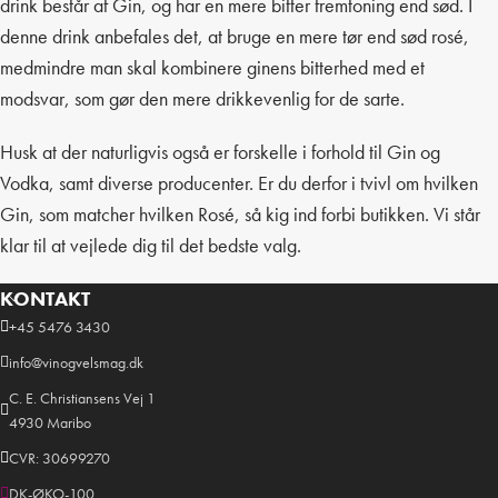
drink består af Gin, og har en mere bitter fremtoning end sød. I
denne drink anbefales det, at bruge en mere tør end sød rosé,
medmindre man skal kombinere ginens bitterhed med et
modsvar, som gør den mere drikkevenlig for de sarte.
Husk at der naturligvis også er forskelle i forhold til Gin og
Vodka, samt diverse producenter. Er du derfor i tvivl om hvilken
Gin, som matcher hvilken Rosé, så kig ind forbi butikken. Vi står
klar til at vejlede dig til det bedste valg.
KONTAKT
+45 5476 3430
info@vinogvelsmag.dk
C. E. Christiansens Vej 1
4930 Maribo
CVR: 30699270
DK-ØKO-100