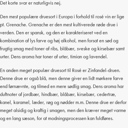
Det korte svar er naturligvis nej.
Den mest populære druesort i Europa i forhold til rosé vin er lige
pt. Grenache. Grenache er den mest kultiverede røde drue i
verden. Den er spansk, og den er karakteriseret ved en
kombination af lys farve og høj alkohol, men forsat en sød og
frugtig smag med toner af ribs, blåbær, sveske og kirsebær samt
urter. Dens aroma har toner af urter, timian og lavendel.
En anden meget populær druesort til Rosé er Zinfandel-druen.
Denne drue er også blå, men denne giver en lidt mørkere farve
end førnævnte, og tilmed en mere sødlig smag. Dens aroma har
duftnoter af jordbær, hindbær, blåbær, kirsebær, cedertræ,
kanel, karamel, læder, røg og nødder m.m. Denne drue er derfor
meget alsidig og kraftig i smagen, men den kræver meget varme
og en lang sæson, for at modningsprocessen kan fuldføres.