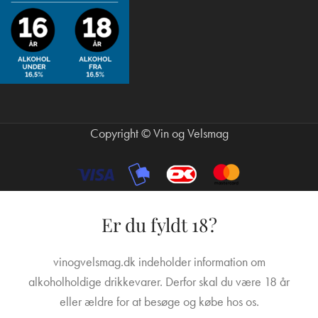
Copyright © Vin og Velsmag
Er du fyldt 18?
vinogvelsmag.dk indeholder information om
alkoholholdige drikkevarer. Derfor skal du være 18 år
eller ældre for at besøge og købe hos os.