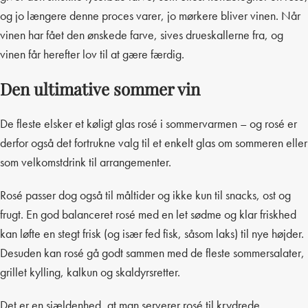
og jo længere denne proces varer, jo mørkere bliver vinen. Når
vinen har fået den ønskede farve, sives drueskallerne fra, og
vinen får herefter lov til at gære færdig.
Den ultimative sommer vin
De fleste elsker et køligt glas rosé i sommervarmen – og rosé er
derfor også det fortrukne valg til et enkelt glas om sommeren eller
som velkomstdrink til arrangementer.
Rosé passer dog også til måltider og ikke kun til snacks, ost og
frugt. En god balanceret rosé med en let sødme og klar friskhed
kan løfte en stegt frisk (og især fed fisk, såsom laks) til nye højder.
Desuden kan rosé gå godt sammen med de fleste sommersalater,
grillet kylling, kalkun og skaldyrsretter.
Det er en sjældenhed, at man serverer rosé til krydrede