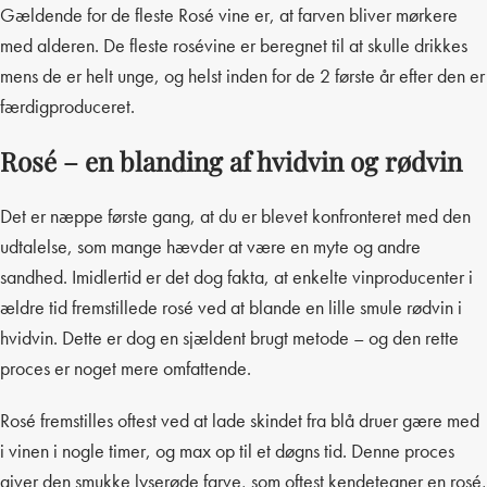
Gældende for de fleste Rosé vine er, at farven bliver mørkere
med alderen. De fleste rosévine er beregnet til at skulle drikkes
mens de er helt unge, og helst inden for de 2 første år efter den er
færdigproduceret.
Rosé – en blanding af hvidvin og rødvin
Det er næppe første gang, at du er blevet konfronteret med den
udtalelse, som mange hævder at være en myte og andre
sandhed. Imidlertid er det dog fakta, at enkelte vinproducenter i
ældre tid fremstillede rosé ved at blande en lille smule rødvin i
hvidvin. Dette er dog en sjældent brugt metode – og den rette
proces er noget mere omfattende.
Rosé fremstilles oftest ved at lade skindet fra blå druer gære med
i vinen i nogle timer, og max op til et døgns tid. Denne proces
giver den smukke lyserøde farve, som oftest kendetegner en rosé,