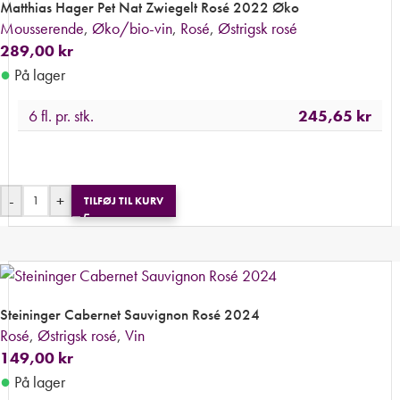
Matthias Hager Pet Nat Zwiegelt Rosé 2022 Øko
Mousserende
,
Øko/bio-vin
,
Rosé
,
Østrigsk rosé
289,00
kr
●
På lager
6 fl. pr. stk.
245,65
kr
-
+
TILFØJ TIL KURV
Steininger Cabernet Sauvignon Rosé 2024
Rosé
,
Østrigsk rosé
,
Vin
149,00
kr
●
På lager