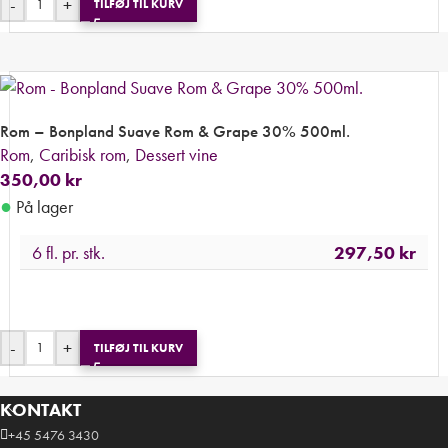
-
+
TILFØJ TIL KURV
Rom – Bonpland Suave Rom & Grape 30% 500ml.
Rom
,
Caribisk rom
,
Dessert vine
350,00
kr
●
På lager
6 fl. pr. stk.
297,50
kr
-
+
TILFØJ TIL KURV
KONTAKT
+45 5476 3430