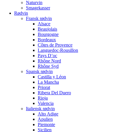
Naturvin
Smagekasser
Rødvin
Fransk rødvin
Alsace
Beaujolais
Bourgogne
Bordeaux
Côtes de Provence
Languedoc-Rousillon
Pays D’oc
Rhône Nord
Rhône Syd
Spansk rødvin
Castilla y Léon
La Mancha
Priorat
Ribera Del Duero
Rioja
Valencia
Italiensk rødvin
Alto Adige
Apulien
Piemonte
Sicilien