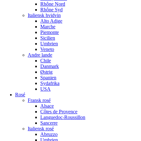
Rhône Nord
Rhône Syd
Italiensk hvidvin
Alto Adige
Marche
Piemonte
Sicilien
Umbrien
Veneto
Andre lande
Chile
Danmark
Østrig
Spanien
Sydafrika
USA
Rosé
Fransk rosé
Alsace
Côtes de Provence
Languedoc-Roussillon
Sancerre
Italiensk rosé
Abruzzo
Umbrien