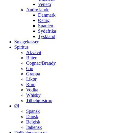
Veneto
Andre lande
Danmark
Østrig
Spanien
Sydafrika
Tyskland
Smagekasser
Spiritus
Akvavit
Bitter
Cognac/Brandy
Gin
Grappa
Likør
Rom
Vodka
Whisky
Tilbehør/sirup
Øl
Spansk
Dansk
Belgisk
Italiensk
Delikatesser m.m.