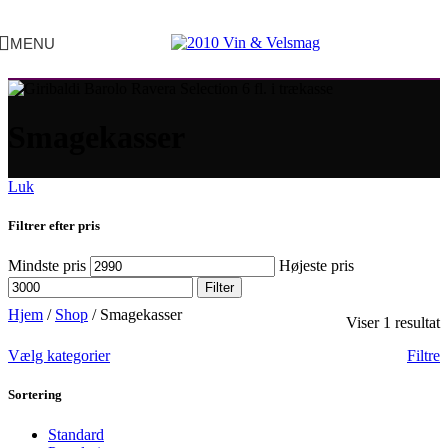
MENU
Smagekasser
Luk
Filtrer efter pris
Mindste pris
Højeste pris
Filter
Hjem
/
Shop
/
Smagekasser
Viser 1 resultat
Vælg kategorier
Filtre
Sortering
Standard