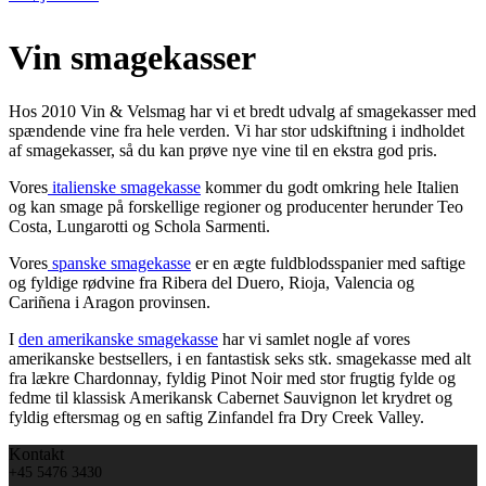
Vin smagekasser
Hos 2010 Vin & Velsmag har vi et bredt udvalg af smagekasser med
spændende vine fra hele verden. Vi har stor udskiftning i indholdet
af smagekasser, så du kan prøve nye vine til en ekstra god pris.
Vores
italienske smagekasse
kommer du godt omkring hele Italien
og kan smage på forskellige regioner og producenter herunder Teo
Costa, Lungarotti og Schola Sarmenti.
Vores
spanske smagekasse
er en ægte fuldblodsspanier med saftige
og fyldige rødvine fra Ribera del Duero, Rioja, Valencia og
Cariñena i Aragon provinsen.
I
den amerikanske smagekasse
har vi samlet nogle af vores
amerikanske bestsellers, i en fantastisk seks stk. smagekasse med alt
fra lækre Chardonnay, fyldig Pinot Noir med stor frugtig fylde og
fedme til klassisk Amerikansk Cabernet Sauvignon let krydret og
fyldig eftersmag og en saftig Zinfandel fra Dry Creek Valley.
Kontakt
+45 5476 3430