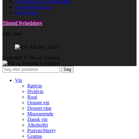
Persondata- og cookiepolitik
Handelsbetingelser
Kundelogin
Tilmeld Nyhedsbrev
Følg med
Copyright © Vin og Velsmag
Søg
Vin
Rødvin
Hvidvin
Rosé
Orange vin
Dessert vine
Mousserende
Dansk vin
Alkoholfri
Portvin/Sherry
Grappa