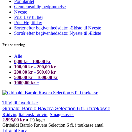
Popularitet
Gennemsnitlig bedømmelse
Nyeste
Pris: Lav til høj
Pris: Høj til lav
Sortér efter begivenhedsdato: Ældste til Nyeste
Sortér efter begivenhedsdato: Nyeste til Ældste
Pris sortering
Alle
0,00
kr
-
100,00
kr
100,00
kr
-
200,00
kr
200,00
kr
-
500,00
kr
500,00
kr
-
1000,00
kr
1000,00
kr
+
Tilføj til favoritliste
Giribaldi Barolo Ravera Selection 6 fl. i trækasse
Rødvin
,
Italiensk rødvin
,
Smagekasser
2.995,00
kr
●
På lager
Giribaldi Barolo Ravera Selection 6 fl. i trækasse antal
Tilføj til kurv