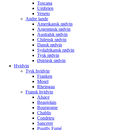
Toscana
Umbrien
Veneto
Andre lande
Amerikansk rødvin
Argentinsk rødvin
Australsk rødvin
Chilensk rødvin
Dansk rødvin
Sydafrikansk rødvin
Tysk rødvin
Østrigsk rødvin
Hvidvin
Tysk hvidvin
Franken
Mosel
Rheingau
Fransk hvidvin
Alsace
Beaujolais
Bourgogne
Chablis
Condrieu
Sancerre
Pouilly Fumé