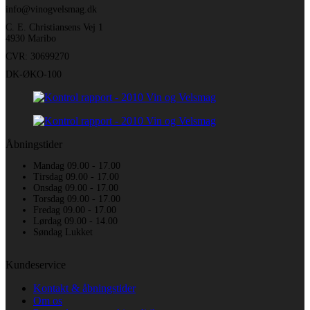
info@vinogvelsmag.dk
C. E. Christiansens Vej 1
4930 Maribo
CVR: 30699270
DK-ØKO-100
Åbningstider
Mandag 09.00 - 17.00
Tirsdag 09.00 - 17.00
Onsdag 09.00 - 17.00
Torsdag 09.00 - 17.00
Fredag 09.00 - 17.00
Lørdag 09.00 - 14.00
Søndag Lukket
Kundeservice
Kontakt & åbningstider
Om os