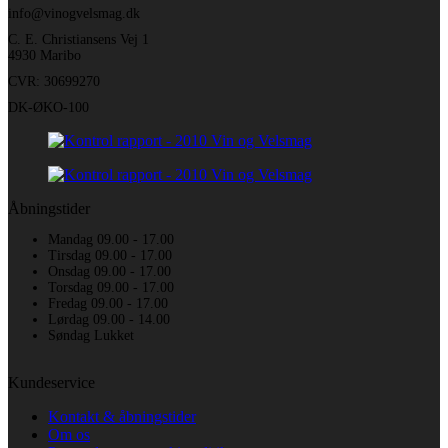
info@vinogvelsmag.dk
C. E. Christiansens Vej 1
4930 Maribo
CVR: 30699270
DK-ØKO-100
Åbningstider
Mandag 09.00 - 17.00
Tirsdag 09.00 - 17.00
Onsdag 09.00 - 17.00
Torsdag 09.00 - 17.00
Fredag 09.00 - 17.00
Lørdag 09.00 - 14.00
Søndag Lukket
Kundeservice
Kontakt & åbningstider
Om os