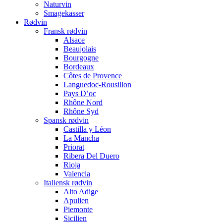
Naturvin
Smagekasser
Rødvin
Fransk rødvin
Alsace
Beaujolais
Bourgogne
Bordeaux
Côtes de Provence
Languedoc-Rousillon
Pays D’oc
Rhône Nord
Rhône Syd
Spansk rødvin
Castilla y Léon
La Mancha
Priorat
Ribera Del Duero
Rioja
Valencia
Italiensk rødvin
Alto Adige
Apulien
Piemonte
Sicilien