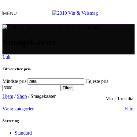
MENU
Smagekasser
Luk
Filtrer efter pris
Mindste pris
Højeste pris
Filter
Hjem
/
Shop
/
Smagekasser
Viser 1 resultat
Vælg kategorier
Filtre
Sortering
Standard