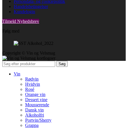
Persondata- og cookiepolitik
Handelsbetingelser
Kundelogin
Tilmeld Nyhedsbrev
Følg med
Copyright © Vin og Velsmag
Søg
Vin
Rødvin
Hvidvin
Rosé
Orange vin
Dessert vine
Mousserende
Dansk vin
Alkoholfri
Portvin/Sherry
Grappa