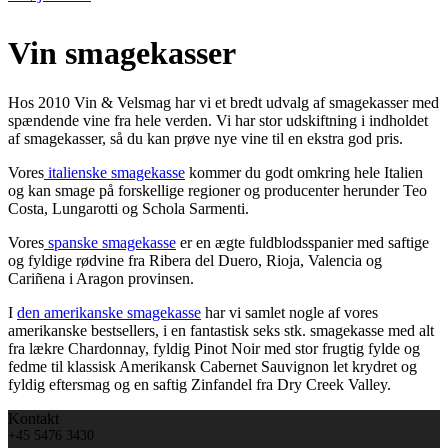
Vin smagekasser
Hos 2010 Vin & Velsmag har vi et bredt udvalg af smagekasser med
spændende vine fra hele verden. Vi har stor udskiftning i indholdet
af smagekasser, så du kan prøve nye vine til en ekstra god pris.
Vores
italienske smagekasse
kommer du godt omkring hele Italien
og kan smage på forskellige regioner og producenter herunder Teo
Costa, Lungarotti og Schola Sarmenti.
Vores
spanske smagekasse
er en ægte fuldblodsspanier med saftige
og fyldige rødvine fra Ribera del Duero, Rioja, Valencia og
Cariñena i Aragon provinsen.
I
den amerikanske smagekasse
har vi samlet nogle af vores
amerikanske bestsellers, i en fantastisk seks stk. smagekasse med alt
fra lækre Chardonnay, fyldig Pinot Noir med stor frugtig fylde og
fedme til klassisk Amerikansk Cabernet Sauvignon let krydret og
fyldig eftersmag og en saftig Zinfandel fra Dry Creek Valley.
Kontakt
+45 5476 3430