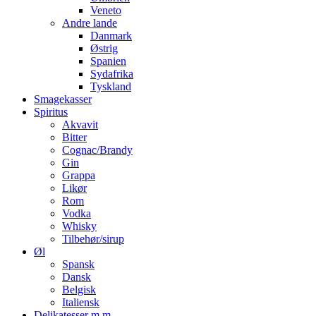
Veneto
Andre lande
Danmark
Østrig
Spanien
Sydafrika
Tyskland
Smagekasser
Spiritus
Akvavit
Bitter
Cognac/Brandy
Gin
Grappa
Likør
Rom
Vodka
Whisky
Tilbehør/sirup
Øl
Spansk
Dansk
Belgisk
Italiensk
Delikatesser m.m.