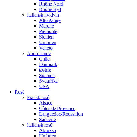
Rhône Nord
Rhône Syd
Italiensk hvidvin
Alto Adige
Marche
Piemonte
Sicilien
Umbrien
Veneto
Andre lande
Chile
Danmark
Østrig
Spanien
Sydafrika
USA
Rosé
Fransk rosé
Alsace
Côtes de Provence
Languedoc-Roussillon
Sancerre
Italiensk rosé
Abruzzo
Umbrien