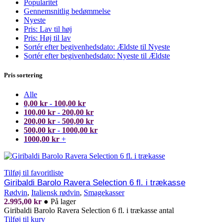
Popularitet
Gennemsnitlig bedømmelse
Nyeste
Pris: Lav til høj
Pris: Høj til lav
Sortér efter begivenhedsdato: Ældste til Nyeste
Sortér efter begivenhedsdato: Nyeste til Ældste
Pris sortering
Alle
0,00
kr
-
100,00
kr
100,00
kr
-
200,00
kr
200,00
kr
-
500,00
kr
500,00
kr
-
1000,00
kr
1000,00
kr
+
Tilføj til favoritliste
Giribaldi Barolo Ravera Selection 6 fl. i trækasse
Rødvin
,
Italiensk rødvin
,
Smagekasser
2.995,00
kr
●
På lager
Giribaldi Barolo Ravera Selection 6 fl. i trækasse antal
Tilføj til kurv