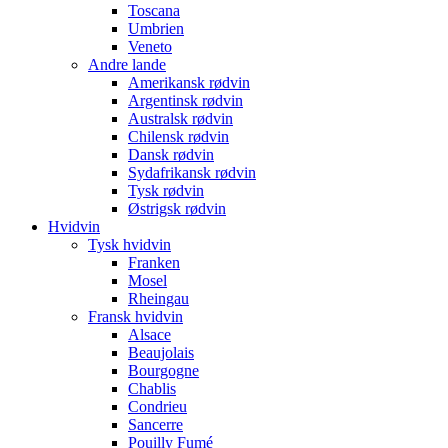
Toscana
Umbrien
Veneto
Andre lande
Amerikansk rødvin
Argentinsk rødvin
Australsk rødvin
Chilensk rødvin
Dansk rødvin
Sydafrikansk rødvin
Tysk rødvin
Østrigsk rødvin
Hvidvin
Tysk hvidvin
Franken
Mosel
Rheingau
Fransk hvidvin
Alsace
Beaujolais
Bourgogne
Chablis
Condrieu
Sancerre
Pouilly Fumé