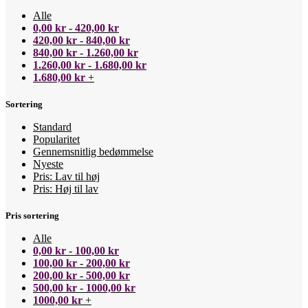
Alle
0,00
kr
-
420,00
kr
420,00
kr
-
840,00
kr
840,00
kr
-
1.260,00
kr
1.260,00
kr
-
1.680,00
kr
1.680,00
kr
+
Sortering
Standard
Popularitet
Gennemsnitlig bedømmelse
Nyeste
Pris: Lav til høj
Pris: Høj til lav
Pris sortering
Alle
0,00
kr
-
100,00
kr
100,00
kr
-
200,00
kr
200,00
kr
-
500,00
kr
500,00
kr
-
1000,00
kr
1000,00
kr
+