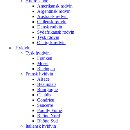
Andre lande
Amerikansk rødvin
Argentinsk rødvin
Australsk rødvin
Chilensk rødvin
Dansk rødvin
Sydafrikansk rødvin
Tysk rødvin
Østrigsk rødvin
Hvidvin
Tysk hvidvin
Franken
Mosel
Rheingau
Fransk hvidvin
Alsace
Beaujolais
Bourgogne
Chablis
Condrieu
Sancerre
Pouilly Fumé
Rhône Nord
Rhône Syd
Italiensk hvidvin