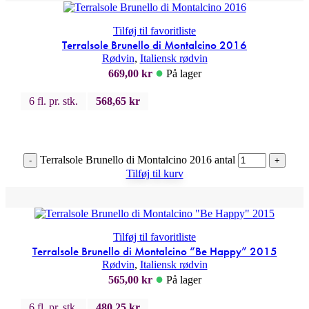
Tilføj til favoritliste
Terralsole Brunello di Montalcino 2016
Rødvin
,
Italiensk rødvin
●
669,00
kr
På lager
6 fl. pr. stk.
568,65
kr
Terralsole Brunello di Montalcino 2016 antal
-
+
Tilføj til kurv
Tilføj til favoritliste
Terralsole Brunello di Montalcino “Be Happy” 2015
Rødvin
,
Italiensk rødvin
●
565,00
kr
På lager
6 fl. pr. stk.
480,25
kr