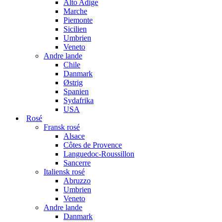
Alto Adige
Marche
Piemonte
Sicilien
Umbrien
Veneto
Andre lande
Chile
Danmark
Østrig
Spanien
Sydafrika
USA
Rosé
Fransk rosé
Alsace
Côtes de Provence
Languedoc-Roussillon
Sancerre
Italiensk rosé
Abruzzo
Umbrien
Veneto
Andre lande
Danmark