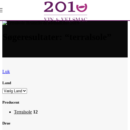
Søgeresultater: “terralsole”
Luk
Land
Producent
Terralsole
12
Drue