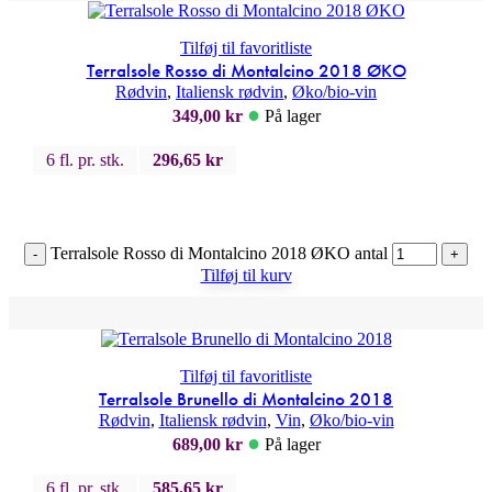
Tilføj til favoritliste
Terralsole Rosso di Montalcino 2018 ØKO
Rødvin
,
Italiensk rødvin
,
Øko/bio-vin
●
349,00
kr
På lager
6 fl. pr. stk.
296,65
kr
Terralsole Rosso di Montalcino 2018 ØKO antal
-
+
Tilføj til kurv
Tilføj til favoritliste
Terralsole Brunello di Montalcino 2018
Rødvin
,
Italiensk rødvin
,
Vin
,
Øko/bio-vin
●
689,00
kr
På lager
6 fl. pr. stk.
585,65
kr