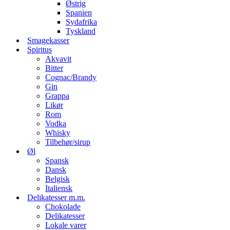
Østrig
Spanien
Sydafrika
Tyskland
Smagekasser
Spiritus
Akvavit
Bitter
Cognac/Brandy
Gin
Grappa
Likør
Rom
Vodka
Whisky
Tilbehør/sirup
Øl
Spansk
Dansk
Belgisk
Italiensk
Delikatesser m.m.
Chokolade
Delikatesser
Lokale varer