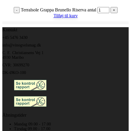
Terralsole Grappa Brunello Riserva antal
-
+
Tilføj til kurv
Kontakt
+45 5476 3430
info@vinogvelsmag.dk
C. E. Christiansens Vej 1
4930 Maribo
CVR: 30699270
DK-ØKO-100
Åbningstider
Mandag 09.00 - 17.00
Tirsdag 09.00 - 17.00