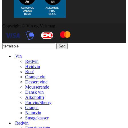
Copyright © Vin og Velsmag
Søg
Vin
Rødvin
Hvidvin
Rosé
Orange vin
Dessert vine
Mousserende
Dansk vin
Alkoholfri
Portvin/Sherry
Grappa
Naturvin
Smagekasser
Rødvin