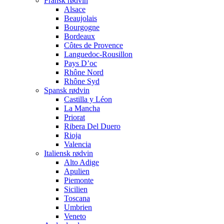
Fransk rødvin
Alsace
Beaujolais
Bourgogne
Bordeaux
Côtes de Provence
Languedoc-Rousillon
Pays D’oc
Rhône Nord
Rhône Syd
Spansk rødvin
Castilla y Léon
La Mancha
Priorat
Ribera Del Duero
Rioja
Valencia
Italiensk rødvin
Alto Adige
Apulien
Piemonte
Sicilien
Toscana
Umbrien
Veneto