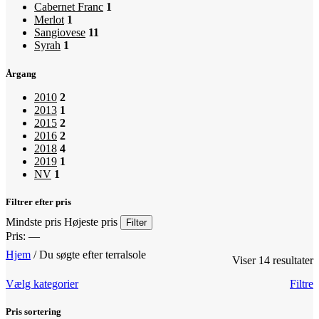
Cabernet Franc
1
Merlot
1
Sangiovese
11
Syrah
1
Årgang
2010
2
2013
1
2015
2
2016
2
2018
4
2019
1
NV
1
Filtrer efter pris
Mindste pris
Højeste pris
Filter
Pris:
—
Hjem
/
Du søgte efter terralsole
Viser 14 resultater
Vælg kategorier
Filtre
Pris sortering